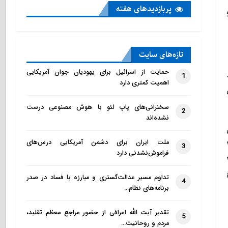
پربازدید‌های هفته
(HaBayit HaYehudi) و
تازه‌‌های سایت
حمایت از اسرائیل برای یهودیان جوان آمریکایی
1
اهمیت کمتری دارد
سخنرانی‌های پاپ لئو با هوش مصنوعی درست
2
نشده‌اند
ملت ایران برای دشمن آمریکایی درس‌های
نند، درحالی‌که ۳۵
3
فراموش‌نشدنی دارد
یریت آویو، ۳۰۰
تداوم مسیر عدالت‌گستری و مبارزه با فساد در صدر
4
برنامه‌های نظام…
تقدیر آیت الله اعرافی از حضور مراجع معظم تقلید،
5
مردم و روحانیت…