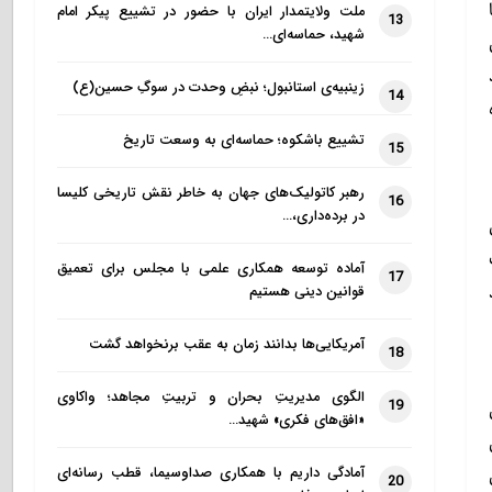
ملت ولایتمدار ایران با حضور در تشییع پیکر امام
13
شهید، حماسه‌ای…
زینبیه‌ی استانبول؛ نبضِ وحدت در سوگِ حسین(ع)
14
تشییع باشکوه؛ حماسه‌ای به وسعت تاریخ
15
رهبر کاتولیک‌های جهان به خاطر نقش تاریخی کلیسا
16
در برده‌داری،…
آماده توسعه همکاری علمی با مجلس برای تعمیق
17
قوانین دینی هستیم
آمریکایی‌ها بدانند زمان به عقب برنخواهد گشت
18
الگوی مدیریتِ بحران و تربیتِ مجاهد؛ واکاوی
19
«افق‌های فکری» شهید…
آمادگی داریم با همکاری صداوسیما، قطب رسانه‌ای
20