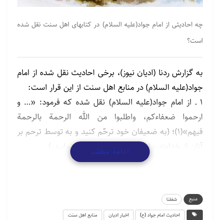
چه احادیثى از امام جواد(علیه السلام) در کتابهاى اهل سنت نقل شده
است؟
به گزارش ردنا (ادیان نیوز)، برخى احادیث نقل شده از امام
جواد(علیه السلام) در منابع اهل سنت از این قرار است:
۱ ـ از امام جواد(علیه السلام) نقل شده که فرمود: «… و
ارحموا ضعفاءکم، واطلبوا من الله الرحمة بالرحمة
فیهم»(۱)؛ (به ضعیفان خود ترحّم کنید و به توسط ترحم بر
آنان از خداوند براى خودتان طلب رحمت نمایید.)
ادامه مطلب
۲ ـ و نیز نقل شده: «العامل بالظلم و المعین علیه و الراضى
به شرکاء»(۲)؛ (عمل کننده به ظلم و کمک کار بر ظلم و
راضى به ظلم همگى، در آن شریکند.)
منبع
شفقنا
۳ ـ «من استغنى بالله افتقر الناس الیه، و من اتقى الله
احادیث امام جواد (ع)
اخبار ادیان
منابع اهل سنت