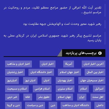
تقدیر آیت الله اعرافی از حضور مراجع معظم تقلید، مردم و روحانیت در
مراسم تشییع…
رهبر شهید محور وحدت امت و الهام‌بخش جبهه مقاومت بود
مراسم تشییع پیکر رهبر شهید جمهوری اسلامی ایران در کربلای معلی به
پایان رسید
برچسب‌های پربازدید
آخرین اخبار ادیان
آمریکا
اخبار ادیان
اخبار ادیان و مذاهب
اخبار بین الملل
اخبار جهان اسلام
اخبار دانشگاه ادیان
اخبار زرتشتیان
اخبار مسیحیان جهان
اخبار یهودیان
ادیان
ادیان نیوز
ادیان‌نیوز
اسرائیل
اسلام
اسلام ستیزی
اسلام هراسی
اسلام و مسیحیت
اهل سنت
ایران
جهان اسلام
حقوق بشر
خانه
خبر دینی
داعش
دانشگاه ادیان و مذاهب
دین
دین و سیاست
دین و کرونا