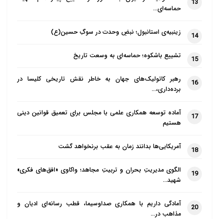
13
حماسه‌ای…
زینبیه‌ی استانبول؛ نبضِ وحدت در سوگِ حسین(ع)
14
تشییع باشکوه؛ حماسه‌ای به وسعت تاریخ
15
رهبر کاتولیک‌های جهان به خاطر نقش تاریخی کلیسا در
16
برده‌داری،…
آماده توسعه همکاری علمی با مجلس برای تعمیق قوانین دینی
17
هستیم
آمریکایی‌ها بدانند زمان به عقب برنخواهد گشت
18
الگوی مدیریتِ بحران و تربیتِ مجاهد؛ واکاوی «افق‌های فکری»
19
شهید…
آمادگی داریم با همکاری صداوسیما، قطب رسانه‌ای ادیان و
20
مذاهب در…