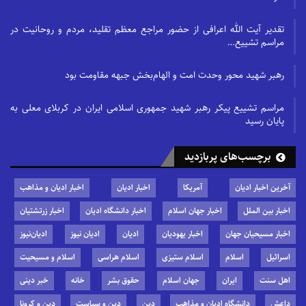
تقدیر آیت الله اعرافی از حضور مراجع معظم تقلید، مردم و روحانیت در
مراسم تشییع…
رهبر شهید محور وحدت امت و الهام‌بخش جبهه مقاومت بود
مراسم تشییع پیکر رهبر شهید جمهوری اسلامی ایران در کربلای معلی به
پایان رسید
برچسب‌های پربازدید
آخرین اخبار ادیان
آمریکا
اخبار ادیان
اخبار ادیان و مذاهب
اخبار بین الملل
اخبار جهان اسلام
اخبار دانشگاه ادیان
اخبار زرتشتیان
اخبار مسیحیان جهان
اخبار یهودیان
ادیان
ادیان نیوز
ادیان‌نیوز
اسرائیل
اسلام
اسلام ستیزی
اسلام هراسی
اسلام و مسیحیت
اهل سنت
ایران
جهان اسلام
حقوق بشر
خانه
خبر دینی
داعش
دانشگاه ادیان و مذاهب
دین
دین و سیاست
دین و کرونا