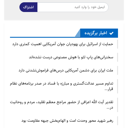
زینب(س)، خطاب به خواهرش فرمود که خواهرم نماز
اشتراک
شبت را ترک نکن، عجیب است که در اوضاع بهم ریخته
کربلا، به حضرت زینب(س) می‌گوید که نماز شب را ترک
نکن.
اخبار برگزیده
وی بیان کرد: محبت ما به اهل بیت به خاطر توحید و
حمایت از اسرائیل برای یهودیان جوان آمریکایی اهمیت کمتری دارد
موحد شدن است. باید خودمان همواره میزان توحید را
محاسبه کنیم، اکثر کسانی که به جبهه می‌رفتند جوان و
سخنرانی‌های پاپ لئو با هوش مصنوعی درست نشده‌اند
نوجوان بودند چون تعلق کمی به دنیا داشتند و موحد
بودند، شهدای مدافع حرم مقامشان بالاست چون با وجود
ملت ایران برای دشمن آمریکایی درس‌های فراموش‌نشدنی دارد
تعهدات زندگی و خانواده باز هم از جانشان می‌گذرند.
تداوم مسیر عدالت‌گستری و مبارزه با فساد در صدر برنامه‌های نظام
قرار…
تقدیر آیت الله اعرافی از حضور مراجع معظم تقلید، مردم و روحانیت
در…
رهبر شهید محور وحدت امت و الهام‌بخش جبهه مقاومت بود