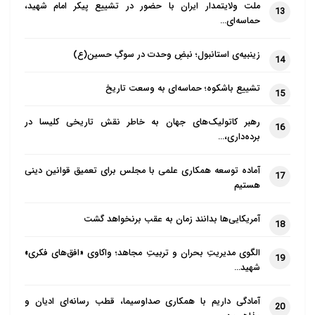
ملت ولایتمدار ایران با حضور در تشییع پیکر امام شهید،
13
حماسه‌ای…
زینبیه‌ی استانبول؛ نبضِ وحدت در سوگِ حسین(ع)
14
تشییع باشکوه؛ حماسه‌ای به وسعت تاریخ
15
رهبر کاتولیک‌های جهان به خاطر نقش تاریخی کلیسا در
16
برده‌داری،…
آماده توسعه همکاری علمی با مجلس برای تعمیق قوانین دینی
17
هستیم
آمریکایی‌ها بدانند زمان به عقب برنخواهد گشت
18
الگوی مدیریتِ بحران و تربیتِ مجاهد؛ واکاوی «افق‌های فکری»
19
شهید…
آمادگی داریم با همکاری صداوسیما، قطب رسانه‌ای ادیان و
20