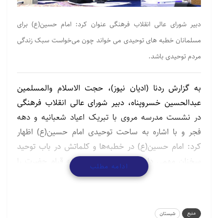
دبیر شورای عالی انقلاب فرهنگی عنوان کرد: امام حسین(ع) برای
مسلمانان خطبه های توحیدی می خواند چون می‌خواست سبک زندگی
مردم توحیدی باشد.
به گزارش ردنا (ادیان نیوز)، حجت الاسلام والمسلمین
عبدالحسین خسروپناه، دبیر شورای عالی انقلاب فرهنگی
در نشست مدرسه مروی با تبریک اعیاد شعبانیه و دهه
فجر و با اشاره به ساحت توحیدی امام حسین(ع) اظهار
کرد: امام حسین(ع) در خطبه‌ها و کلماتش در باب توحید
سخنان مهمی دارد و حتی می‌توان فلسفه قیام حضرت را
ادامه مطلب
همین توحید دانست، فلسفه قیام ائمه و پیامبر به خاطر
توحید است چراکه هر چه مشکل داریم از شرک است،
شرک می‌تواند انواع مختلفی داشته باشد که برخی از آنها
منبع
شبستان