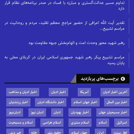
تداوم مسیر عدالت‌گستری و مبارزه با فساد در صدر برنامه‌های نظام قرار
دارد
تقدیر آیت الله اعرافی از حضور مراجع معظم تقلید، مردم و روحانیت در
مراسم تشییع…
رهبر شهید محور وحدت امت و الهام‌بخش جبهه مقاومت بود
مراسم تشییع پیکر رهبر شهید جمهوری اسلامی ایران در کربلای معلی به
پایان رسید
برچسب‌های پربازدید
آخرین اخبار ادیان
آمریکا
اخبار ادیان
اخبار ادیان و مذاهب
اخبار بین الملل
اخبار جهان اسلام
اخبار دانشگاه ادیان
اخبار زرتشتیان
اخبار مسیحیان جهان
اخبار یهودیان
ادیان
ادیان نیوز
ادیان‌نیوز
اسرائیل
اسلام
اسلام ستیزی
اسلام هراسی
اسلام و مسیحیت
اهل سنت
ایران
جهان اسلام
حقوق بشر
خانه
خبر دینی