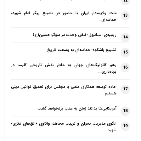
12
ملت ولایتمدار ایران با حضور در تشییع پیکر امام شهید،
13
حماسه‌ای…
زینبیه‌ی استانبول؛ نبضِ وحدت در سوگِ حسین(ع)
14
تشییع باشکوه؛ حماسه‌ای به وسعت تاریخ
15
رهبر کاتولیک‌های جهان به خاطر نقش تاریخی کلیسا در
16
برده‌داری،…
آماده توسعه همکاری علمی با مجلس برای تعمیق قوانین دینی
17
هستیم
آمریکایی‌ها بدانند زمان به عقب برنخواهد گشت
18
الگوی مدیریتِ بحران و تربیتِ مجاهد؛ واکاوی «افق‌های فکری»
19
شهید…