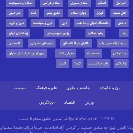
اسرائیل
اسلام
اسلام ستیزی
اسلام هراسی
اسلام و مسیحیت
اهل سنت
ایران
جهان اسلام
حقوق بشر
خانه
خبر دینی
داعش
دانشگاه ادیان و مذاهب
دین
دین و سیاست
دین و کرونا
ردنا
رهبر انقلاب
رژیم صهیونیستی
زرتشتیان ایران
سید ابوالحسن نواب
طالبان در افغانستان
عربستان سعودی
فلسطین
مسلمانان
مسیحیت
معرفی کتاب
مهم ترین اخبار دینی جهان
واتیکان
پاپ فرانسیس
کرونا
کلیسا
زن و خانواده
جامعه و حقوق
علم و فرهنگ
سیاست
ورزش
اقتصاد
ادیانگردی
© 2026 - adyannews.com. تمامی حقوق محفوظ است.
ردنا (ادیان نیوز) به منظور حمایت از گردش آزاد اطلاعات، صرفاً بازتاب‌دهندهٔ محتوا و