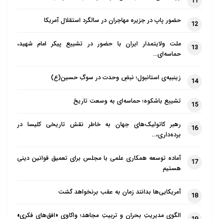
11
حضور پاپ در جزیره مهاجران در سالگرد استقلال آمریکا
12
ملت ولایتمدار ایران با حضور در تشییع پیکر امام شهید،
13
حماسه‌ای…
زینبیه‌ی استانبول؛ نبضِ وحدت در سوگِ حسین(ع)
14
تشییع باشکوه؛ حماسه‌ای به وسعت تاریخ
15
رهبر کاتولیک‌های جهان به خاطر نقش تاریخی کلیسا در
16
برده‌داری،…
آماده توسعه همکاری علمی با مجلس برای تعمیق قوانین دینی
17
هستیم
آمریکایی‌ها بدانند زمان به عقب برنخواهد گشت
18
الگوی مدیریتِ بحران و تربیتِ مجاهد؛ واکاوی «افق‌های فکری»