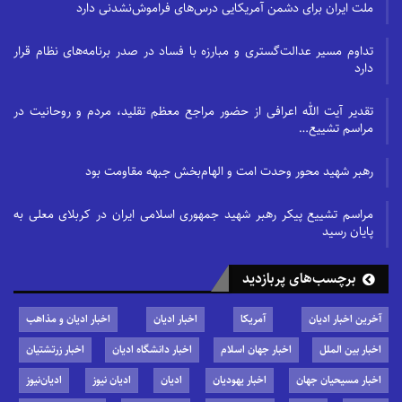
ملت ایران برای دشمن آمریکایی درس‌های فراموش‌نشدنی دارد
تداوم مسیر عدالت‌گستری و مبارزه با فساد در صدر برنامه‌های نظام قرار
دارد
تقدیر آیت الله اعرافی از حضور مراجع معظم تقلید، مردم و روحانیت در
مراسم تشییع…
رهبر شهید محور وحدت امت و الهام‌بخش جبهه مقاومت بود
مراسم تشییع پیکر رهبر شهید جمهوری اسلامی ایران در کربلای معلی به
پایان رسید
برچسب‌های پربازدید
آخرین اخبار ادیان
آمریکا
اخبار ادیان
اخبار ادیان و مذاهب
اخبار بین الملل
اخبار جهان اسلام
اخبار دانشگاه ادیان
اخبار زرتشتیان
اخبار مسیحیان جهان
اخبار یهودیان
ادیان
ادیان نیوز
ادیان‌نیوز