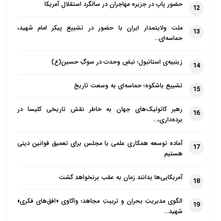
حضور پاپ در جزیره مهاجران در سالگرد استقلال آمریکا
12
ملت ولایتمدار ایران با حضور در تشییع پیکر امام شهید،
13
حماسه‌ای…
زینبیه‌ی استانبول؛ نبضِ وحدت در سوگِ حسین(ع)
14
تشییع باشکوه؛ حماسه‌ای به وسعت تاریخ
15
رهبر کاتولیک‌های جهان به خاطر نقش تاریخی کلیسا در
16
برده‌داری،…
آماده توسعه همکاری علمی با مجلس برای تعمیق قوانین دینی
17
هستیم
آمریکایی‌ها بدانند زمان به عقب برنخواهد گشت
18
الگوی مدیریتِ بحران و تربیتِ مجاهد؛ واکاوی «افق‌های فکری»
19
شهید…