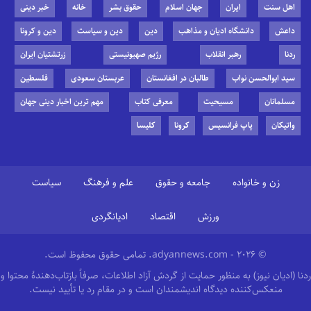
اهل سنت
ایران
جهان اسلام
حقوق بشر
خانه
خبر دینی
داعش
دانشگاه ادیان و مذاهب
دین
دین و سیاست
دین و کرونا
ردنا
رهبر انقلاب
رژیم صهیونیستی
زرتشتیان ایران
سید ابوالحسن نواب
طالبان در افغانستان
عربستان سعودی
فلسطین
مسلمانان
مسیحیت
معرفی کتاب
مهم ترین اخبار دینی جهان
واتیکان
پاپ فرانسیس
کرونا
کلیسا
زن و خانواده
جامعه و حقوق
علم و فرهنگ
سیاست
ورزش
اقتصاد
ادیانگردی
© 2026 - adyannews.com. تمامی حقوق محفوظ است.
ردنا (ادیان نیوز) به منظور حمایت از گردش آزاد اطلاعات، صرفاً بازتاب‌دهندهٔ محتوا و
منعکس‌کننده دیدگاه اندیشمندان است و در مقام رد یا تأیید نیست.