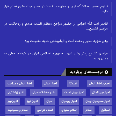
تداوم مسیر عدالت‌گستری و مبارزه با فساد در صدر برنامه‌های نظام قرار
دارد
تقدیر آیت الله اعرافی از حضور مراجع معظم تقلید، مردم و روحانیت در
مراسم تشییع…
رهبر شهید محور وحدت امت و الهام‌بخش جبهه مقاومت بود
مراسم تشییع پیکر رهبر شهید جمهوری اسلامی ایران در کربلای معلی به
پایان رسید
برچسب‌های پربازدید
آخرین اخبار ادیان
آمریکا
اخبار ادیان
اخبار ادیان و مذاهب
اخبار بین الملل
اخبار جهان اسلام
اخبار دانشگاه ادیان
اخبار زرتشتیان
اخبار مسیحیان جهان
اخبار یهودیان
ادیان
ادیان نیوز
ادیان‌نیوز
اسرائیل
اسلام
اسلام ستیزی
اسلام هراسی
اسلام و مسیحیت