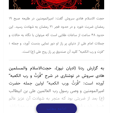
حجت الاسلام هادی سروش گفت: امیرالمومنین در طلیعه صبح ۱۹
رمضان ضربت خورد و در حدود فجر ۲۱ رمضان به شهادت رسید. این
حدود ۴۸ ساعت از ساعات طلایی است که میتوان با نگاه به حالات و
جملات امام علی از دنیای پر راز او دور نمایی بدست آورد، و جمله ؛
“فزت و رب الکعبه” کلید آن صندوق پر راز روح علی (ع) است.
به گزارش ردنا (ادیان نیوز)، حجت‌الاسلام والمسلمین
هادی سروش در نوشتاری در شرح “فُزتُ و رب الکعبه”
آورده است: “فُزتُ ورب الکعبه” اولین جمله حضرت
امیرالمومنین و وصی رسول رب العالمین علی بن ابیطالب
(ع) بعد از ضربتی بود که منجر به شهادت آن عزیز عالَم
هستی شد و قطعا این جمله باید خیلی مهم و پر معنا باشد
ادامه مطلب