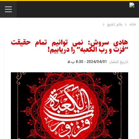
خانه
عالم تشیع
هادی سروش: نمی توانیم تمام حقیقت
“فزت و رب الکعبه” را دریابیم!
تاریخ انتشار:
2024/04/01 - 8:30 ب.ظ