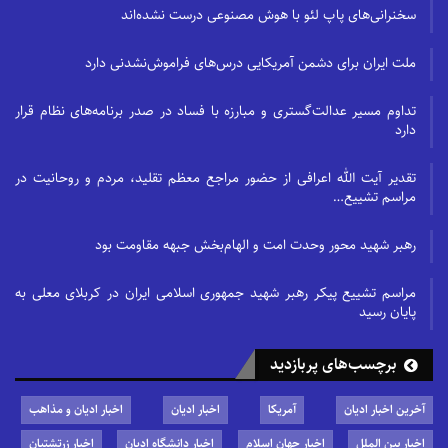
در قسمتی از آن نامه نورانی چنین آمده؛
سخنرانی‌های پاپ لئو با هوش مصنوعی درست نشده‌اند
اُوصيكُما بِتَقْوَى اللّهِ، وَ اَنْ لاتَبْغِيَا الدُّنْيا وَ اِنْ بَغَتْكُما، وَ
ملت ایران برای دشمن آمریکایی درس‌های فراموش‌نشدنی دارد
لاتَأْسَفا عَلى شَىْء مِنْها زُوِىَ عَنْكُما.وَقُولا بِالْحَقِّ، وَاعْمَلااَْجْرِ.
تداوم مسیر عدالت‌گستری و مبارزه با فساد در صدر برنامه‌های نظام قرار
دارد
مطالب مرتبط
تقدیر آیت الله اعرافی از حضور مراجع معظم تقلید، مردم و روحانیت در
حمایت از اسرائیل برای یهودیان جوان آمریکایی اهمیت
مراسم تشییع…
کمتری…
رهبر شهید محور وحدت امت و الهام‌بخش جبهه مقاومت بود
سخنرانی‌های پاپ لئو با هوش مصنوعی درست نشده‌اند
مراسم تشییع پیکر رهبر شهید جمهوری اسلامی ایران در کربلای معلی به
پایان رسید
برچسب‌های پربازدید
شما را به تقواى الهى سفارش مى نمايم، و اينكه دنيا را
مجوييد گرچه دنيا شما را بجويد، و بر آنچه از دنيا ازدستتان
آخرین اخبار ادیان
آمریکا
اخبار ادیان
اخبار ادیان و مذاهب
رفته متأسّف نباشيد. حق بگوييد، و براى ثواب الهى
اخبار بین الملل
اخبار جهان اسلام
اخبار دانشگاه ادیان
اخبار زرتشتیان