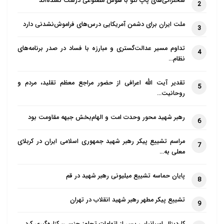
سخنرانی‌های پاپ لئو با هوش مصنوعی درست نشده‌اند
2
ام کلثوم که پشت در ایستاده بود، شنید و شروع کرد به
ملت ایران برای دشمن آمریکایی درس‌های فراموش‌نشدنی دارد
بلند بلند گریه کردن. حضرت پرسید: دخترم! چرا گریه
3
می‌کنی؟ عرض کرد: به خاطر جدا شدن از شما و اینکه
تداوم مسیر عدالت‌گستری و مبارزه با فساد در صدر برنامه‌های
4
شما می‌خواهید ما را ترک کنید. امام فرمود: دخترم! اگر
نظام…
آنچه را من می‌بینم، تو هم می‌دیدی، هرگز برای من گریه
تقدیر آیت الله اعرافی از حضور مراجع معظم تقلید، مردم و
نمی‌کردی.
5
روحانیت…
در اینجا حبیب پرسید مولایم چه می بینید؟ امیرالمومنین
رهبر شهید محور وحدت امت و الهام‌بخش جبهه مقاومت بود
6
فرمود: صفی از ملائکه را می‌بینم که در انتظار و استقبال
من ایستاده اند و رسول خدا را می‌بینم که آغوش باز کرده و
مراسم تشییع پیکر رهبر شهید جمهوری اسلامی ایران در کربلای
7
معلی به…
می‌گوید: جایگاهی والا در بهشت برای تو فراهم است، زود
به ما ملحق شو. و سپس آیه ۱۲۸ سوره نحل که آخرین آیه
پایان حماسه تشییع میلیونی رهبر شهید در قم
8
سوره نحل است را امام خواند : «ان الله مع الذین اتقوا و
هم محسنون»
تشییع پیکر مطهر رهبر شهید انقلاب در تهران
9