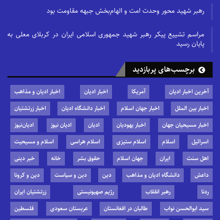
رهبر شهید محور وحدت امت و الهام‌بخش جبهه مقاومت بود
مراسم تشییع پیکر رهبر شهید جمهوری اسلامی ایران در کربلای معلی به
پایان رسید
برچسب‌های پربازدید
آخرین اخبار ادیان
آمریکا
اخبار ادیان
اخبار ادیان و مذاهب
اخبار بین الملل
اخبار جهان اسلام
اخبار دانشگاه ادیان
اخبار زرتشتیان
اخبار مسیحیان جهان
اخبار یهودیان
ادیان
ادیان نیوز
ادیان‌نیوز
اسرائیل
اسلام
اسلام ستیزی
اسلام هراسی
اسلام و مسیحیت
اهل سنت
ایران
جهان اسلام
حقوق بشر
خانه
خبر دینی
داعش
دانشگاه ادیان و مذاهب
دین
دین و سیاست
دین و کرونا
ردنا
رهبر انقلاب
رژیم صهیونیستی
زرتشتیان ایران
سید ابوالحسن نواب
طالبان در افغانستان
عربستان سعودی
فلسطین