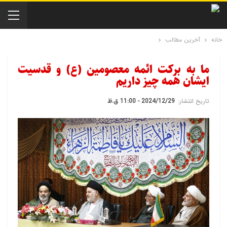
خانه
آخرین مطالب
ما به برکت ائمه معصومین (ع) و قدسیت
ایشان همه چیز داریم
تاریخ انتشار:
2024/12/29 - 11:00 ق.ظ