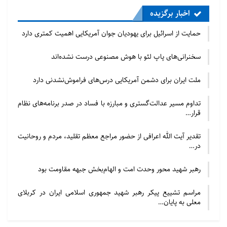
حجت الاسلام و المسلمین سید ابوالحسن نواب در پایان
اخبار برگزیده
افزود: حضرت حجت الاسلام والمسلمین شهرستانی برای
حمایت از اسرائیل برای یهودیان جوان آمریکایی اهمیت کمتری دارد
بازدید و همکاری با جوامع مختلف شیعه و شخصیت‌های
مختلف اسلامی به نقاط مختلف دنیا در آسیا و آفریقا و
سخنرانی‌های پاپ لئو با هوش مصنوعی درست نشده‌اند
اروپا سفر کرده و مراکز متعددی را برای خدمت رسانی به
ملت ایران برای دشمن آمریکایی درس‌های فراموش‌نشدنی دارد
مناطق محروم شیعه تأسیس نموده است. در آخر می‌توان
نمایندگی‌ تام الاختیار حضرت آیت الله العظمی سیستانی را
تداوم مسیر عدالت‌گستری و مبارزه با فساد در صدر برنامه‌های نظام
قرار…
از فعالیت‌های بی‌نظیر ایشان دانست.
تقدیر آیت الله اعرافی از حضور مراجع معظم تقلید، مردم و روحانیت
در ادامه این مراسم حجت الاسلام و المسلمین سید جواد
در…
شهرستانی ضمن عرض تبریک به مناسبت ولادت حضرت
فاطمه زهرا (س) و روز زن، ائمه معصومین (ع) را سرمایه
رهبر شهید محور وحدت امت و الهام‌بخش جبهه مقاومت بود
شیعیان دانست و گفت: ما از سرمایه های خود به خوبی
مراسم تشییع پیکر رهبر شهید جمهوری اسلامی ایران در کربلای
استفاده نمی کنیم. باید قدر ائمه معصوممان را بدانیم و تا
معلی به پایان…
جاییکه می‌توانیم به این بزرگان اقتدا و از برکات آنها