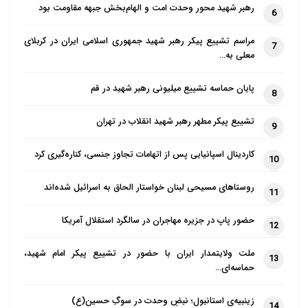
اسلام در مسائل اجتماعی و سیاسی نیز، برای زنان
رهبر شهید محور وحدت امت و الهام‌بخش جبهه مقاومت بود
6
شخصیت مستقل حقیقی و حقوقی قائل بوده و حضور زنان
مراسم تشییع پیکر رهبر شهید جمهوری اسلامی ایران در کربلای
را در تمام فعالیت‌های اجتماعی و سیاسی اثرگذار و قابل
7
معلی به…
توجه می‌داند. بنابراین در اسلام هیچ فرقی بین زن و مرد
این جهت نمی‌گذارد.
پایان حماسه تشییع میلیونی رهبر شهید در قم
8
نماینده تام الاختیار حضرت آیت الله العظمی سیستانی
تشییع پیکر مطهر رهبر شهید انقلاب در تهران
9
گفت: در عصر رسالت پیامبر اکرم (ص)، مشارکت زنان در
فریضه امر به معروف و نهی از منکر، بیعت با پیامبر اکرم و
کاردینال اسپانیایی پس از اتهامات تجاوز جنسی، کناره‌گیری کرد
10
… بسیار چشمگیر بود و به همین دلیل زنان، بسیار مورد
روستاهای مسیحی لبنان خواستار الحاق به اسرائیل شده‌اند
احترام پیامبر اکرم (ص) بودند. در دوران معاصر نیز
11
مشارکت زنان به خصوص در عرصه های اجتماعی و علمی
حضور پاپ در جزیره مهاجران در سالگرد استقلال آمریکا
12
بسیار مشهود است و این نکته قابل توجهی است چراکه
باید از این ظرفیت موجود به خوبی بهره برد.
ملت ولایتمدار ایران با حضور در تشییع پیکر امام شهید،
13
حماسه‌ای…
حجت الاسلام و المسلمین حاج سید جواد شهرستانی در
پایان با ذکر برخی کرامات ائمه اطهار (سلام الله علیهم
زینبیه‌ی استانبول؛ نبضِ وحدت در سوگِ حسین(ع)
14