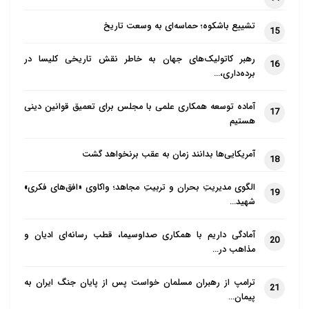
اجمعین) افزود: ما پیرو مکتبی هستیم که ائمه معصومین
آن را بنا نهاده‌اند و در این راه الگوهای ما بوده و مراجع هم
تشییع باشکوه؛ حماسه‌ای به وسعت تاریخ
15
پیرو خط این بزرگواران هستند؛ ما نیز پیرو مراجع هستیم.
رهبر کاتولیک‌های جهان به خاطر نقش تاریخی کلیسا در
16
ما زنان و مردان مسلمان باید خداوند را شاکر باشیم که
برده‌داری،…
پیرو خطی هستیم که مورد رضایت پروردگار است و امام
آماده توسعه همکاری علمی با مجلس برای تعمیق قوانین دینی
زمان (عج) هم به ما کمک می‌کند، به شرطی که واقعیت‌ها
17
هستیم
را بیان کنیم و رهرو آنان باشیم و کارهایی را انجام دهیم که
اثر خوبی را در جامعه داشته باشد.
آمریکایی‌ها بدانند زمان به عقب برنخواهد گشت
18
الگوی مدیریتِ بحران و تربیتِ مجاهد؛ واکاوی «افق‌های فکری»
19
شهید…
آمادگی داریم با همکاری صداوسیما، قطب رسانه‌ای ادیان و
20
مذاهب در…
ترامپ از رهبران مسلمان خواست پس از پایان جنگ ایران به
21
پیمان…