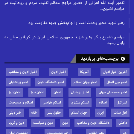
تقدیر آیت الله اعرافی از حضور مراجع معظم تقلید، مردم و روحانیت در
مراسم تشییع…
رهبر شهید محور وحدت امت و الهام‌بخش جبهه مقاومت بود
مراسم تشییع پیکر رهبر شهید جمهوری اسلامی ایران در کربلای معلی به
پایان رسید
برچسب‌های پربازدید
آخرین اخبار ادیان
آمریکا
اخبار ادیان
اخبار ادیان و مذاهب
اخبار بین الملل
اخبار جهان اسلام
اخبار دانشگاه ادیان
اخبار زرتشتیان
اخبار مسیحیان جهان
اخبار یهودیان
ادیان
ادیان نیوز
ادیان‌نیوز
اسرائیل
اسلام
اسلام ستیزی
اسلام هراسی
اسلام و مسیحیت
اهل سنت
ایران
جهان اسلام
حقوق بشر
خانه
خبر دینی
داعش
دانشگاه ادیان و مذاهب
دین
دین و سیاست
دین و کرونا
ردنا
رهبر انقلاب
رژیم صهیونیستی
زرتشتیان ایران