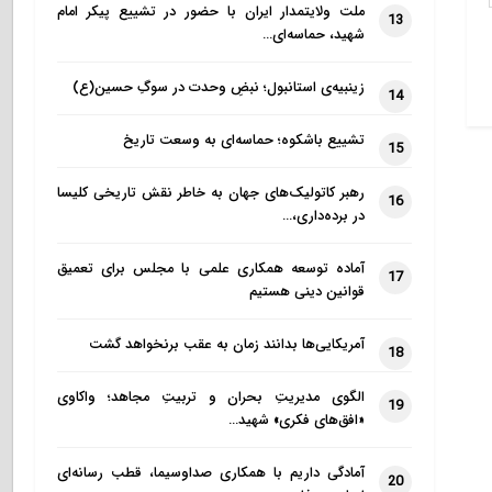
ملت ولایتمدار ایران با حضور در تشییع پیکر امام
13
شهید، حماسه‌ای…
زینبیه‌ی استانبول؛ نبضِ وحدت در سوگِ حسین(ع)
14
تشییع باشکوه؛ حماسه‌ای به وسعت تاریخ
15
رهبر کاتولیک‌های جهان به خاطر نقش تاریخی کلیسا
16
در برده‌داری،…
آماده توسعه همکاری علمی با مجلس برای تعمیق
17
قوانین دینی هستیم
آمریکایی‌ها بدانند زمان به عقب برنخواهد گشت
18
الگوی مدیریتِ بحران و تربیتِ مجاهد؛ واکاوی
19
«افق‌های فکری» شهید…
آمادگی داریم با همکاری صداوسیما، قطب رسانه‌ای
20