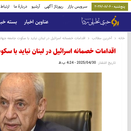
سرویس بازار
رپورتاژ آگهی
آرشیو
دربارۀ ما
ارتباط 
پنج‌شنبه - 2026/08/06
عناوین اخبار
بسته خب
خانه
آخرین مطالب
اقدامات خصمانه اسرائیل در لبنان نباید با سکوت جامعه جهان
اقدامات خصمانه اسرائیل در لبنان نباید با سک
تاریخ انتشار:
2025/04/30 - 4:24 ب.ظ