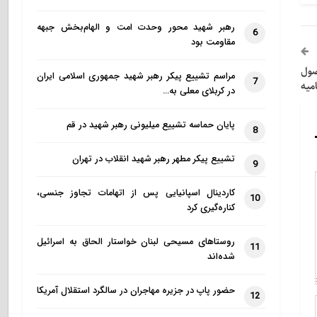
رهبر شهید محور وحدت امت و الهام‌بخش جبهه
6
مقاومت بود
صول
مراسم تشییع پیکر رهبر شهید جمهوری اسلامی ایران
7
میه
در کربلای معلی به…
پایان حماسه تشییع میلیونی رهبر شهید در قم
8
تشییع پیکر مطهر رهبر شهید انقلاب در تهران
9
کاردینال اسپانیایی پس از اتهامات تجاوز جنسی،
10
کناره‌گیری کرد
روستاهای مسیحی لبنان خواستار الحاق به اسرائیل
11
شده‌اند
حضور پاپ در جزیره مهاجران در سالگرد استقلال آمریکا
12