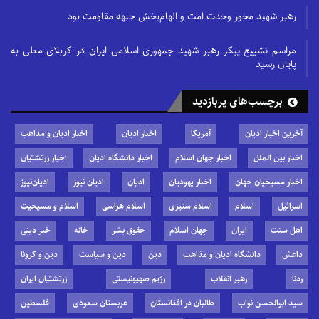
رهبر شهید محور وحدت امت و الهام‌بخش جبهه مقاومت بود
مراسم تشییع پیکر رهبر شهید جمهوری اسلامی ایران در کربلای معلی به
پایان رسید
برچسب‌های پربازدید
آخرین اخبار ادیان
آمریکا
اخبار ادیان
اخبار ادیان و مذاهب
اخبار بین الملل
اخبار جهان اسلام
اخبار دانشگاه ادیان
اخبار زرتشتیان
اخبار مسیحیان جهان
اخبار یهودیان
ادیان
ادیان نیوز
ادیان‌نیوز
اسرائیل
اسلام
اسلام ستیزی
اسلام هراسی
اسلام و مسیحیت
اهل سنت
ایران
جهان اسلام
حقوق بشر
خانه
خبر دینی
داعش
دانشگاه ادیان و مذاهب
دین
دین و سیاست
دین و کرونا
ردنا
رهبر انقلاب
رژیم صهیونیستی
زرتشتیان ایران
سید ابوالحسن نواب
طالبان در افغانستان
عربستان سعودی
فلسطین