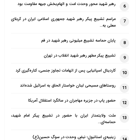
رهبر شهید محور وحدت امت و الهام‌بخش جبهه مقاومت بود
6
مراسم تشییع پیکر رهبر شهید جمهوری اسلامی ایران در کربلای
7
معلی به…
پایان حماسه تشییع میلیونی رهبر شهید در قم
8
تشییع پیکر مطهر رهبر شهید انقلاب در تهران
9
کاردینال اسپانیایی پس از اتهامات تجاوز جنسی، کناره‌گیری کرد
10
روستاهای مسیحی لبنان خواستار الحاق به اسرائیل شده‌اند
11
حضور پاپ در جزیره مهاجران در سالگرد استقلال آمریکا
12
ملت ولایتمدار ایران با حضور در تشییع پیکر امام شهید،
13
حماسه‌ای…
زینبیه‌ی استانبول؛ نبضِ وحدت در سوگِ حسین(ع)
14