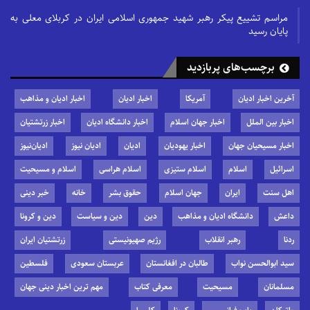
مراسم تشییع پیکر رهبر شهید جمهوری اسلامی ایران در کربلای معلی به
پایان رسید
برچسب‌های پربازدید
آخرین اخبار ادیان
آمریکا
اخبار ادیان
اخبار ادیان و مذاهب
اخبار بین الملل
اخبار جهان اسلام
اخبار دانشگاه ادیان
اخبار زرتشتیان
اخبار مسیحیان جهان
اخبار یهودیان
ادیان
ادیان نیوز
ادیان‌نیوز
اسرائیل
اسلام
اسلام ستیزی
اسلام هراسی
اسلام و مسیحیت
اهل سنت
ایران
جهان اسلام
حقوق بشر
خانه
خبر دینی
داعش
دانشگاه ادیان و مذاهب
دین
دین و سیاست
دین و کرونا
ردنا
رهبر انقلاب
رژیم صهیونیستی
زرتشتیان ایران
سید ابوالحسن نواب
طالبان در افغانستان
عربستان سعودی
فلسطین
مسلمانان
مسیحیت
معرفی کتاب
مهم ترین اخبار دینی جهان