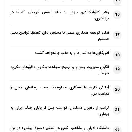
15
رهبر کاتولیک‌های جهان به خاطر نقش تاریخی کلیسا در
16
برده‌داری،…
آماده توسعه همکاری علمی با مجلس برای تعمیق قوانین دینی
17
هستیم
آمریکایی‌ها بدانند زمان به عقب برنخواهد گشت
18
الگوی مدیریتِ بحران و تربیتِ مجاهد؛ واکاوی «افق‌های فکری»
19
شهید…
آمادگی داریم با همکاری صداوسیما، قطب رسانه‌ای ادیان و
20
مذاهب در…
ترامپ از رهبران مسلمان خواست پس از پایان جنگ ایران به
21
پیمان…
دانشگاه ادیان و مذاهب؛ گامی در تحقق «حوزهٔ پیشرو» در تراز
22