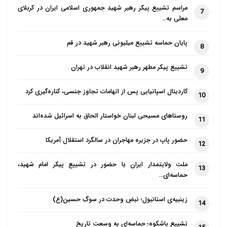
مراسم تشییع پیکر رهبر شهید جمهوری اسلامی ایران در کربلای
7
معلی به…
پایان حماسه تشییع میلیونی رهبر شهید در قم
8
تشییع پیکر مطهر رهبر شهید انقلاب در تهران
9
کاردینال اسپانیایی پس از اتهامات تجاوز جنسی، کناره‌گیری کرد
10
روستاهای مسیحی لبنان خواستار الحاق به اسرائیل شده‌اند
11
حضور پاپ در جزیره مهاجران در سالگرد استقلال آمریکا
12
ملت ولایتمدار ایران با حضور در تشییع پیکر امام شهید،
13
حماسه‌ای…
زینبیه‌ی استانبول؛ نبضِ وحدت در سوگِ حسین(ع)
14
تشییع باشکوه؛ حماسه‌ای به وسعت تاریخ