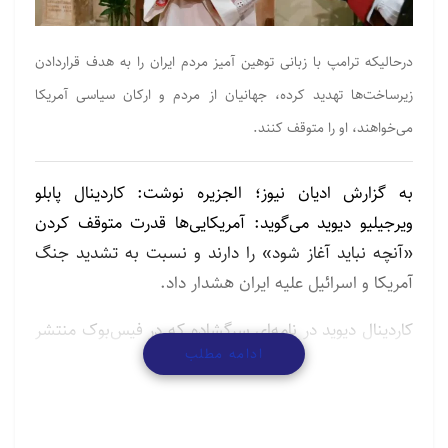
درحالیکه ترامپ با زبانی توهین آمیز مردم ایران را به هدف قراردادن
زیرساخت‌ها تهدید کرده، جهانیان از مردم و ارکان سیاسی آمریکا
می‌خواهند، او را متوقف کنند.
به گزارش ادیان نیوز؛ الجزیره نوشت:
کاردینال پابلو
ویرجیلیو دیوید می‌گوید: آمریکایی‌ها قدرت متوقف کردن
«آنچه نباید آغاز شود» را دارند و نسبت به تشدید جنگ
آمریکا و اسرائیل علیه ایران هشدار داد.
کاردینال
دیوید در نامه‌ای سرگشاده که در فیس‌بوک منتشر
ادامه مطلب
شد، گفت: مسئولیت تهدیدهای مکرر ترامپ مبنی بر جنگ
گسترده‌تر علیه ایران تنها بر عهده یک نفر نیست.
یک رهبر
به تنهایی عمل نمی‌کند. یک رهبر انتخاب، هدایت و