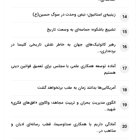
زینبیه‌ی استانبول؛ نبضِ وحدت در سوگِ حسین(ع)
14
تشییع باشکوه؛ حماسه‌ای به وسعت تاریخ
15
رهبر کاتولیک‌های جهان به خاطر نقش تاریخی کلیسا در
16
برده‌داری،…
آماده توسعه همکاری علمی با مجلس برای تعمیق قوانین دینی
17
هستیم
آمریکایی‌ها بدانند زمان به عقب برنخواهد گشت
18
الگوی مدیریتِ بحران و تربیتِ مجاهد؛ واکاوی «افق‌های فکری»
19
شهید…
آمادگی داریم با همکاری صداوسیما، قطب رسانه‌ای ادیان و
20
مذاهب در…