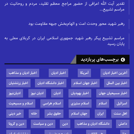
تقدیر آیت الله اعرافی از حضور مراجع معظم تقلید، مردم و روحانیت در
مراسم تشییع…
رهبر شهید محور وحدت امت و الهام‌بخش جبهه مقاومت بود
مراسم تشییع پیکر رهبر شهید جمهوری اسلامی ایران در کربلای معلی به
پایان رسید
برچسب‌های پربازدید
آخرین اخبار ادیان
آمریکا
اخبار ادیان
اخبار ادیان و مذاهب
اخبار بین الملل
اخبار جهان اسلام
اخبار دانشگاه ادیان
اخبار زرتشتیان
اخبار مسیحیان جهان
اخبار یهودیان
ادیان
ادیان نیوز
ادیان‌نیوز
اسرائیل
اسلام
اسلام ستیزی
اسلام هراسی
اسلام و مسیحیت
اهل سنت
ایران
جهان اسلام
حقوق بشر
خانه
خبر دینی
داعش
دانشگاه ادیان و مذاهب
دین
دین و سیاست
دین و کرونا
ردنا
رهبر انقلاب
رژیم صهیونیستی
زرتشتیان ایران