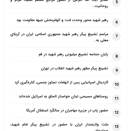
تقدیر آیت الله اعرافی از حضور مراجع معظم تقلید، مردم و
5
روحانیت…
رهبر شهید محور وحدت امت و الهام‌بخش جبهه مقاومت بود
6
مراسم تشییع پیکر رهبر شهید جمهوری اسلامی ایران در کربلای
7
معلی به…
پایان حماسه تشییع میلیونی رهبر شهید در قم
8
تشییع پیکر مطهر رهبر شهید انقلاب در تهران
9
کاردینال اسپانیایی پس از اتهامات تجاوز جنسی، کناره‌گیری کرد
10
روستاهای مسیحی لبنان خواستار الحاق به اسرائیل شده‌اند
11
حضور پاپ در جزیره مهاجران در سالگرد استقلال آمریکا
12
ملت ولایتمدار ایران با حضور در تشییع پیکر امام شهید،
13
حماسه‌ای…