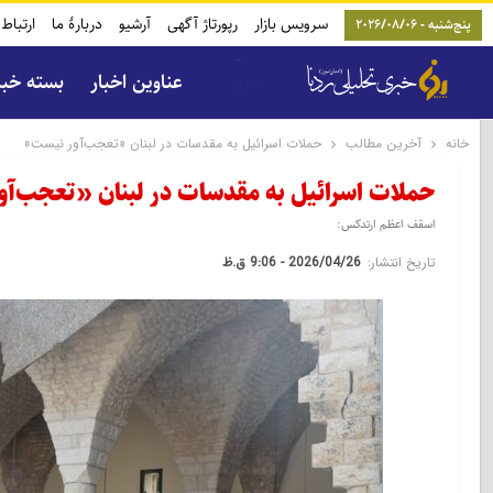
سرویس بازار
رپورتاژ آگهی
آرشیو
دربارۀ ما
ارتباط 
پنج‌شنبه - 2026/08/06
عناوین اخبار
بسته خب
خانه
آخرین مطالب
حملات اسرائیل به مقدسات در لبنان «تعجب‌آور نیست»
حملات اسرائیل به مقدسات در لبنان «تعجب‌آ
اسقف اعظم ارتدکس:
تاریخ انتشار:
2026/04/26 - 9:06 ق.ظ