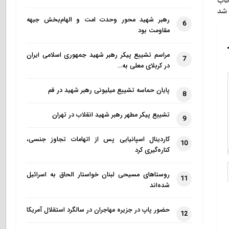
خاب
شد
رهبر شهید محور وحدت امت و الهام‌بخش جبهه
6
مقاومت بود
مراسم تشییع پیکر رهبر شهید جمهوری اسلامی ایران
7
در کربلای معلی به…
پایان حماسه تشییع میلیونی رهبر شهید در قم
8
تشییع پیکر مطهر رهبر شهید انقلاب در تهران
9
کاردینال اسپانیایی پس از اتهامات تجاوز جنسی،
10
کناره‌گیری کرد
روستاهای مسیحی لبنان خواستار الحاق به اسرائیل
11
شده‌اند
حضور پاپ در جزیره مهاجران در سالگرد استقلال آمریکا
12