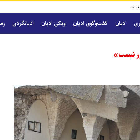
با ما
ری
ادیان
گفت‌و‌گوی ادیان
ویکی ادیان
ادیانگردی
رسا
ور نیست»