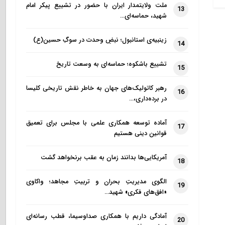
ملت ولایتمدار ایران با حضور در تشییع پیکر امام
13
شهید، حماسه‌ای…
زینبیه‌ی استانبول؛ نبضِ وحدت در سوگِ حسین(ع)
14
تشییع باشکوه؛ حماسه‌ای به وسعت تاریخ
15
رهبر کاتولیک‌های جهان به خاطر نقش تاریخی کلیسا
16
در برده‌داری،…
آماده توسعه همکاری علمی با مجلس برای تعمیق
17
قوانین دینی هستیم
آمریکایی‌ها بدانند زمان به عقب برنخواهد گشت
18
الگوی مدیریتِ بحران و تربیتِ مجاهد؛ واکاوی
19
«افق‌های فکری» شهید…
آمادگی داریم با همکاری صداوسیما، قطب رسانه‌ای
20