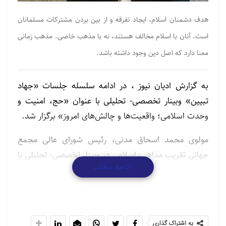
هدف دشمنان اسلام، ایجاد تفرقه و از بین بردن مشترکات مسلمانان
است. آنان با اسلام مخالف هستند، نه با مذهب خاصی. مذهب زمانی
معنا دارد که اصل دین وجود داشته باشد.
به گزارش ادیان نیوز ، در ادامه سلسله جلسات «جهاد
تبیین» وبینار تخصصی- تحلیلی با عنوان «حج، امنیت و
وحدت اسلامی؛ واقعیت‌ها و چالش‌های امروز» برگزار شد.
مولوی محمد اسحاق مدنی، رئیس شورای عالی مجمع
جهانی تقریب مذاهب اسلامی در وبینار تخصصی- تحلیلی با
ادامه مطلب
عنوان «حج، امنیت و وحدت اسلامی؛ واقعیت‌ها و
چالش‌های امروز» با تأکید بر بازشناسی فقهی مسائل حج
در عصر جدید اظهار داشت: «حج، عبادتی همراه با مشقت
و زحمت است و هیچ کس نمی‌تواند بدون تحمل رنج، آن
به اشتراک گذاری