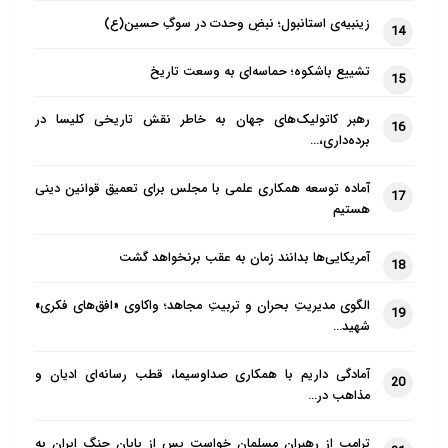
خاطرنشان ساخت: «اگر تدبیر عالمانه شورای عالی امنیت
زینبیه‌ی استانبول؛ نبضِ وحدت در سوگِ حسین(ع)
14
ملی نبود و حج امسال عملاً تعطیل می‌شد، چه بسا سال‌ها
طول می‌کشید تا اعتماد از دست رفته میان حجاج ایرانی و
تشییع باشکوه؛ حماسه‌ای به وسعت تاریخ
15
دولت میزبان بازگردد. همچنین فرصت‌های استثنایی برای
رهبر کاتولیک‌های جهان به خاطر نقش تاریخی کلیسا در
دیپلماسی حج و ارتباط چهره به چهره با علمای جهان اسلام
16
برده‌داری،…
از دست می‌رفت. نتیجه این تدبیر، اعزام موفق ۳۰ هزار
حاجی و شکست پروژه ایران‌هراسی در بزرگترین اجتماع
آماده توسعه همکاری علمی با مجلس برای تعمیق قوانین دینی
17
هستیم
مسلمانان بود.»
آمریکایی‌ها بدانند زمان به عقب برنخواهد گشت
حج؛ مظهر وحدت و حمایت از مستضعفان عالم
18
الگوی مدیریتِ بحران و تربیتِ مجاهد؛ واکاوی «افق‌های فکری»
مولوی اسحاق مدنی در ادامه بر نقش محوری حج در
19
شهید…
تقویت انسجام امت اسلامی تأکید کرد و گفت: «هدف
اصلی از انجام اعمال حج، ایجاد و تقویت وحدت امت
آمادگی داریم با همکاری صداوسیما، قطب رسانه‌ای ادیان و
20
مذاهب در…
اسلامی است. در ایام حج، مستضعفان عالم مورد حمایت
مؤمنان قرار می‌گیرند و مسلمانان نیازمند به کمک،
ترامپ از رهبران مسلمان خواست پس از پایان جنگ ایران به