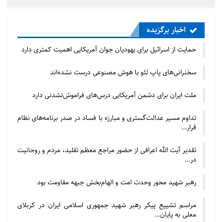
امروز از شیوه‌های جدید و پیچیده‌ای برای ایجاد اختلاف
استفاده می‌کند و با بزرگ کردن اختلافات جزیی و فرعی
اخبار برگزیده
فقهی و سیاسی، تلاش می‌کند به اهداف شوم خود برسد.
حمایت از اسرائیل برای یهودیان جوان آمریکایی اهمیت کمتری دارد
ایجاد تفرقه بین مسلمانان سابقه دیرینه دارد، اما امروز با
پشتوانه رسانه‌ای و سیاسی قوی‌تری دنبال می‌شود.
سخنرانی‌های پاپ لئو با هوش مصنوعی درست نشده‌اند
شبکه‌های معاند و فارسی‌زبان خارج از کشور، بودجه‌های
ملت ایران برای دشمن آمریکایی درس‌های فراموش‌نشدنی دارد
سنگینی را صرف تولید محتوای تفرقه‌انگیز در ایام حج
می‌کنند.»
تداوم مسیر عدالت‌گستری و مبارزه با فساد در صدر برنامه‌های نظام
قرار…
دشمنان به دنبال تعطیلی حج امسال بودند
تقدیر آیت الله اعرافی از حضور مراجع معظم تقلید، مردم و روحانیت
در…
مولوی اسحاق مدنی در بخشی از سخنان خود، با افشای
یک توطئه ساماندهی‌شده علیه حجاج ایرانی گفت:
رهبر شهید محور وحدت امت و الهام‌بخش جبهه مقاومت بود
«دشمنان اسلام و نظام مقدس جمهوری اسلامی ایران،
تلاش گسترده و هماهنگی را برای تعطیل کردن حج امسال
مراسم تشییع پیکر رهبر شهید جمهوری اسلامی ایران در کربلای
معلی به پایان…
به راه انداخته بودند. آنها با القای فضای ترس و ناامنی،