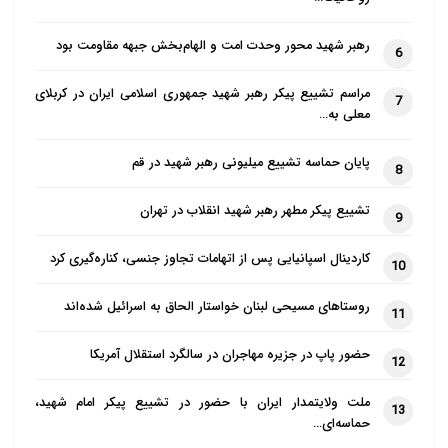
تدبیر شورای عالی امنیت ملی؛ مانع بزرگ بر سر راه توطئه
رهبر شهید محور وحدت امت و الهام‌بخش جبهه مقاومت بود
6
دشمنان
مراسم تشییع پیکر رهبر شهید جمهوری اسلامی ایران در کربلای
7
این عالم برجسته اهل سنت در ادامه با تمجید از عملکرد
معلی به…
شورای عالی امنیت ملی کشورمان گفت: «اما بحمدالله با
پایان حماسه تشییع میلیونی رهبر شهید در قم
تدابیر هوشمندانه، دقیق و به موقع شورای عالی امنیت
8
ملی، این توطئه پیچیده دشمنان نقش بر آب شد. شورای
تشییع پیکر مطهر رهبر شهید انقلاب در تهران
9
عالی امنیت ملی با بررسی عمیق گزارش‌های اطلاعاتی و
امنیتی و با در نظر گرفتن همه ابعاد قضیه – از منظر
کاردینال اسپانیایی پس از اتهامات تجاوز جنسی، کناره‌گیری کرد
10
شرعی، امنیتی و سیاسی – مجوز اعزام حجاج را صادر کرد و
روستاهای مسیحی لبنان خواستار الحاق به اسرائیل شده‌اند
11
تشخیص داد که حاجیان ایرانی همچون گذشته می‌توانند
با خیالی آسوده در این مراسم عظیم شرکت کنند.»
حضور پاپ در جزیره مهاجران در سالگرد استقلال آمریکا
12
رئیس شورای عالی مجمع جهانی تقریب مذاهب اسلامی با
ملت ولایتمدار ایران با حضور در تشییع پیکر امام شهید،
13
اشاره به پیامدهای منفی احتمالی در صورت تعطیلی حج،
حماسه‌ای…