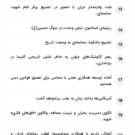
ملت ولایتمدار ایران با حضور در تشییع پیکر امام شهید،
13
حماسه‌ای…
زینبیه‌ی استانبول؛ نبضِ وحدت در سوگِ حسین(ع)
14
تشییع باشکوه؛ حماسه‌ای به وسعت تاریخ
15
رهبر کاتولیک‌های جهان به خاطر نقش تاریخی کلیسا در
16
برده‌داری،…
آماده توسعه همکاری علمی با مجلس برای تعمیق قوانین دینی
17
هستیم
آمریکایی‌ها بدانند زمان به عقب برنخواهد گشت
18
الگوی مدیریتِ بحران و تربیتِ مجاهد؛ واکاوی «افق‌های فکری»
19
شهید…
آمادگی داریم با همکاری صداوسیما، قطب رسانه‌ای ادیان و