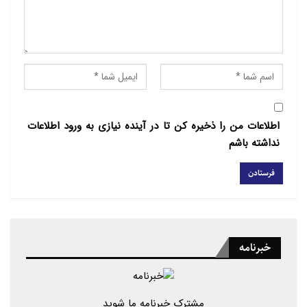
مردان هندو در حال
سوزاندن سرگین خشک
شده گاو در سنگام، تلاقی
رودخانه های گنگ، یامونا
و ساراسواتی در نمایشگاه
سنتی سالانه مگ ملا در
پرایاگراژ هند: جمعه، ۳۱
ژانویه ۲۰۲۰
اطلاعات من را ذخیره کن تا در آینده نیازی به ورود اطلاعات
نداشته باشم
خبرنامه
مشترک خبرنامه ما شوید