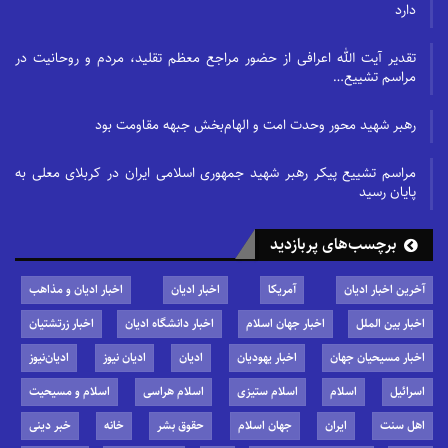
دارد
تقدیر آیت الله اعرافی از حضور مراجع معظم تقلید، مردم و روحانیت در
مراسم تشییع…
رهبر شهید محور وحدت امت و الهام‌بخش جبهه مقاومت بود
مراسم تشییع پیکر رهبر شهید جمهوری اسلامی ایران در کربلای معلی به
پایان رسید
برچسب‌های پربازدید
آخرین اخبار ادیان
آمریکا
اخبار ادیان
اخبار ادیان و مذاهب
اخبار بین الملل
اخبار جهان اسلام
اخبار دانشگاه ادیان
اخبار زرتشتیان
اخبار مسیحیان جهان
اخبار یهودیان
ادیان
ادیان نیوز
ادیان‌نیوز
اسرائیل
اسلام
اسلام ستیزی
اسلام هراسی
اسلام و مسیحیت
اهل سنت
ایران
جهان اسلام
حقوق بشر
خانه
خبر دینی