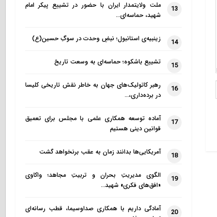
ملت ولایتمدار ایران با حضور در تشییع پیکر امام
13
شهید، حماسه‌ای…
زینبیه‌ی استانبول؛ نبضِ وحدت در سوگِ حسین(ع)
14
تشییع باشکوه؛ حماسه‌ای به وسعت تاریخ
15
رهبر کاتولیک‌های جهان به خاطر نقش تاریخی کلیسا
16
در برده‌داری،…
آماده توسعه همکاری علمی با مجلس برای تعمیق
17
قوانین دینی هستیم
آمریکایی‌ها بدانند زمان به عقب برنخواهد گشت
18
الگوی مدیریتِ بحران و تربیتِ مجاهد؛ واکاوی
19
«افق‌های فکری» شهید…
آمادگی داریم با همکاری صداوسیما، قطب رسانه‌ای
20