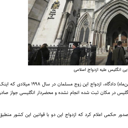
یی انگلیس علیه ازدواج اسلامی
به گزارش ردنا (ادیان‌نیوز)، بر اساس حکم روز جمعه (۲۵ بهمن‌ماه) دادگاه، ازدواج این زوج مسلمان در سال ۱۹۹۸ میلادی که ا
انگلیس در مکان ثبت شده انجام نشده و محضردار انگلیسی جواز صادر
 حالی است که دادگاه عالی انگلیس در سال ۲۰۱۸ با صدور حکمی اعلام کرد که ازدواج این دو با قوانین این کشور منطبق