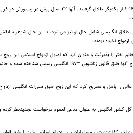
خانم نسرین اختر و محمد شابز خان، با چهار فرزند در سال ۲۰۱۶ از یکدیگر طلاق گرفتند. آنها ۲۲ سال پیش در رستورانی در غر
د.
ن طلاق انگلیسی شامل حال او نیز می‌شود. با این حال شوهر سابقش
 ازدواج نکرده بودند.
 صدور حکمی استدلال خانم اختر را پذیرفت و عنوان کرد که اصول ازدواج اسلامی این زوج با
قوانین انگلیس سازگار است. به گفته قاضی این پرونده، ازدواج آنها طبق قانون زناشویی ۱۹۷۳ انگلیس رسمی شناخته شده و خان
 عالی را باطل و تصریح کرد که این زوج طبق مقررات انگلیس ازدواج
کل کشور انگلیس به عنوان مدعی‌العموم درخواست تجدیدنظر کرده و
دولت انگلیس که از سال ۲۰۱۷ به این سو به اجرا گذاشته شد، مسلمانان باید ازدواج اسلامی خود را طبق قوانین