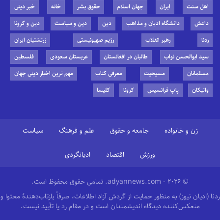
اهل سنت
ایران
جهان اسلام
حقوق بشر
خانه
خبر دینی
داعش
دانشگاه ادیان و مذاهب
دین
دین و سیاست
دین و کرونا
ردنا
رهبر انقلاب
رژیم صهیونیستی
زرتشتیان ایران
سید ابوالحسن نواب
طالبان در افغانستان
عربستان سعودی
فلسطین
مسلمانان
مسیحیت
معرفی کتاب
مهم ترین اخبار دینی جهان
واتیکان
پاپ فرانسیس
کرونا
کلیسا
زن و خانواده
جامعه و حقوق
علم و فرهنگ
سیاست
ورزش
اقتصاد
ادیانگردی
© 2026 - adyannews.com. تمامی حقوق محفوظ است.
ردنا (ادیان نیوز) به منظور حمایت از گردش آزاد اطلاعات، صرفاً بازتاب‌دهندهٔ محتوا و
منعکس‌کننده دیدگاه اندیشمندان است و در مقام رد یا تأیید نیست.