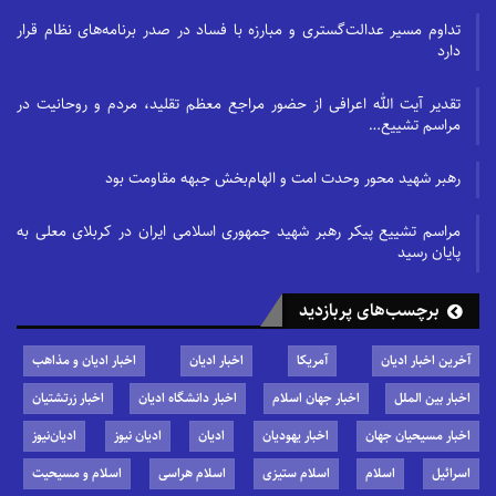
تداوم مسیر عدالت‌گستری و مبارزه با فساد در صدر برنامه‌های نظام قرار
دارد
تقدیر آیت الله اعرافی از حضور مراجع معظم تقلید، مردم و روحانیت در
مراسم تشییع…
رهبر شهید محور وحدت امت و الهام‌بخش جبهه مقاومت بود
مراسم تشییع پیکر رهبر شهید جمهوری اسلامی ایران در کربلای معلی به
پایان رسید
برچسب‌های پربازدید
آخرین اخبار ادیان
آمریکا
اخبار ادیان
اخبار ادیان و مذاهب
اخبار بین الملل
اخبار جهان اسلام
اخبار دانشگاه ادیان
اخبار زرتشتیان
اخبار مسیحیان جهان
اخبار یهودیان
ادیان
ادیان نیوز
ادیان‌نیوز
اسرائیل
اسلام
اسلام ستیزی
اسلام هراسی
اسلام و مسیحیت