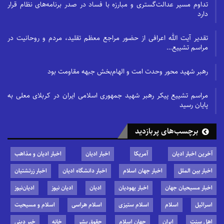
تداوم مسیر عدالت‌گستری و مبارزه با فساد در صدر برنامه‌های نظام قرار
دارد
تقدیر آیت الله اعرافی از حضور مراجع معظم تقلید، مردم و روحانیت در
مراسم تشییع…
رهبر شهید محور وحدت امت و الهام‌بخش جبهه مقاومت بود
مراسم تشییع پیکر رهبر شهید جمهوری اسلامی ایران در کربلای معلی به
پایان رسید
برچسب‌های پربازدید
آخرین اخبار ادیان
آمریکا
اخبار ادیان
اخبار ادیان و مذاهب
اخبار بین الملل
اخبار جهان اسلام
اخبار دانشگاه ادیان
اخبار زرتشتیان
اخبار مسیحیان جهان
اخبار یهودیان
ادیان
ادیان نیوز
ادیان‌نیوز
اسرائیل
اسلام
اسلام ستیزی
اسلام هراسی
اسلام و مسیحیت
اهل سنت
ایران
جهان اسلام
حقوق بشر
خانه
خبر دینی