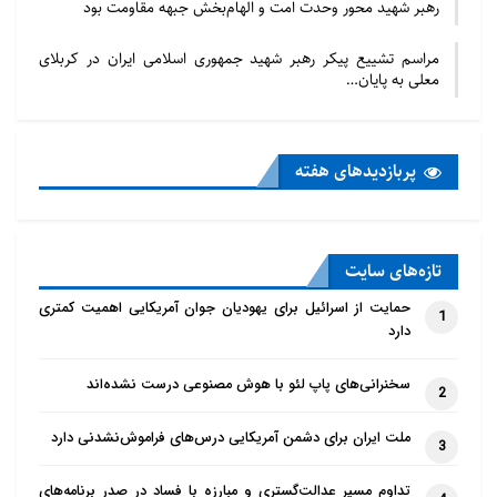
رهبر شهید محور وحدت امت و الهام‌بخش جبهه مقاومت بود
مراسم تشییع پیکر رهبر شهید جمهوری اسلامی ایران در کربلای
معلی به پایان…
پربازدید‌های هفته
در این نامه آمده است: من از نامه اخیر شما و بخاطر
تازه‌‌های سایت
آرزوی همکاری در جوامع مذهبی جهان در ابراز عدالت و
حمایت از اسرائیل برای یهودیان جوان آمریکایی اهمیت کمتری
1
رفاه همه مردم به‌ویژه کسانی که در این بحران کنونی
دارد
آسیب‌پذیرتر هستند تشکر می‌کنم. نامه شما یک روز پس
سخنرانی‌های پاپ لئو با هوش مصنوعی درست نشده‌اند
از جشن مسیحیان عید پاک رسید؛ اعتقادی که همه
2
مسیحیان در مورد مرگ و رستاخیز عیسی مسیح دارند به ما
ملت ایران برای دشمن آمریکایی درس‌های فراموش‌نشدنی دارد
3
اطمینان می‌دهند که به‌رغم همه نشانه‌های مرگ و تاریکی
در این جهان، حکمت دوست‌داشتنی خدا حرف آخر را دارد
تداوم مسیر عدالت‌گستری و مبارزه با فساد در صدر برنامه‌های