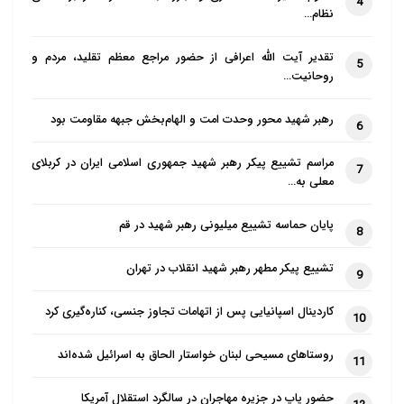
4
نظام…
و خداوند همیشه در تلاش است تا خیر را به ارمغان آورد.
تقدیر آیت الله اعرافی از حضور مراجع معظم تقلید، مردم و
نامه ادامه یافته است: عیسی مسیح همچنین انسان
5
روحانیت…
نمونه‌ای است که ما را وادار می‌کند راه‌های عملی برای
تعامل با رنج همه همسایگان خود پیدا کنیم؛ در شورای
رهبر شهید محور وحدت امت و الهام‌بخش جبهه مقاومت بود
6
جهانی کلیساها ما همیشه مشتاق هستیم که با همکاری
مراسم تشییع پیکر رهبر شهید جمهوری اسلامی ایران در کربلای
7
دوستان و سازمان‌های شریک از ادیان دیگر، راه‌های انجام
معلی به…
این کار را بیابیم و می‌دانیم که دستور همسایه خود را
دوست بدارید به اشکال مختلف در بسیاری ادیان و
پایان حماسه تشییع میلیونی رهبر شهید در قم
8
سنت‌ها آمده است.
تشییع پیکر مطهر رهبر شهید انقلاب در تهران
9
در این نامه آمده است: در شورای جهانی کلیساها مدتی
کاردینال اسپانیایی پس از اتهامات تجاوز جنسی، کناره‌گیری کرد
10
است که از درد و رنج شدید مردم ایران در طی بیماری
همه‌گیر کویید۱۹ آگاه هستیم؛ به‌ویژه نگران مردم شهر خود
روستاهای مسیحی لبنان خواستار الحاق به اسرائیل شده‌اند
11
شما یعنی قم هستیم که به نظر می‌رسد سخت درگیر
حضور پاپ در جزیره مهاجران در سالگرد استقلال آمریکا