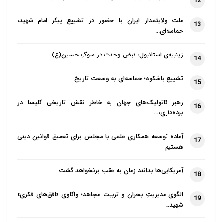
شده‌اند. ما می‌دانیم که تحریم‌های اعمال‌شده علیه ایران
12
وضعیت بسیار دشوار کنونی را تشدید کرده است.
ملت ولایتمدار ایران با حضور در تشییع پیکر امام شهید،
13
حماسه‌ای…
نامه حاکی است: شورا، به همراه سازمان «اتحاد عمل
کلیساها» و «شورای ملی کلیساهای مسیح» در
زینبیه‌ی استانبول؛ نبضِ وحدت در سوگِ حسین(ع)
14
ایالات‌متحده، به‌تازگی درخواستی را برای رئیس‌جمهور
تشییع باشکوه؛ حماسه‌ای به وسعت تاریخ
آمریکا برای لغو تحریم‌ها صادر کرده‌اند.
15
رهبر کاتولیک‌های جهان به خاطر نقش تاریخی کلیسا در
در این نامه بیان‌شده است: من همچنین می‌خواهم که از
16
برده‌داری،…
تأملات نهایی شما در مورد امکان همکاری بین حوزه‌های
علمیه ایران و نهادهایی مانند شورای جهانی کلیساها
آماده توسعه همکاری علمی با مجلس برای تعمیق قوانین دینی
17
هستیم
قدردانی کنم؛ ما این روابط را بسیار ارزشمند می‌دانیم و
خوشحال می‌شویم بدانیم چگونه می‌توان روابط موجود ما با
آمریکایی‌ها بدانند زمان به عقب برنخواهد گشت
18
همکارانمان در تهران را توسعه داد.
الگوی مدیریتِ بحران و تربیتِ مجاهد؛ واکاوی «افق‌های فکری»
19
نامه ادامه یافته است: من نامه شما را با همکاران در شورا
شهید…
به اشتراک می‌گذارم و ما درباره نکاتی که شما بیان می‌کنید