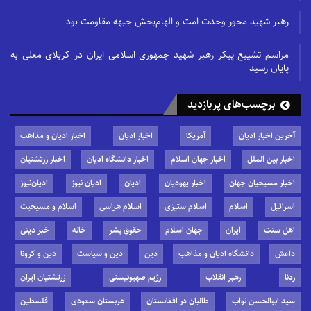
رهبر شهید محور وحدت امت و الهام‌بخش جبهه مقاومت بود
مراسم تشییع پیکر رهبر شهید جمهوری اسلامی ایران در کربلای معلی به
پایان رسید
برچسب‌های پربازدید
آخرین اخبار ادیان
آمریکا
اخبار ادیان
اخبار ادیان و مذاهب
اخبار بین الملل
اخبار جهان اسلام
اخبار دانشگاه ادیان
اخبار زرتشتیان
اخبار مسیحیان جهان
اخبار یهودیان
ادیان
ادیان نیوز
ادیان‌نیوز
اسرائیل
اسلام
اسلام ستیزی
اسلام هراسی
اسلام و مسیحیت
اهل سنت
ایران
جهان اسلام
حقوق بشر
خانه
خبر دینی
داعش
دانشگاه ادیان و مذاهب
دین
دین و سیاست
دین و کرونا
ردنا
رهبر انقلاب
رژیم صهیونیستی
زرتشتیان ایران
سید ابوالحسن نواب
طالبان در افغانستان
عربستان سعودی
فلسطین