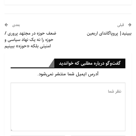
گفتنی است که خدای گانش، (با سر فیل در بدن انسان)،
خدای بخت خوب، رفاه، ثروت و موفقیت است.
قبلی
بعدی
ببینید| پروپاگاندای اربعین
ضعف حوزه در مجتهد پروری /
حوزه را نه یک نهاد سیاسی و
امنیتی بلکه «حوزه» ببینیم
گفت‌وگو درباره مطلبی که خواندید
آدرس ایمیل شما منتشر نمی‌شود.
1
از
4
قبل
بعد