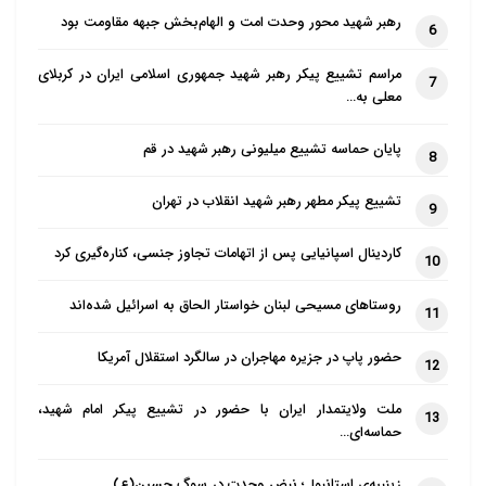
رهبر شهید محور وحدت امت و الهام‌بخش جبهه مقاومت بود
6
مراسم تشییع پیکر رهبر شهید جمهوری اسلامی ایران در کربلای
7
معلی به…
پایان حماسه تشییع میلیونی رهبر شهید در قم
8
تشییع پیکر مطهر رهبر شهید انقلاب در تهران
9
کاردینال اسپانیایی پس از اتهامات تجاوز جنسی، کناره‌گیری کرد
10
روستاهای مسیحی لبنان خواستار الحاق به اسرائیل شده‌اند
11
حضور پاپ در جزیره مهاجران در سالگرد استقلال آمریکا
12
ملت ولایتمدار ایران با حضور در تشییع پیکر امام شهید،
13
حماسه‌ای…
زینبیه‌ی استانبول؛ نبضِ وحدت در سوگِ حسین(ع)