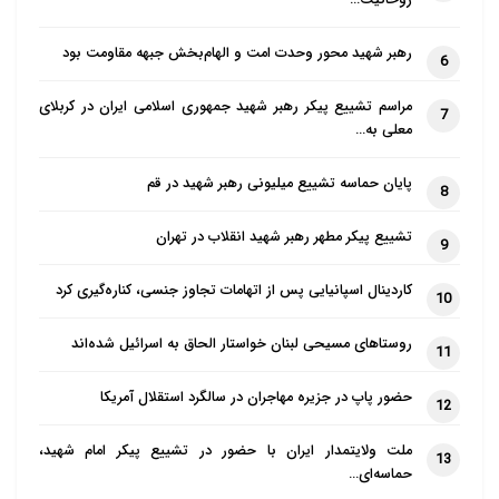
روحانیت…
رهبر شهید محور وحدت امت و الهام‌بخش جبهه مقاومت بود
6
مراسم تشییع پیکر رهبر شهید جمهوری اسلامی ایران در کربلای
7
معلی به…
پایان حماسه تشییع میلیونی رهبر شهید در قم
8
تشییع پیکر مطهر رهبر شهید انقلاب در تهران
9
کاردینال اسپانیایی پس از اتهامات تجاوز جنسی، کناره‌گیری کرد
10
روستاهای مسیحی لبنان خواستار الحاق به اسرائیل شده‌اند
11
حضور پاپ در جزیره مهاجران در سالگرد استقلال آمریکا
12
ملت ولایتمدار ایران با حضور در تشییع پیکر امام شهید،
13
حماسه‌ای…