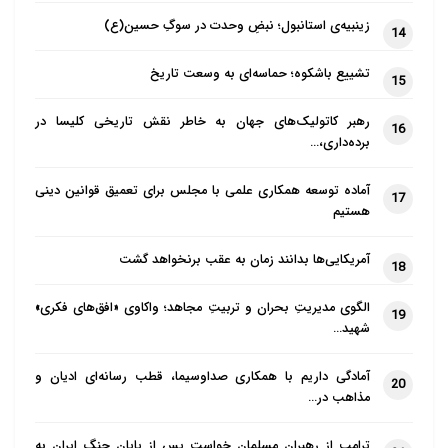
زینبیه‌ی استانبول؛ نبضِ وحدت در سوگِ حسین(ع)
14
تشییع باشکوه؛ حماسه‌ای به وسعت تاریخ
15
رهبر کاتولیک‌های جهان به خاطر نقش تاریخی کلیسا در
16
برده‌داری،…
آماده توسعه همکاری علمی با مجلس برای تعمیق قوانین دینی
17
هستیم
آمریکایی‌ها بدانند زمان به عقب برنخواهد گشت
18
الگوی مدیریتِ بحران و تربیتِ مجاهد؛ واکاوی «افق‌های فکری»
19
شهید…
آمادگی داریم با همکاری صداوسیما، قطب رسانه‌ای ادیان و
20
مذاهب در…
ترامپ از رهبران مسلمان خواست پس از پایان جنگ ایران به