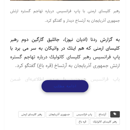
رهبر كلیسای ارمنی با پاپ فرانسیس درباره تهاجم گستره ارتش
جمهوری آذربایجان به آرتساخ دیدار و گفتگو کرد.
به گزارش ردنا (ادیان نیوز)، جاثلیق گارگین دوم رهبر
كلیسای ارمنی كه هم اینك در واتیكان به سر می برد با
پاپ فرانسیس رهبر كلیسای كاتولیك درباره تهاجم گستره
ارتش جمهوری آذربایجان به آرتساخ (قره باغ) گفتگو كرد.
پاپ فرانسیس همچنین با صدور اطلاعیه‌ای ضمن
ادامه مطلب
درخواست برقراری صلح در قفقاز بكارگیری نیروی قهریه
برای حل مناقشه قره باغ را نفی كرد.
Ամենայն Հայոց Կաթողիկոսը հանդիպել է
آرتساخ
پاپ فرانسیس
جمهوری آذربایجان
رهبر كلیسای ارمنی
Հռոմի Պապին. Քննարկել են Ադրբեջանի
رهبر كلیسای كاتولیك
قره باغ
սանձազերծած գործողությունները