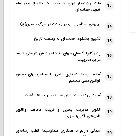
ملت ولایتمدار ایران با حضور در تشییع پیکر امام
13
شهید، حماسه‌ای…
زینبیه‌ی استانبول؛ نبضِ وحدت در سوگِ حسین(ع)
14
تشییع باشکوه؛ حماسه‌ای به وسعت تاریخ
15
رهبر کاتولیک‌های جهان به خاطر نقش تاریخی کلیسا
16
در برده‌داری،…
آماده توسعه همکاری علمی با مجلس برای تعمیق
17
قوانین دینی هستیم
آمریکایی‌ها بدانند زمان به عقب برنخواهد گشت
18
الگوی مدیریتِ بحران و تربیتِ مجاهد؛ واکاوی
19
«افق‌های فکری» شهید…
آمادگی داریم با همکاری صداوسیما، قطب رسانه‌ای
20