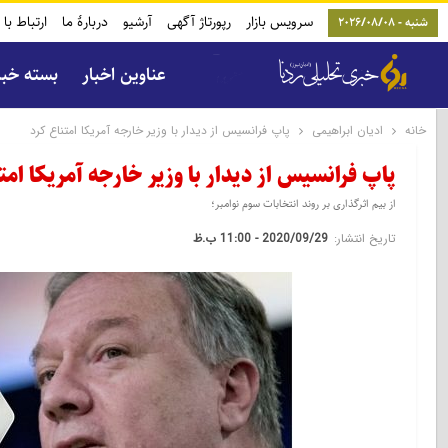
سرویس بازار
رپورتاژ آگهی
آرشیو
دربارۀ ما
ارتباط با 
شنبه - 2026/08/08
عناوین اخبار
بسته خب
خانه
ادیان ابراهیمی
پاپ فرانسیس از دیدار با وزیر خارجه آمریکا امتناع کرد
پاپ فرانسیس از دیدار با وزیر خارجه آمریکا امت
از بیم اثرگذاری بر روند انتخابات سوم نوامبر؛
تاریخ انتشار:
2020/09/29 - 11:00 ب.ظ