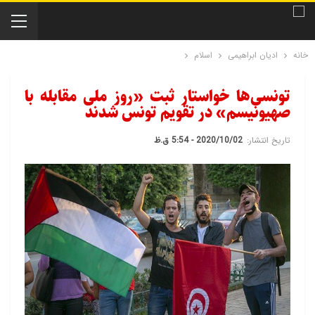
خانه
ادیان ابراهیمی
اسلام
تونسی‌ها خواستار ثبت «روز ملی مقابله با
صهیونیسم» در تقویم تونس شدند
تاریخ انتشار:
2020/10/02 - 5:54 ق.ظ