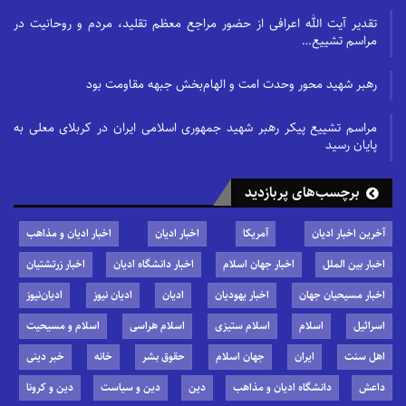
تقدیر آیت الله اعرافی از حضور مراجع معظم تقلید، مردم و روحانیت در
مراسم تشییع…
رهبر شهید محور وحدت امت و الهام‌بخش جبهه مقاومت بود
مراسم تشییع پیکر رهبر شهید جمهوری اسلامی ایران در کربلای معلی به
پایان رسید
برچسب‌های پربازدید
آخرین اخبار ادیان
آمریکا
اخبار ادیان
اخبار ادیان و مذاهب
اخبار بین الملل
اخبار جهان اسلام
اخبار دانشگاه ادیان
اخبار زرتشتیان
اخبار مسیحیان جهان
اخبار یهودیان
ادیان
ادیان نیوز
ادیان‌نیوز
اسرائیل
اسلام
اسلام ستیزی
اسلام هراسی
اسلام و مسیحیت
اهل سنت
ایران
جهان اسلام
حقوق بشر
خانه
خبر دینی
داعش
دانشگاه ادیان و مذاهب
دین
دین و سیاست
دین و کرونا