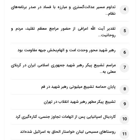
خلق آثاری پرداخته شده که علاوه بر اثر هنری، آثاری
تداوم مسیر عدالت‌گستری و مبارزه با فساد در صدر برنامه‌های
4
آمیخته با عبادت پدید آمده است.
نظام…
وی گفت: تعداد زیادی از هنرمندان از هنر استفاده می
تقدیر آیت الله اعرافی از حضور مراجع معظم تقلید، مردم و
5
کنند در حالی که هیچ هدفی ندارند، در حالی که هنر دارای
روحانیت…
ظرفیتی است تا به ابزاری برای جوشش تعالی بدل گردد.
رهبر شهید محور وحدت امت و الهام‌بخش جبهه مقاومت بود
6
هنر می تواند پنجره ای به سوی معنویات باشد
مراسم تشییع پیکر رهبر شهید جمهوری اسلامی ایران در کربلای
کشیش میگوئل پرازو از دیگر اساتید این نشست با تشکر از
7
معلی به…
مسئولین برگزاری و فرصت فراهم شده برای گفت و گوی
بین طرفین گفت: هنر به معنی زیبایی است و می تواند
پایان حماسه تشییع میلیونی رهبر شهید در قم
8
پنجره ای به سوی معنویات باشد.
تشییع پیکر مطهر رهبر شهید انقلاب در تهران
9
وی بیان داشت: مفهوم بنیادی هنر همان زیبایی است و
کاردینال اسپانیایی پس از اتهامات تجاوز جنسی، کناره‌گیری کرد
همین نکته سبب می شود هنر دریچه ای به سوی معنویات
10
برای انسان ها باز کند و حتی افرادی که اعتقادی به خداوند
روستاهای مسیحی لبنان خواستار الحاق به اسرائیل شده‌اند
11
ندارند هم می توانند در این احساس شریک شوند.