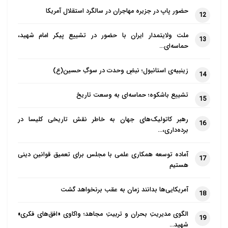
حضور پاپ در جزیره مهاجران در سالگرد استقلال آمریکا
12
دبیر کمیته فرهنگی کاتولیک برای وحدت مسیحیان با بیان
اینکه زبان هنر که همان زبان زیبایی است بسیار رساتر و
ملت ولایتمدار ایران با حضور در تشییع پیکر امام شهید،
13
حماسه‌ای…
متقاعد کننده تر از بیان حقیقت و ارزش ها در قالب
جملات و قانون ها است گفت: با استفاده از هنر می توان
زینبیه‌ی استانبول؛ نبضِ وحدت در سوگِ حسین(ع)
14
معنویات را بهتر انتقال داد و به قلب انسان ها نفوذ کرد.
تشییع باشکوه؛ حماسه‌ای به وسعت تاریخ
15
وی اظهار داشت: انسان با حیوانات در افعالی که برای
رهبر کاتولیک‌های جهان به خاطر نقش تاریخی کلیسا در
پاسخگویی به نیازهای جسمی خود انجام می دهد مشترک
16
برده‌داری،…
است اما هنر فراتر از نیازهای جسمانی است و این نشان
دهنده تفاوت انسان و حیوان است.
آماده توسعه همکاری علمی با مجلس برای تعمیق قوانین دینی
17
هستیم
پرازو با طرح این سوال که خلق یک اثر هنری و زیبایی
آمریکایی‌ها بدانند زمان به عقب برنخواهد گشت
طلبی دلیلی برای اثبات روح داشتن انسان است و ارتباط
18
انسان خاکی با خداوند بلند مرتبه چگونه امکان پذیر است؟
الگوی مدیریتِ بحران و تربیتِ مجاهد؛ واکاوی «افق‌های فکری»
19
گفت: ما نمی توانیم بی واسطه با خداوند ارتباط داشته
شهید…