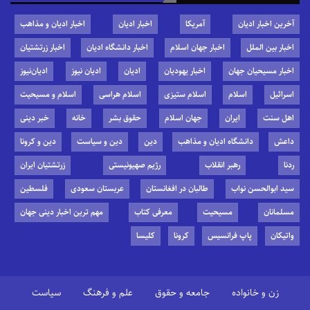
آخرین اخبار ادیان
آمریکا
اخبار ادیان
اخبار ادیان و مذاهب
اخبار بین الملل
اخبار جهان اسلام
اخبار دانشگاه ادیان
اخبار زرتشتیان
اخبار مسیحیان جهان
اخبار یهودیان
ادیان
ادیان نیوز
ادیان‌نیوز
اسرائیل
اسلام
اسلام ستیزی
اسلام هراسی
اسلام و مسیحیت
اهل سنت
ایران
جهان اسلام
حقوق بشر
خانه
خبر دینی
داعش
دانشگاه ادیان و مذاهب
دین
دین و سیاست
دین و کرونا
ردنا
رهبر انقلاب
رژیم صهیونیستی
زرتشتیان ایران
سید ابوالحسن نواب
طالبان در افغانستان
عربستان سعودی
فلسطین
مسلمانان
مسیحیت
معرفی کتاب
مهم ترین اخبار دینی جهان
واتیکان
پاپ فرانسیس
کرونا
کلیسا
زن و خانواده
جامعه و حقوق
علم و فرهنگ
سیاست