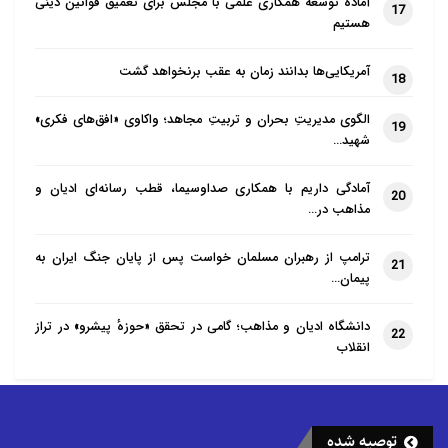
آماده توسعه همکاری علمی با مجلس برای تعمیق قوانین دینی
17
هستیم
آمریکایی‌ها بدانند زمان به عقب برنخواهد گشت
18
الگوی مدیریتِ بحران و تربیتِ مجاهد؛ واکاوی «افق‌های فکری»
19
شهید…
آمادگی داریم با همکاری صداوسیما، قطب رسانه‌ای ادیان و
20
مذاهب در…
ترامپ از رهبران مسلمان خواست پس از پایان جنگ ایران به
21
پیمان…
دانشگاه ادیان و مذاهب؛ گامی در تحقق «حوزهٔ پیشرو» در تراز
22
انقلاب
توصیه شده