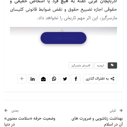
آذربایجان غربی گفته به هیچ فرد یا اشخاص حقیقی و
حقوقی اجازه تضییع حقوق و نقض ضوابط قانونی کلیسای
مارسرگیز، این اثر مهم تاریخی را نخواهد داد.
نمایشگر
ادامه مطلب
ویدیو
ارومیه
کلیسای مارسرگیز
به اشتراک گذاری
05:09
00:00
قبلی
بعدی
بهداشت زناشویی و ضرورت­ های
وضعیت حرفه «سلامت معنوی»
آن در اسلام
در دنیا