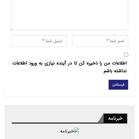
سوی تشکیل شهر و جامعه می‌کشاند. بدین ترتیب، نیاز
طبیعی انسان مایه پیدایش مدنیت و تمدن است، به تعبیر
ارسطو: «شهر پدیده‌ای طبیعی است و انسان به حکم
طبیعتْ حیوانی اجتماعی است.»[۲]این نقطه عزیمت
تقریباً همه متفکران مسلمان است که «انسان مدنی
بالطبع است». با این نگرش است که فلاسفه‌ای چون ابن
سینا، می‌کوشند بخشی از فلسفه بعثت پیامبران را تبیین
اطلاعات من را ذخیره کن تا در آینده نیازی به ورود اطلاعات
کنند و ضرورت شریعت را آشکار سازند.[۳] خواجه نصیر
نداشته باشم
الدین طوسی نیز، با تأکید بر ناخودبسندگی انسان‌ها و نیاز
آن‌ها به یک‌دیگر، بحث سیاست مدینه خود را آغاز می‌کند
و بر این نکته پای می‌فشارد که انسان‌ها در پی کمال
هستند و این کمال تنها در جامعه و با یاری و حمایت
دیگران محقق می‌شود.[۴]از این رو، کسانی که راه
خبرنامه
گوشه‌گیری و عزلت در پیش می‌گیرند و معتکف کوه‌ها و
غارها می‌شوند، بر خلاف تصور خود به کمال نمی‌رسند و