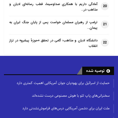
آمادگی داریم با همکاری صداوسیما، قطب رسانه‌ای ادیان و
بی‌تاب است،[۱۵]به هنگام دارندگی بخیل است،
20
مذاهب در…
[۱۶]شتابزده است،[۱۷]و سرانجام جهول و ستمگر است.
[۱۸]همه این ویژگی‌ها مانع از دستیابی انسان به عدالت
ترامپ از رهبران مسلمان خواست پس از پایان جنگ ایران به
21
پیمان…
می‌شود. در نتیجه بخشی از فلسفه وجودی بعثت پیامبران
و فروفرستادن کتاب‌های آسمانی، تربیت انسان‌ها
دانشگاه ادیان و مذاهب؛ گامی در تحقق «حوزهٔ پیشرو» در تراز
22
به‌گونه‌ای است که این صفات در خدمت او قرار گیرند نه
انقلاب
آن که مانع رشد او شوند. و این کار با دو ابراز صورت
می‌گیرد: قانون و اخلاق.
توصیه شده
حمایت از اسرائیل برای یهودیان جوان آمریکایی اهمیت کمتری دارد
سخنرانی‌های پاپ لئو با هوش مصنوعی درست نشده‌اند
ملت ایران برای دشمن آمریکایی درس‌های فراموش‌نشدنی دارد