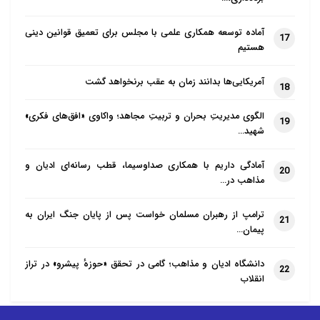
آماده توسعه همکاری علمی با مجلس برای تعمیق قوانین دینی
17
هستیم
آمریکایی‌ها بدانند زمان به عقب برنخواهد گشت
18
الگوی مدیریتِ بحران و تربیتِ مجاهد؛ واکاوی «افق‌های فکری»
19
شهید…
آمادگی داریم با همکاری صداوسیما، قطب رسانه‌ای ادیان و
20
مذاهب در…
ترامپ از رهبران مسلمان خواست پس از پایان جنگ ایران به
21
پیمان…
دانشگاه ادیان و مذاهب؛ گامی در تحقق «حوزهٔ پیشرو» در تراز
22
انقلاب