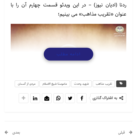
ردنا (ادیان نیوز) – در این ویدئو قسمت چهارم آن را با
عنوان «تقریب مذاهب» می بینیم؛
نمایشگر
ویدیو
ادامه مطلب
تقریب مذاهب
شهید وحدت
ماموستا شیخ الاسلام
مردی از آسمان
00:56
00:00
به اشتراک گذاری
قبلی
بعدی