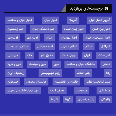
برچسب‌های پربازدید
آخرین اخبار ادیان
آمریکا
اخبار ادیان
اخبار ادیان و مذاهب
اخبار بین الملل
اخبار جهان اسلام
اخبار دانشگاه ادیان
اخبار زرتشتیان
اخبار مسیحیان جهان
اخبار یهودیان
ادیان
ادیان نیوز
ادیان‌نیوز
اسرائیل
اسلام
اسلام ستیزی
اسلام هراسی
اسلام و مسیحیت
اهل سنت
ایران
جهان اسلام
حقوق بشر
خانه
خبر دینی
داعش
دانشگاه ادیان و مذاهب
دین
دین و سیاست
دین و کرونا
ردنا
رهبر انقلاب
رژیم صهیونیستی
زرتشتیان ایران
سید ابوالحسن نواب
طالبان در افغانستان
عربستان سعودی
فلسطین
مسلمانان
مسیحیت
معرفی کتاب
مهم ترین اخبار دینی جهان
واتیکان
پاپ فرانسیس
کرونا
کلیسا