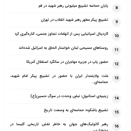
پایان حماسه تشییع میلیونی رهبر شهید در قم
8
تشییع پیکر مطهر رهبر شهید انقلاب در تهران
9
کاردینال اسپانیایی پس از اتهامات تجاوز جنسی، کناره‌گیری کرد
10
روستاهای مسیحی لبنان خواستار الحاق به اسرائیل شده‌اند
11
حضور پاپ در جزیره مهاجران در سالگرد استقلال آمریکا
12
ملت ولایتمدار ایران با حضور در تشییع پیکر امام شهید،
13
حماسه‌ای…
زینبیه‌ی استانبول؛ نبضِ وحدت در سوگِ حسین(ع)
14
تشییع باشکوه؛ حماسه‌ای به وسعت تاریخ
15
رهبر کاتولیک‌های جهان به خاطر نقش تاریخی کلیسا در
16
برده‌داری،…