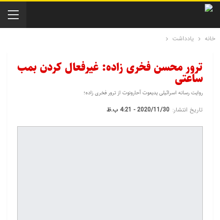
خانه
یادداشت
ترور محسن فخری زاده: غیرفعال کردن بمب
ساعتی
روایت رسانه اسرائیلی یدیعوت آحارونوت از ترور فخری زاده؛
تاریخ انتشار:
2020/11/30 - 4:21 ب.ظ