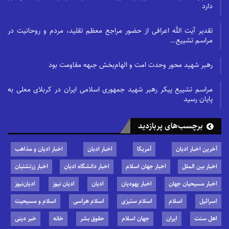
دارد
تقدیر آیت الله اعرافی از حضور مراجع معظم تقلید، مردم و روحانیت در
مراسم تشییع…
رهبر شهید محور وحدت امت و الهام‌بخش جبهه مقاومت بود
مراسم تشییع پیکر رهبر شهید جمهوری اسلامی ایران در کربلای معلی به
پایان رسید
برچسب‌های پربازدید
آخرین اخبار ادیان
آمریکا
اخبار ادیان
اخبار ادیان و مذاهب
اخبار بین الملل
اخبار جهان اسلام
اخبار دانشگاه ادیان
اخبار زرتشتیان
اخبار مسیحیان جهان
اخبار یهودیان
ادیان
ادیان نیوز
ادیان‌نیوز
اسرائیل
اسلام
اسلام ستیزی
اسلام هراسی
اسلام و مسیحیت
اهل سنت
ایران
جهان اسلام
حقوق بشر
خانه
خبر دینی