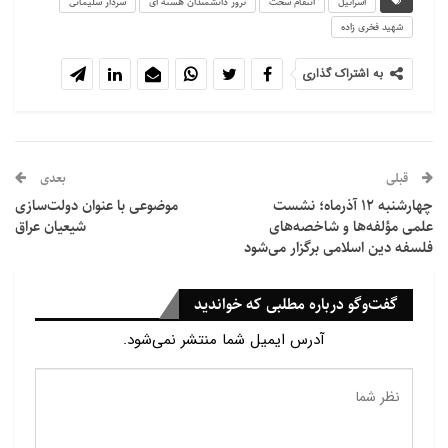
اسرائیل
انتقام سخت
ترور دانشمندان هسته ای
سردار سلیمانی
نیز عهده دار بود.
شهید فخری زاده
به اشتراک گذاری
قبلی
بعدی
چهارشنبه ۱۲ آذرماه؛ نشست
موضوعی با عنوان دولت‌سازی
علمی مؤلفه‌ها و شاخصه‌های
شیعیان عراق
فلسفه دین اسلامی برگزار می‌شود
او تنها کسی بود که بیش از سایر همکارانش برای پیشبرد
برنامه هسته ای نظامی ایران تا به امروز تلاش کرد.
گفت‌وگو درباره مطلبی که خواندید
ما هنوز به طور قطعی نمی دانیم چه کسی او را ترور کرده و
آدرس ایمیل شما منتشر نمی‌شود.
شاید به این زودی ها هم متوجه نشویم اما کاملا مشخص
است که چه کسی علاقه داشته فخری زاده از صحنه خارج
شود، کسی که توانایی خود را در اعزام مامورانی از داخل
جامعه ایران برای این اقدامات اثبات کرده است. این