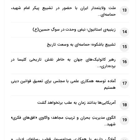
ملت ولایتمدار ایران با حضور در تشییع پیکر امام شهید،
13
حماسه‌ای…
زینبیه‌ی استانبول؛ نبضِ وحدت در سوگِ حسین(ع)
14
تشییع باشکوه؛ حماسه‌ای به وسعت تاریخ
15
رهبر کاتولیک‌های جهان به خاطر نقش تاریخی کلیسا در
16
برده‌داری،…
آماده توسعه همکاری علمی با مجلس برای تعمیق قوانین دینی
17
هستیم
آمریکایی‌ها بدانند زمان به عقب برنخواهد گشت
18
الگوی مدیریتِ بحران و تربیتِ مجاهد؛ واکاوی «افق‌های فکری»
19
شهید…
آمادگی داریم با همکاری صداوسیما، قطب رسانه‌ای ادیان و