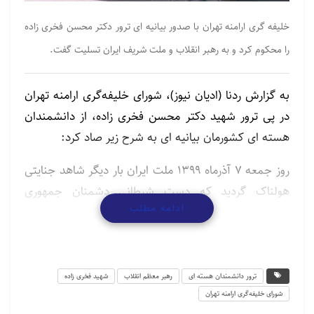
خلیفه گری ارامنه تهران با صدور بیانیه ای ترور دکتر محسن فخری زاده
را محکوم کرد و به رهبر انقلاب و ملت شریف ایران تسلیت گفت.
به گزارش ردنا (ادیان نیوز)، شورای خلیفه‌گری ارامنه تهران
در پی ترور شهید دکتر محسن فخری زاده، از دانشمندان
هسته ای کشورمان بیانیه ای به شرح زیر صاد کرد:
روز جمعه ۷ آذرماه ۱۳۹۹ ملت ایران بار دیگر شاهد جنایتی
هولناک گردید که دست شیطانی دشمنان جمهوری
ادامه مطلب
اسلامی ایران مخصوصاً عوامل صهیونیست در آن دخیل
است.
جنایتی که یکی از فرزندان رشید و پرافتخار این مرز و بوم
ترور دانشمندان هسته ای
رهبر معظم انقلاب
شهید فخری زاده
دانشمند برجسته هسته‌ای ایران، رئیس سازمان پژوهش و
شورای خلیفه‌گری ارامنه تهران
نوآوری وزارت دفاع دکتر محسن فخری‌زاده توسط عوامل