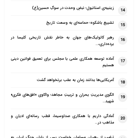
زینبیه‌ی استانبول؛ نبضِ وحدت در سوگِ حسین(ع)
14
تشییع باشکوه؛ حماسه‌ای به وسعت تاریخ
15
رهبر کاتولیک‌های جهان به خاطر نقش تاریخی کلیسا در
16
برده‌داری،…
آماده توسعه همکاری علمی با مجلس برای تعمیق قوانین دینی
17
هستیم
آمریکایی‌ها بدانند زمان به عقب برنخواهد گشت
18
الگوی مدیریتِ بحران و تربیتِ مجاهد؛ واکاوی «افق‌های فکری»
19
شهید…
آمادگی داریم با همکاری صداوسیما، قطب رسانه‌ای ادیان و
20
مذاهب در…
ترامپ از رهبران مسلمان خواست پس از پایان جنگ ایران به