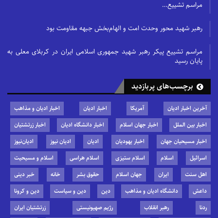
مراسم تشییع…
رهبر شهید محور وحدت امت و الهام‌بخش جبهه مقاومت بود
مراسم تشییع پیکر رهبر شهید جمهوری اسلامی ایران در کربلای معلی به
پایان رسید
برچسب‌های پربازدید
آخرین اخبار ادیان
آمریکا
اخبار ادیان
اخبار ادیان و مذاهب
اخبار بین الملل
اخبار جهان اسلام
اخبار دانشگاه ادیان
اخبار زرتشتیان
اخبار مسیحیان جهان
اخبار یهودیان
ادیان
ادیان نیوز
ادیان‌نیوز
اسرائیل
اسلام
اسلام ستیزی
اسلام هراسی
اسلام و مسیحیت
اهل سنت
ایران
جهان اسلام
حقوق بشر
خانه
خبر دینی
داعش
دانشگاه ادیان و مذاهب
دین
دین و سیاست
دین و کرونا
ردنا
رهبر انقلاب
رژیم صهیونیستی
زرتشتیان ایران