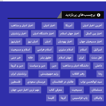
برچسب‌های پربازدید
آخرین اخبار ادیان
آمریکا
اخبار ادیان
اخبار ادیان و مذاهب
اخبار بین الملل
اخبار جهان اسلام
اخبار دانشگاه ادیان
اخبار زرتشتیان
اخبار مسیحیان جهان
اخبار یهودیان
ادیان
ادیان نیوز
ادیان‌نیوز
اسرائیل
اسلام
اسلام ستیزی
اسلام هراسی
اسلام و مسیحیت
اهل سنت
ایران
جهان اسلام
حقوق بشر
خانه
خبر دینی
داعش
دانشگاه ادیان و مذاهب
دین
دین و سیاست
دین و کرونا
ردنا
رهبر انقلاب
رژیم صهیونیستی
زرتشتیان ایران
سید ابوالحسن نواب
طالبان در افغانستان
عربستان سعودی
فلسطین
مسلمانان
مسیحیت
معرفی کتاب
مهم ترین اخبار دینی جهان
واتیکان
پاپ فرانسیس
کرونا
کلیسا