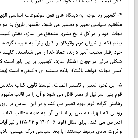
کافی نیست و کلیسا باید خود کلیسایی فقیر باشد.
۴- گوتییر زبا توجه به دیدگاه های فوق موضوعات اساسی الهیات
مفاهیم سیاسی تعبیر و تفسیر می شود. تقسیم تاریخ به دو
نجات خود را در کل تاریخ بشری متحقق می سازد. نقش کلیسا
بینام (که از شورای دوم واتیکان و کارل رانر” به عاریت گ
خود رفتار محبت آمیز دارند، عملا خدا را می شناسند. کلیسا با
شکلی مرئی در جهان آشکار سازد. گوتییرز بر این باور است 
کسی نجات خواهد یافت)، بلکه مسئله ای «کیفی» است (یع
۵- این نحوه تعبیر و تفسیر الهیات، توسط تأویل کتاب مق
قوم بنی اسرائیل از مصر قائل می شود و آن را در قالب مفهوم ر
رهایش گرانه قوم یهود تعبیر می کند و بر این اساس بر روی 
روشی که الهیات سنتی بر اساس آن به همه مطالب کتاب م
اعتراض می کند. بر
و ثروت مادی مرتبط نیستند؛ یا بعد سیاسی مرگ عیسی، نادیده 