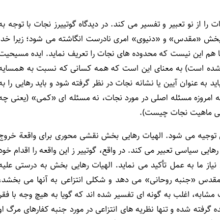
 را از نو تعبیر و تفسیر می کند. در دیدگاه گوتییرز نجات با توجه به
 بخش «مقدس» و «دنیوی» امری نادرست انگاشته می شود؛ زیرا خدا
 هم این نیست که محدوده های نجات را تعریف نماید. ایده مسیحیت
رفته شده است) به معنای این است که همه کسانی که نسبت به همسایه
ید به عنوان آیین یا نشانه نجات در نظر گرفته شود و باید رهایی را به
که امروزه مسئله اصلی در مورد نجات، نه مسئله ای «کمی» (یعنی چه
نی ماهیت نجات چیست).
دس توجیه می شود. الهیات رهایی بخش نقشی محوری برای واقعة خروج
هایی سیاسی تعبیر می کند. در واقع، گوتییر ز این واقعه را اقدام خود
نیاز ما به عمل تأکید می نماید. الهیات رهایی بخش به درستی علیه
قدس «جنبه روحانی» می دهد و شکلی انتزاعی به آنها می بخشد،
ای مثال (لوقا ۲۰۰۶-۲۱ و ۲۴-۲۵) و نیز آیات مشابه، اغلب به گونه ای تفسیر شده اند که گویا به هیچ وجه با فقر
گرفته شده و تنها نظریه های انتزاعی در مورد جنبه کفارهای مرگ او