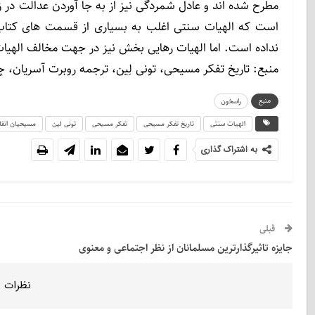
مطرح شده اند و عادل شمردگی نیز از به جا آوردن عدالت در
است که الهیات سنتی اغلب به بسیاری از قسمت های کتاب م
نداده است. اما الهیات رهایی بخش نیز در جهت مخالف الهیات
منبع: تاریخ تفکر مسیحی، تونی لِین، ترجمه روبرت آسریان، چاپ پ
منبع
راسخون
الهیات سنتی
تاریخ تفکر مسیحی
تفکر مسیحی
تونی لین
مسیحیان انقل
به اشتراک گذاری
قبلی
جایزه تاثیرگذارترین مسلمانان از نظر اجتماعی و معنوی
نظرات 