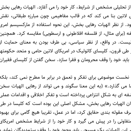
 تحلیلی مشخص از شرایط، کار خود را می آغازد. الهیات رهایی بخش
 لاتین بنا می کند که در قالب مفاهیمی چون مبارزه طبقاتی، نقش
ود. از نظر الهیات رهایی بخش، این نحوه استفاده از مارکسیسم امری
ه (برای مثال، از فلسفه افلاطونی و ارسطویی) مقایسه کرد. همچنین
ست. در واقع، از نظر سیاسی، بی طرف بودن به معنای حمایت از
طی قرون، کلیسای کاتولیک در امریکای لاتین حامی و متحد حکومتها
ا باید خود را وقف محرومان و فقرا سازد. سخن گفتن از کلیسای فقیران
ه نخست موضوعی برای تفکر و تعمق در برابر ما مطرح نمی کند، بلکه
ا می گذارد.» (به این معنا سگوند و می تواند از رهایی الهیات سخن
اشفه ای به شکل انتزاعی پرداخته است و تفکر اخلاقی و اقدامات عملی
روان الهیات رهایی بخش، مشکل اصلی این بوده است که کلیسا در طی
ف مقوله بندی حقایق کرد، اما در عمل، تقریبا هیچ گامی برای بهبود
فاوتی را در پیش می گیرد و کار خود را از شرایط مشخص امریکای
ر این الهیات، یک مسیحی باید وجود خود را وقف ستمدیدگان نماید و