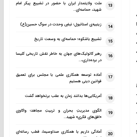
ملت ولایتمدار ایران با حضور در تشییع پیکر امام
13
شهید، حماسه‌ای…
زینبیه‌ی استانبول؛ نبضِ وحدت در سوگِ حسین(ع)
14
تشییع باشکوه؛ حماسه‌ای به وسعت تاریخ
15
رهبر کاتولیک‌های جهان به خاطر نقش تاریخی کلیسا
16
در برده‌داری،…
آماده توسعه همکاری علمی با مجلس برای تعمیق
17
قوانین دینی هستیم
آمریکایی‌ها بدانند زمان به عقب برنخواهد گشت
18
الگوی مدیریتِ بحران و تربیتِ مجاهد؛ واکاوی
19
«افق‌های فکری» شهید…
آمادگی داریم با همکاری صداوسیما، قطب رسانه‌ای
20