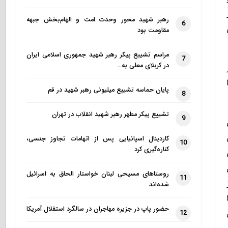
رهبر شهید محور وحدت امت و الهام‌بخش جبهه
6
مقاومت بود
مراسم تشییع پیکر رهبر شهید جمهوری اسلامی ایران
7
در کربلای معلی به…
پایان حماسه تشییع میلیونی رهبر شهید در قم
8
تشییع پیکر مطهر رهبر شهید انقلاب در تهران
9
کاردینال اسپانیایی پس از اتهامات تجاوز جنسی،
10
کناره‌گیری کرد
روستاهای مسیحی لبنان خواستار الحاق به اسرائیل
11
شده‌اند
حضور پاپ در جزیره مهاجران در سالگرد استقلال آمریکا
12