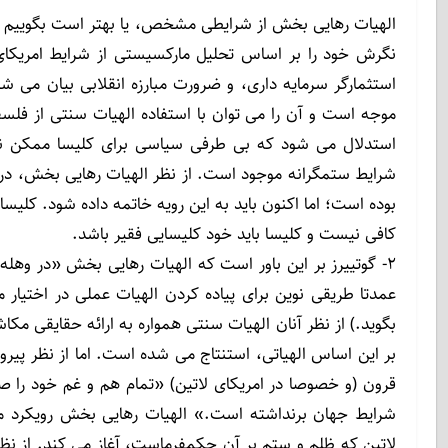
الهیات رهایی بخش از شرایطی مشخص، یا بهتر است بگوییم از
نگرش خود را بر اساس تحلیل مارکسیستی از شرایط امریکای
استثمارگر سرمایه داری، و ضرورت مبارزه انقلابی بیان می ش
موجه است و آن را می توان با استفاده الهیات سنتی از فلسف
استدلال می شود که بی طرفی سیاسی برای کلیسا ممکن نی
شرایط ستمگرانه موجود است. از نظر الهیات رهایی بخش، در 
بوده است؛ اما اکنون باید به این رویه خاتمه داده شود. کلیس
کافی نیست و کلیسا باید خود کلیسایی فقیر باشد.
۲- گوتییرز بر این باور است که الهیات رهایی بخش «در وهل
عمدتا طریقی نوین برای پیاده کردن الهیات عملی در اختیار م
بگوید.) از نظر آنان الهیات سنتی همواره به ارائه حقایقی مک
بر این اساس الهیاتی، استنتاج می شده است. اما از نظر پی
قرون (و خصوصا در امریکای لاتین) «تمام هم و غم خود را صر
شرایط جهان برنداشته است.» الهیات رهایی بخش رویکرد مت
لاتین که ظلم و ستم بر آن حکمفرماست، آغاز می کند. از نظ