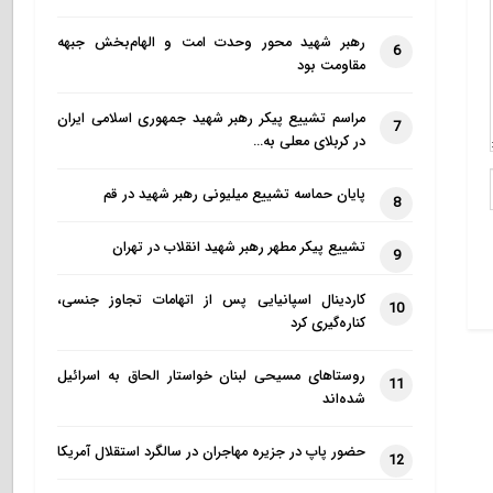
رهبر شهید محور وحدت امت و الهام‌بخش جبهه
6
مقاومت بود
مراسم تشییع پیکر رهبر شهید جمهوری اسلامی ایران
7
در کربلای معلی به…
پایان حماسه تشییع میلیونی رهبر شهید در قم
8
تشییع پیکر مطهر رهبر شهید انقلاب در تهران
9
کاردینال اسپانیایی پس از اتهامات تجاوز جنسی،
10
کناره‌گیری کرد
روستاهای مسیحی لبنان خواستار الحاق به اسرائیل
11
شده‌اند
حضور پاپ در جزیره مهاجران در سالگرد استقلال آمریکا
12