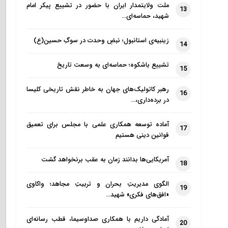
ملت ولایتمدار ایران با حضور در تشییع پیکر امام
13
شهید، حماسه‌ای…
زینبیه‌ی استانبول؛ نبضِ وحدت در سوگِ حسین(ع)
14
تشییع باشکوه؛ حماسه‌ای به وسعت تاریخ
15
رهبر کاتولیک‌های جهان به خاطر نقش تاریخی کلیسا
16
در برده‌داری،…
آماده توسعه همکاری علمی با مجلس برای تعمیق
17
قوانین دینی هستیم
آمریکایی‌ها بدانند زمان به عقب برنخواهد گشت
18
الگوی مدیریتِ بحران و تربیتِ مجاهد؛ واکاوی
19
«افق‌های فکری» شهید…
آمادگی داریم با همکاری صداوسیما، قطب رسانه‌ای
20