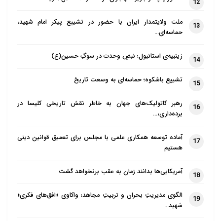
12
ملت ولایتمدار ایران با حضور در تشییع پیکر امام شهید،
13
حماسه‌ای…
زینبیه‌ی استانبول؛ نبضِ وحدت در سوگِ حسین(ع)
14
تشییع باشکوه؛ حماسه‌ای به وسعت تاریخ
15
رهبر کاتولیک‌های جهان به خاطر نقش تاریخی کلیسا در
16
برده‌داری،…
آماده توسعه همکاری علمی با مجلس برای تعمیق قوانین دینی
17
هستیم
آمریکایی‌ها بدانند زمان به عقب برنخواهد گشت
18
الگوی مدیریتِ بحران و تربیتِ مجاهد؛ واکاوی «افق‌های فکری»
19
شهید…