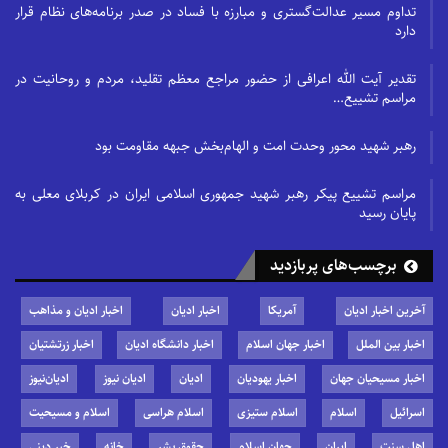
تداوم مسیر عدالت‌گستری و مبارزه با فساد در صدر برنامه‌های نظام قرار
دارد
تقدیر آیت الله اعرافی از حضور مراجع معظم تقلید، مردم و روحانیت در
مراسم تشییع…
رهبر شهید محور وحدت امت و الهام‌بخش جبهه مقاومت بود
مراسم تشییع پیکر رهبر شهید جمهوری اسلامی ایران در کربلای معلی به
پایان رسید
برچسب‌های پربازدید
آخرین اخبار ادیان
آمریکا
اخبار ادیان
اخبار ادیان و مذاهب
اخبار بین الملل
اخبار جهان اسلام
اخبار دانشگاه ادیان
اخبار زرتشتیان
اخبار مسیحیان جهان
اخبار یهودیان
ادیان
ادیان نیوز
ادیان‌نیوز
اسرائیل
اسلام
اسلام ستیزی
اسلام هراسی
اسلام و مسیحیت
اهل سنت
ایران
جهان اسلام
حقوق بشر
خانه
خبر دینی