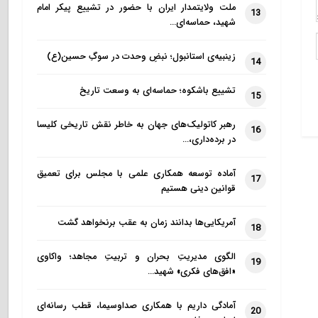
ملت ولایتمدار ایران با حضور در تشییع پیکر امام
13
شهید، حماسه‌ای…
زینبیه‌ی استانبول؛ نبضِ وحدت در سوگِ حسین(ع)
14
تشییع باشکوه؛ حماسه‌ای به وسعت تاریخ
15
رهبر کاتولیک‌های جهان به خاطر نقش تاریخی کلیسا
16
در برده‌داری،…
آماده توسعه همکاری علمی با مجلس برای تعمیق
17
قوانین دینی هستیم
آمریکایی‌ها بدانند زمان به عقب برنخواهد گشت
18
الگوی مدیریتِ بحران و تربیتِ مجاهد؛ واکاوی
19
«افق‌های فکری» شهید…
آمادگی داریم با همکاری صداوسیما، قطب رسانه‌ای
20