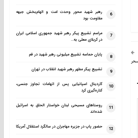
رهبر شهید محور وحدت امت و الهام‌بخش جبهه
6
مقاومت بود
مراسم تشییع پیکر رهبر شهید جمهوری اسلامی ایران
7
در کربلای معلی به…
پایان حماسه تشییع میلیونی رهبر شهید در قم
8
سحر
تشییع پیکر مطهر رهبر شهید انقلاب در تهران
9
کاردینال اسپانیایی پس از اتهامات تجاوز جنسی،
10
کناره‌گیری کرد
روستاهای مسیحی لبنان خواستار الحاق به اسرائیل
11
شده‌اند
حضور پاپ در جزیره مهاجران در سالگرد استقلال آمریکا
12