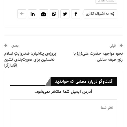
نشست مجازی
پاسخ دهند.
به اشتراک گذاری
نوید باقر، بنیانگذار مدرسه اسلامی تربیت در بالتیمور ،
گفت: بعد از 30 روز روزه داری ، عادت می کنی که غذا
نخوری و علاوه بر آن درست فکر کنی و درست رفتار کنی.
قبلی
بعدی
وی افزود: اسلام دین میانه روی است. ما به افراط نمی
نحوه مواجهه حضرت علی(ع) با
پروژه‌ی پناهیان: ضدروایتِ اسلامِ
رویم و همه کارهای خود را بر اساس میانه روی انجام می
رنج طبقه سفلی
نخستین برای صورت‌بندی تشیع
اقتدارگرا
دهیم ما به مدت 30 روز چیزی نمیخوریم و نمی نوشیم و
بهترین رفتار را در زندگی روزمره خود اعمال خواهیم کرد .
گفت‌وگو درباره مطلبی که خواندید
باقر گفت كه یكی از دلایل وی برای سازماندهی این رویداد
آدرس ایمیل شما منتشر نمی‌شود.
از بین بردن تصورات غلط مردم در مورد مسلمانان است كه
غالباً توسط خبرها دامن زده می شوند و ترس از مسلمانان
را در جامعه افزایش می دهند.