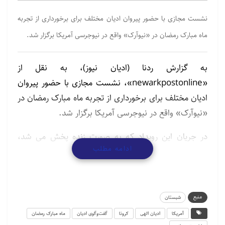
نشست مجازی با حضور پیروان ادیان مختلف برای برخورداری از تجربه
ماه مبارک رمضان در «نیوآرک» واقع در نیوجرسی آمریکا برگزار شد.
به گزارش ردنا (ادیان نیوز)، به نقل از
«newarkpostonline»، نشست مجازی با حضور پیروان
ادیان مختلف برای برخورداری از تجربه ماه مبارک رمضان در
«نیوآرک» واقع در نیوجرسی آمریکا برگزار شد.
در جریان این رویداد که به صورت زنده پخش می شد،
ادامه مطلب
مسلمانان محلی درباره اهمیت ماه روزه داری و نماز صحبت
کردند.
این مراسم مجازی که بخشی از سری برنامه های «شناخت
منبع
شبستان
نیوآرک» است با یک پرسش یا مسابقه تعاملی آغاز شد که
آمریکا
ادیان الهی
کرونا
گفت‌و‌گوی ادیان
ماه مبارک رمضان
در آن مردم می تواستند به سوالات مربوط به ماه رمضان