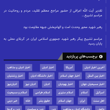
تقدیر آیت الله اعرافی از حضور مراجع معظم تقلید، مردم و روحانیت در
مراسم تشییع…
رهبر شهید محور وحدت امت و الهام‌بخش جبهه مقاومت بود
مراسم تشییع پیکر رهبر شهید جمهوری اسلامی ایران در کربلای معلی به
پایان رسید
برچسب‌های پربازدید
آخرین اخبار ادیان
آمریکا
اخبار ادیان
اخبار ادیان و مذاهب
اخبار بین الملل
اخبار جهان اسلام
اخبار دانشگاه ادیان
اخبار زرتشتیان
اخبار مسیحیان جهان
اخبار یهودیان
ادیان
ادیان نیوز
ادیان‌نیوز
اسرائیل
اسلام
اسلام ستیزی
اسلام هراسی
اسلام و مسیحیت
اهل سنت
ایران
جهان اسلام
حقوق بشر
خانه
خبر دینی
داعش
دانشگاه ادیان و مذاهب
دین
دین و سیاست
دین و کرونا