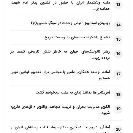
ملت ولایتمدار ایران با حضور در تشییع پیکر امام شهید،
13
حماسه‌ای…
زینبیه‌ی استانبول؛ نبضِ وحدت در سوگِ حسین(ع)
14
تشییع باشکوه؛ حماسه‌ای به وسعت تاریخ
15
رهبر کاتولیک‌های جهان به خاطر نقش تاریخی کلیسا در
16
برده‌داری،…
آماده توسعه همکاری علمی با مجلس برای تعمیق قوانین دینی
17
هستیم
آمریکایی‌ها بدانند زمان به عقب برنخواهد گشت
18
الگوی مدیریتِ بحران و تربیتِ مجاهد؛ واکاوی «افق‌های فکری»
19
شهید…
آمادگی داریم با همکاری صداوسیما، قطب رسانه‌ای ادیان و
20