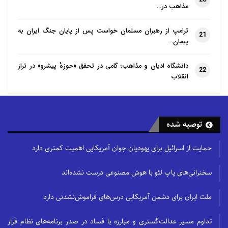
خطوط را بشکنند یک دموکرات واقعی با
مذاهب در…
آنها همراه نمی‌شود. خط قرمز پوپولیست‌ها
ترامپ از رهبران مسلمان خواست پس از پایان جنگ ایران به
21
خواست اکثریت است هر چه که باشد.
پیمان…
پوپولیست‌ها حتی اگر باور داشته باشند نظر
اکثریت نادرست است؛ هیچ‌گاه با آن
دانشگاه ادیان و مذاهب؛ گامی در تحقق «حوزهٔ پیشرو» در تراز
22
انقلاب
مخالفت نمی‌کنند؛ درحالی که دموکرات‌ها از
اینکه به نقد رای و نظر اکثریت بپردازند
واهمه ندارند….» در گفتار سوم از تجربیاتی
توصیه شده
که حکومت‌های توتالیتری و پوپولیستی
برای ما به ارث گذاشته‌اند سخن گفته شده
حمایت از اسرائیل برای یهودیان جوان آمریکایی اهمیت کمتری دارد
است. نویسنده در بخش پایانی کتاب
سخنرانی‌های پاپ لئو با هوش مصنوعی درست نشده‌اند
نتیجه‌گیری کرده است که پوپولیسم،
فاشیسم، استالینیسم، نازیسم، مائوئیسم
ملت ایران برای دشمن آمریکایی درس‌های فراموش‌نشدنی دارد
و سایر اشکال حکومت‌های توتالیتر با
«افراط‌‌گرایی» رابطه نزدیکی دارند.
تداوم مسیر عدالت‌گستری و مبارزه با فساد در صدر برنامه‌های نظام قرار