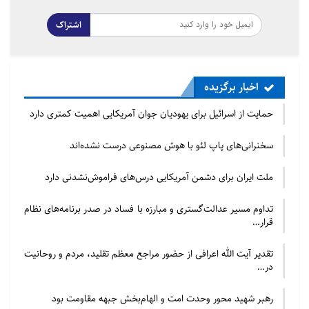
قوت دوران اوج آنها باقی است. در امریکای
لاتین پوپولیست‌های چپگرا مانند
اشتراک
«هوگوچاوز»، «نیکلای مادورو» و «اوو
مورالس»، در ترکیه، پوپولیسم مذهبی به
رهبری «رجب طیب اردوغان»، در امریکا
اخبار برگزیده
پوپولیست راست‌گرایی همچون «دونالد
حمایت از اسرائیل برای یهودیان جوان آمریکایی اهمیت کمتری دارد
ترامپ»، در اروپا از پوپولیست‌هایی ایتالیا و
سخنرانی‌های پاپ لئو با هوش مصنوعی درست نشده‌اند
فرانسوی تا گروه‌های نژادپرست فاشیست و
راست‌های افراطی را تجربه کرده‌ایم. وجود
ملت ایران برای دشمن آمریکایی درس‌های فراموش‌نشدنی دارد
این وضعیت ضرورت انجام مطالعه بیشتر در
تداوم مسیر عدالت‌گستری و مبارزه با فساد در صدر برنامه‌های نظام
مورد ابعاد این پدیده‌ها را افزایش داده
قرار…
است. کتاب توتالیتاریسم فرهنگی دارای
یک پیشگفتار و سه گفتار است. در
تقدیر آیت الله اعرافی از حضور مراجع معظم تقلید، مردم و روحانیت
در…
پیشگفتار، تفاوت استبداد سنتی با
دیکتاتوری‌های مدرن یا همان حکومت‌های
رهبر شهید محور وحدت امت و الهام‌بخش جبهه مقاومت بود