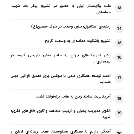
پوپولیست از دموکرات می‌نویسد: «تفاوت
ملت ولایتمدار ایران با حضور در تشییع پیکر امام شهید،
13
بسیار مهم دموکراسی با پوپولیسم و
حماسه‌ای…
فاشیسم این است که در دموکراسی هدف
زینبیه‌ی استانبول؛ نبضِ وحدت در سوگِ حسین(ع)
14
جلوگیری از تمرکز قدرت در دست یک فرد
یا حزب و حتی اکثریت است؛ درحالی که
تشییع باشکوه؛ حماسه‌ای به وسعت تاریخ
15
پوپولیسم نگران تمرکز قدرت نیست.
رهبر کاتولیک‌های جهان به خاطر نقش تاریخی کلیسا در
رهبران پوپولیست تمایل به انحلال مجلس،
16
برده‌داری،…
شوراهای تصمیم‌گیری، نهادهای قانونی و
تضعیف استقلال قوه قضاییه دارند؛ یک
آماده توسعه همکاری علمی با مجلس برای تعمیق قوانین دینی
17
هستیم
رهبر پوپولیست آمادگی کاملی دارد تا
همزمان چند وزارتخانه را به‌طور مستقیم
آمریکایی‌ها بدانند زمان به عقب برنخواهد گشت
18
اداره کند. درحالی که دموکرات‌ها به تفکیک
قوا و پراکندگی قدرت اعتقاد دارند. آزادی و
الگوی مدیریتِ بحران و تربیتِ مجاهد؛ واکاوی «افق‌های فکری»
19
شهید…
احترام به حقوق اقلیت‌ها خط قرمز
دموکرات‌هاست و اگر اکثریت بخواهند این
آمادگی داریم با همکاری صداوسیما، قطب رسانه‌ای ادیان و
20