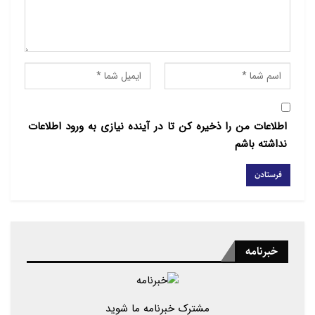
اغلب «عوام‌فریب» و فاشیست‌ها را
«نژادپرست» یا «اقتدارگرا» می‌نامند.
فاشیسم و پوپولیسم تنها یک حکومت یا
وضعیت سیاسی نیستند و برای شناخت آن
نیز نمی‌توان تنها به ابعاد و ویژگی‌های
سیاسی آنها تکیه کرد. برای فهم بهتر از این
اطلاعات من را ذخیره کن تا در آینده نیازی به ورود اطلاعات
حکومت‌ها باید ویژگی‌های اجتماعی و
نداشته باشم
فرهنگی آنها را نیز شناخت. شناسایی این
ویژگی‌ها کمک خواهد کرد تا آثار و
فعالیت‌های هنری که با صبغه پوپولیستی و
فاشیستی تولید و مصرف می‌شوند و به
ترویج و باز‌تولید این فرهنگ می‌انجامند،
خبرنامه
نمایان شوند. اما چرا باید فاشیسم و
پوپولیسم را دقیق‌تر شناخت؟ پاسخ آن
است که امروز خطر فاشیسم و
پوپولیسم
به
مشترک خبرنامه ما شوید