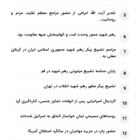
این گفتار آمده است: «هرچند حکومت‌های
توتالیتر با دموکراسی، پارلمان و رای مردم
تقدیر آیت الله اعرافی از حضور مراجع معظم تقلید، مردم و
5
روحانیت…
رابطه خوبی ندارند، اما به‌شدت تمایل دارند
که نشان دهند نظامی مردمی هستند و به
رهبر شهید محور وحدت امت و الهام‌بخش جبهه مقاومت بود
6
همین دلیل مشتاق کشاندن مردم بر سر
صندوق‌های رای و به‌ویژه نمایش حضور
مراسم تشییع پیکر رهبر شهید جمهوری اسلامی ایران در کربلای
7
معلی به…
خیابانی آنها هستند. حکومت‌های استبدادی
سنتی نقش چندانی برای مردم قائل نبودند و
پایان حماسه تشییع میلیونی رهبر شهید در قم
8
مشروعیت خود را به آنان ارجاع نمی‌دادند؛
درحالی که حکومت‌های توتالیتر معاصر
تشییع پیکر مطهر رهبر شهید انقلاب در تهران
9
مانند فاشیسم و استالینیسم در ظاهر هم
کاردینال اسپانیایی پس از اتهامات تجاوز جنسی، کناره‌گیری کرد
10
که شده ادعای مشروعیت مردمی دارند.»
در گفتار دوم کتاب، خواننده با مبحث
روستاهای مسیحی لبنان خواستار الحاق به اسرائیل شده‌اند
11
پوپولیسم و ابعاد سیاسی، اجتماعی و
حضور پاپ در جزیره مهاجران در سالگرد استقلال آمریکا
فرهنگی آن آشنا می‌شود. نویسنده در تمایز
12