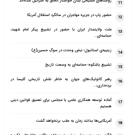
روستاهای مسیحی لبنان خواستار الحاق به اسرائیل شده‌اند
هدف از چشم‌انداز ۲۰۳۰ کاهش وابستگی
11
عربستان سعودی به نفت است، اما
حضور پاپ در جزیره مهاجران در سالگرد استقلال آمریکا
12
ضررهای ناشی از ادامه همه‌گیری کرونا
فشار بر اقتصاد عربستان را افزایش
ملت ولایتمدار ایران با حضور در تشییع پیکر امام شهید،
13
حماسه‌ای…
می‌دهد، به خصوص که از قبل هم تحت
تأثیر شوک‌های ناشی از سقوط قیمت نفت
زینبیه‌ی استانبول؛ نبضِ وحدت در سوگِ حسین(ع)
14
و شیوع همه‌گیری کرونا قرار گرفته است.
تشییع باشکوه؛ حماسه‌ای به وسعت تاریخ
15
عربستان سعودی امیدوار است که تا سال
۲۰۳۰ میزبان شش میلیون حاجی و ۳۰
رهبر کاتولیک‌های جهان به خاطر نقش تاریخی کلیسا در
16
برده‌داری،…
میلیون عمره‌گزار در سال باشد و پیش‌بینی
می‌شد که درآمد آن با تحقق اهداف
آماده توسعه همکاری علمی با مجلس برای تعمیق قوانین دینی
17
چشم‌انداز، بالغ بر ۵۰ میلیارد ریال سعودی
هستیم
باشد.
آمریکایی‌ها بدانند زمان به عقب برنخواهد گشت
18
لغو پذیرش زائران خارجی، عربستان