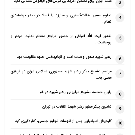
ملت ایران برای دشمن آمریکایی درس‌های فراموش‌نشدنی دارد
3
آیین‌های حج در گذشته به دلیل بروز
تداوم مسیر عدالت‌گستری و مبارزه با فساد در صدر برنامه‌های
4
بیماری نزدیک به ۴۰ بار لغو شده است که
نظام…
آخرین بار آن مربوط به سال ۱۸۳۱ و به دلیل
تقدیر آیت الله اعرافی از حضور مراجع معظم تقلید، مردم و
شیوع همه‌گیری بود؛ اما هرگز در دوران
5
روحانیت…
حکومت معاصر عربستان یعنی از سال
۱۹۳۲ تاکنون لغو نشده بود.
رهبر شهید محور وحدت امت و الهام‌بخش جبهه مقاومت بود
6
مراسم تشییع پیکر رهبر شهید جمهوری اسلامی ایران در کربلای
7
محدود شدن حج به شهروندان و افراد مقیم
معلی به…
عربستان، اجرای طرح اصلاحی محمد بن
پایان حماسه تشییع میلیونی رهبر شهید در قم
8
سلمان، ولی‌عهد این کشور در چارچوب
چشم‌انداز ۲۰۳۰ را نیز ضعیف می‌کند که
تشییع پیکر مطهر رهبر شهید انقلاب در تهران
9
شامل ارتقای سطح گردشگری دینی در این
کاردینال اسپانیایی پس از اتهامات تجاوز جنسی، کناره‌گیری کرد
کشور است و میلیاردها دلار درآمد دارد.
10