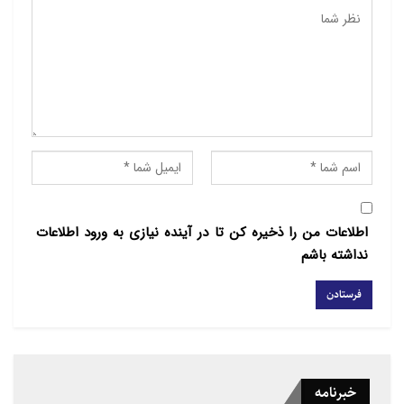
کرده بود و با توسعه منطقه گردشگری
دریای سرخ و سرمایه‌گذاری هنگفت در این
صنعت قصد داشت بخشی از وابستگی
اقتصادی خود را به درآمدهای نفتی کاهش
دهد اما گردشگری نیز از صنایعی بود که در
این کشور بر اثر بحران جهانی شیوع ویروس
کرونا آسیب بزرگی دید.
امسال اما برای دومین سال متوالی و به
اطلاعات من را ذخیره کن تا در آینده نیازی به ورود اطلاعات
دلیل شیوع کرونا مقامات عربستان تشرف
نداشته باشم
به حج را به شهروندان و افراد مقیم این
کشور آن هم به تعداد ۶۰ هزار نفر محدود
کردند.
خبرنامه