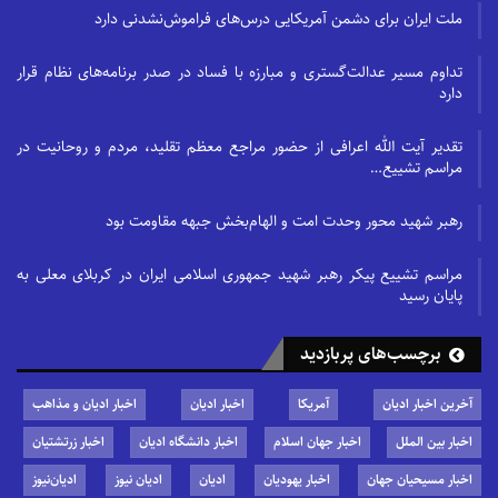
ملت ایران برای دشمن آمریکایی درس‌های فراموش‌نشدنی دارد
به اسکان اختصاص می‌یابد که خودش
شامل چندین بخش و سطوح مختلف است،
تداوم مسیر عدالت‌گستری و مبارزه با فساد در صدر برنامه‌های نظام قرار
در حالی که ۳۱ درصد به حمل و نقل
دارد
اختصاص دارد.
تقدیر آیت الله اعرافی از حضور مراجع معظم تقلید، مردم و روحانیت در
مراسم تشییع…
رهبر شهید محور وحدت امت و الهام‌بخش جبهه مقاومت بود
مراسم تشییع پیکر رهبر شهید جمهوری اسلامی ایران در کربلای معلی به
پایان رسید
برچسب‌های پربازدید
آخرین اخبار ادیان
آمریکا
اخبار ادیان
اخبار ادیان و مذاهب
در مورد هدایا درصد هزینه‌های آن ۱۴ درصد
اخبار بین الملل
اخبار جهان اسلام
اخبار دانشگاه ادیان
اخبار زرتشتیان
از کل هزینه و پس از آن غذا با ۱۰ درصد
اخبار مسیحیان جهان
اخبار یهودیان
ادیان
ادیان نیوز
ادیان‌نیوز