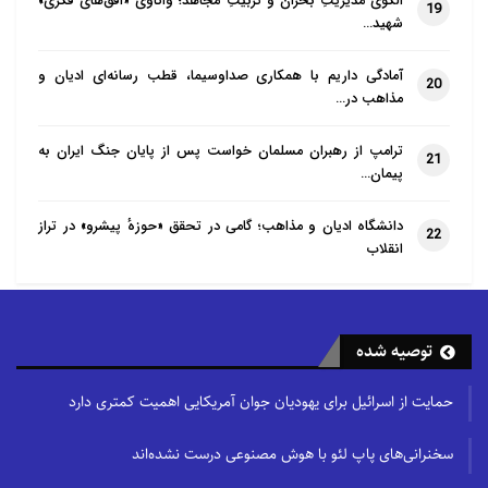
الگوی مدیریتِ بحران و تربیتِ مجاهد؛ واکاوی «افق‌های فکری»
19
سعودی را از درآمد هنگفتی محروم خواهد
شهید…
کرد؛ زیرا متوسط ​​هزینه یک زائر از داخل
آمادگی داریم با همکاری صداوسیما، قطب رسانه‌ای ادیان و
عربستان سعودی ۷۰۰۰ ریال سعودی (۱۸۶۶
20
مذاهب در…
دلار) است، در حالی که هزینه کل حج برای
هر زائر خارجی به طور متوسط بین ۴ تا ۵
ترامپ از رهبران مسلمان خواست پس از پایان جنگ ایران به
21
پیمان…
هزار دلار است.
عربستان سعودی با محدود کردن حج به
دانشگاه ادیان و مذاهب؛ گامی در تحقق «حوزهٔ پیشرو» در تراز
22
انقلاب
زائران داخل این کشور، درآمد حاصل از
صدور ویزا برای حجاج خارجی را که بین ۳۰۰
تا ۵۰۰ ریال سعودی (۸۰-۱۳۵ دلار) است، از
توصیه شده
دست می‌دهد.
حمایت از اسرائیل برای یهودیان جوان آمریکایی اهمیت کمتری دارد
مطالعه انجام شده توسط مرکز مشاوره‌های
اقتصادی و اداری موسوم به «السجینی»
سخنرانی‌های پاپ لئو با هوش مصنوعی درست نشده‌اند
نشان داد که ۴۰ درصد از هزینه‌های حجاج