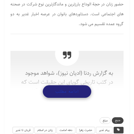
حضور زنان در حجة الوداع بارزترین و ماندگارترین نوع شرکت در صحنه‏
هاى اجتماعى است. دستاوردهای بانوان در عرصه اخبار غدیر به دو
گروه عمده تقسیم می شود.
به گزارش ردنا (ادیان نیوز)، شواهد موجود
در کتب تاریخی گویای این حقیقت است که
پیامبر اکرم (صلی الله علیه و آله) از آغاز
ادامه مطلب
رسالت با رویکرد عمده زنان به آیین
توحیدی روبرو شد. اولین پذیرنده اسلام
(خدیجه)، (1) اولین شهیده (سمیه) (2) و
منبع
مبلغ
بانوانی که از سابقین و مهاجران شمرده می
پیام غدیر
حضرت زهرا
دهه امامت
زنان در اسلام
قربان تا غدیر