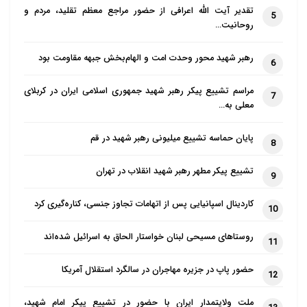
دارد که دختر بزرگوار پیامبر حدیث غدیر را
تقدیر آیت الله اعرافی از حضور مراجع معظم تقلید، مردم و
5
روحانیت…
چنین بیان فرمود:
رهبر شهید محور وحدت امت و الهام‌بخش جبهه مقاومت بود
قال رسول الله(صلی الله علیه و آله): «من
6
کنت ولیه فعلی ولیه و من کنت امامه فعلی
مراسم تشییع پیکر رهبر شهید جمهوری اسلامی ایران در کربلای
7
امامه.» (7)
معلی به…
رسول خدا(صلی الله علیه و آله) فرمود: هر
پایان حماسه تشییع میلیونی رهبر شهید در قم
8
که من سرپرست اویم علی سرپرست اوست
تشییع پیکر مطهر رهبر شهید انقلاب در تهران
و هر که من امام او هستم علی امام اوست.
9
احتجاجی از فاطمه زهرا به وسیله چند تن از
کاردینال اسپانیایی پس از اتهامات تجاوز جنسی، کناره‌گیری کرد
10
زنان به این صورت روایت شده است:
روستاهای مسیحی لبنان خواستار الحاق به اسرائیل شده‌اند
11
قالت: انسیتم قول رسول الله(صلی الله
علیه و آله) یوم غدیر خم، من کنت مولاه
حضور پاپ در جزیره مهاجران در سالگرد استقلال آمریکا
12
فعلی مولاه و قوله: انت منی بمنزلة هارون
ملت ولایتمدار ایران با حضور در تشییع پیکر امام شهید،