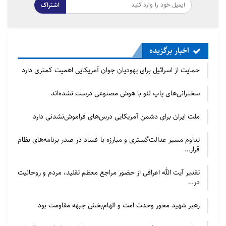
اشتراک
پرداخت.
نگاهی به سخنان آن بزرگوار جایگاه وی در
عرصه اخبار غدیر را آشکار می سازد:
اخبار برگزیده
گروهی از انصار، برای توجیه خطای خویش،
حمایت از اسرائیل برای یهودیان جوان آمریکایی اهمیت کمتری دارد
به ایشان گفتند: اگر مطالب شما را قبل از
سخنرانی‌های پاپ لئو با هوش مصنوعی درست نشده‌اند
بیعت با دیگران می شنیدیم با غیر علی
بیعت نمی کردیم. حضرت فرمود:
ملت ایران برای دشمن آمریکایی درس‌های فراموش‌نشدنی دارد
آیا پدرم در روز غدیر برای کسی جای عذر
تداوم مسیر عدالت‌گستری و مبارزه با فساد در صدر برنامه‌های نظام
قرار…
باقی گذاشت؟ (5) و نیز در جواب محمود بن
لبید که پرسیده بود: آیا از سخنان پیامبر
تقدیر آیت الله اعرافی از حضور مراجع معظم تقلید، مردم و روحانیت
در…
دلیلی بر امامت علی دارید؟
رهبر شهید محور وحدت امت و الهام‌بخش جبهه مقاومت بود
فرمود: شگفتا، آیا روز غدیر را فراموش
کردید؟!