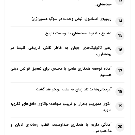
13
من موسی علیهما السلام. (8)
حماسه‌ای…
آیا سخن رسول خدا(صلی الله علیه و آله) در
زینبیه‌ی استانبول؛ نبضِ وحدت در سوگِ حسین(ع)
14
روز غدیر خم را فراموش کرده اید، که
تشییع باشکوه؛ حماسه‌ای به وسعت تاریخ
فرمود: هر که من مولای او هستم علی
15
مولای اوست و آیا سخنش را فراموش کرده
رهبر کاتولیک‌های جهان به خاطر نقش تاریخی کلیسا در
16
اید که فرمود: تو نسبت به من مانند هارون
برده‌داری،…
نسبت به موسی هستی. حضرت فاطمه
آماده توسعه همکاری علمی با مجلس برای تعمیق قوانین دینی
زهرا(س) عمر خویش را در راه اثبات ولایت
17
هستیم
امیرمؤمنان به انصار و مهاجرین صرف نمود
و سرانجام نیز در همین راه به شهادت رسید
آمریکایی‌ها بدانند زمان به عقب برنخواهد گشت
18
و سیده شهیدان ولایت نام گرفت.
الگوی مدیریتِ بحران و تربیتِ مجاهد؛ واکاوی «افق‌های فکری»
19
شهید…
2. ام سلمه
حضور زنان پیامبر، از جمله ام سلمه (9) در
آمادگی داریم با همکاری صداوسیما، قطب رسانه‌ای ادیان و
20
مراسم غدیر، در کتب مختلف مورد تاکید
مذاهب در…