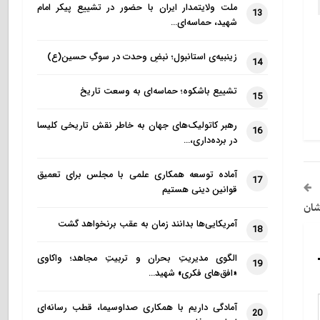
ملت ولایتمدار ایران با حضور در تشییع پیکر امام
13
شهید، حماسه‌ای…
زینبیه‌ی استانبول؛ نبضِ وحدت در سوگِ حسین(ع)
14
تشییع باشکوه؛ حماسه‌ای به وسعت تاریخ
15
رهبر کاتولیک‌های جهان به خاطر نقش تاریخی کلیسا
16
در برده‌داری،…
آماده توسعه همکاری علمی با مجلس برای تعمیق
17
قوانین دینی هستیم
شان
آمریکایی‌ها بدانند زمان به عقب برنخواهد گشت
18
الگوی مدیریتِ بحران و تربیتِ مجاهد؛ واکاوی
19
«افق‌های فکری» شهید…
آمادگی داریم با همکاری صداوسیما، قطب رسانه‌ای
20