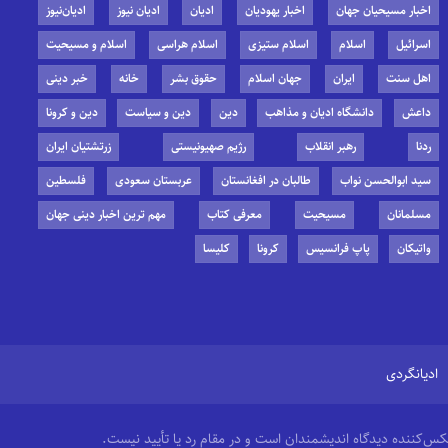
اخبار مسیحیان جهان
اخبار یهودیان
ادیان
ادیان نیوز
ادیان‌نیوز
اسرائیل
اسلام
اسلام ستیزی
اسلام هراسی
اسلام و مسیحیت
اهل سنت
ایران
جهان اسلام
حقوق بشر
خانه
خبر دینی
داعش
دانشگاه ادیان و مذاهب
دین
دین و سیاست
دین و کرونا
ردنا
رهبر انقلاب
رژیم صهیونیستی
زرتشتیان ایران
سید ابوالحسن نواب
طالبان در افغانستان
عربستان سعودی
فلسطین
مسلمانان
مسیحیت
معرفی کتاب
مهم ترین اخبار دینی جهان
واتیکان
پاپ فرانسیس
کرونا
کلیسا
ادیانگردی
منعکس‌کننده دیدگاه اندیشمندان است و در مقام رد یا تأیید نیست.