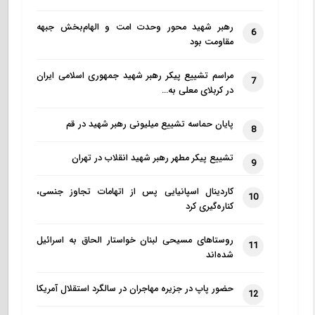
رهبر شهید محور وحدت امت و الهام‌بخش جبهه
6
مقاومت بود
مراسم تشییع پیکر رهبر شهید جمهوری اسلامی ایران
7
در کربلای معلی به…
پایان حماسه تشییع میلیونی رهبر شهید در قم
8
تشییع پیکر مطهر رهبر شهید انقلاب در تهران
9
کاردینال اسپانیایی پس از اتهامات تجاوز جنسی،
10
کناره‌گیری کرد
روستاهای مسیحی لبنان خواستار الحاق به اسرائیل
11
شده‌اند
حضور پاپ در جزیره مهاجران در سالگرد استقلال آمریکا
12