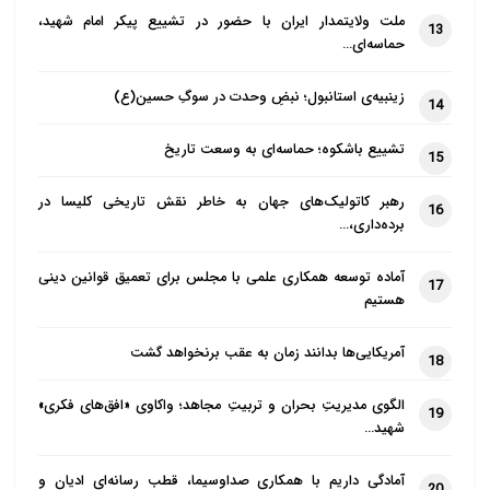
ملت ولایتمدار ایران با حضور در تشییع پیکر امام شهید،
13
حماسه‌ای…
زینبیه‌ی استانبول؛ نبضِ وحدت در سوگِ حسین(ع)
14
تشییع باشکوه؛ حماسه‌ای به وسعت تاریخ
15
رهبر کاتولیک‌های جهان به خاطر نقش تاریخی کلیسا در
16
برده‌داری،…
آماده توسعه همکاری علمی با مجلس برای تعمیق قوانین دینی
17
هستیم
آمریکایی‌ها بدانند زمان به عقب برنخواهد گشت
18
الگوی مدیریتِ بحران و تربیتِ مجاهد؛ واکاوی «افق‌های فکری»
19
شهید…
آمادگی داریم با همکاری صداوسیما، قطب رسانه‌ای ادیان و
20