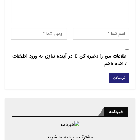
عمری را در خدمت به والد ماجد سپری کرد
و در دامان خویش، فقیهی چون شما را
پروراند، با محمد و آل محمد محشور گرداند
و به جناب‌عالی و همه بازماندگان آن فقیده
سعیده، صبر و اجر عنایت فرماید.
سید ابوالحسن نواب
اطلاعات من را ذخیره کن تا در آینده نیازی به ورود اطلاعات
رئیس دانشگاه ادیان و مذاهب
نداشته باشم
خبرنامه
مشترک خبرنامه ما شوید