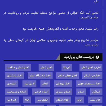
دارد
تقدیر آیت الله اعرافی از حضور مراجع معظم تقلید، مردم و روحانیت در
مراسم تشییع…
رهبر شهید محور وحدت امت و الهام‌بخش جبهه مقاومت بود
مراسم تشییع پیکر رهبر شهید جمهوری اسلامی ایران در کربلای معلی به
پایان رسید
برچسب‌های پربازدید
آخرین اخبار ادیان
آمریکا
اخبار ادیان
اخبار ادیان و مذاهب
اخبار بین الملل
اخبار جهان اسلام
اخبار دانشگاه ادیان
اخبار زرتشتیان
اخبار مسیحیان جهان
اخبار یهودیان
ادیان
ادیان نیوز
ادیان‌نیوز
اسرائیل
اسلام
اسلام ستیزی
اسلام هراسی
اسلام و مسیحیت
اهل سنت
ایران
جهان اسلام
حقوق بشر
خانه
خبر دینی