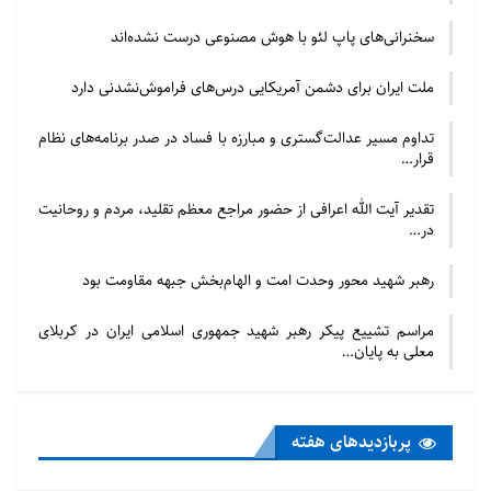
امام هم خودشان در فرمایشی گفتند که من
سخنرانی‌های پاپ لئو با هوش مصنوعی درست نشده‌اند
به خاطر یاری اسلام از حق خلافت خود
گذشتم و به ظاهر خلفا را به رسمیت
ملت ایران برای دشمن آمریکایی درس‌های فراموش‌نشدنی دارد
شناخت و مردم به جهاد با مرتدان و
تداوم مسیر عدالت‌گستری و مبارزه با فساد در صدر برنامه‌های نظام
شورشیان بلاد اسلامی رفتند.
قرار…
امامت؛ ثمره غدیر
تقدیر آیت الله اعرافی از حضور مراجع معظم تقلید، مردم و روحانیت
در…
محرمی گفت: این طور نبود که حضرت هیچ
رهبر شهید محور وحدت امت و الهام‌بخش جبهه مقاومت بود
نیرو و آدمی نداشته باشد و نتواند با غاصبان
مقابله کند؛ امام می‌توانست رقبا را سر جای
مراسم تشییع پیکر رهبر شهید جمهوری اسلامی ایران در کربلای
خود بنشاند ولی برای مصلحت اسلام این
معلی به پایان…
کار را نکرد؛ ابوسفیان به امام(ع) پیشنهاد
داد که وارد میدان شوند و من حمایت
پربازدید‌های هفته
می‌کنم ولی حضرت قبول نکرد؛ حضرت
می‌توانستند این کار را بکنند ولی درگیری