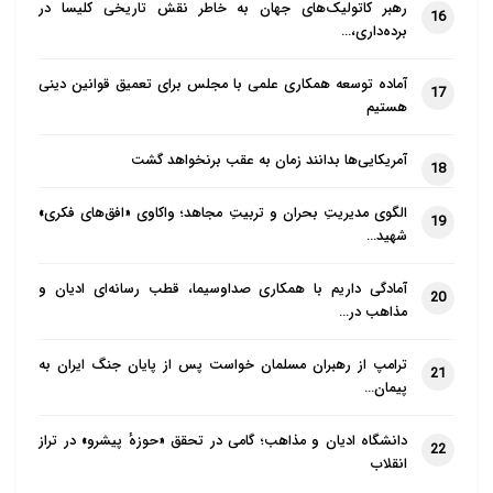
رهبر کاتولیک‌های جهان به خاطر نقش تاریخی کلیسا در
16
محاجه کرد که انتصاب علی(ع) امر الهی
برده‌داری،…
است یا انتخاب خود شما و پیامبر(ص)
آماده توسعه همکاری علمی با مجلس برای تعمیق قوانین دینی
فرمودند انتخاب الهی است و این فرد
17
هستیم
درخواست عذاب کرد و سنگی بر سر او خورد
و مرد. البته این روایت ذیل آیه اول سوره
آمریکایی‌ها بدانند زمان به عقب برنخواهد گشت
18
معارج نقل شده است؛ بنابراین منافقان هیچ
الگوی مدیریتِ بحران و تربیتِ مجاهد؛ واکاوی «افق‌های فکری»
19
وقت حاضر نبوده و نیستند حق را بپذیرند و
شهید…
همان اقلیت هم سقیفه بنی‌ساعده را برپا
کردند.
آمادگی داریم با همکاری صداوسیما، قطب رسانه‌ای ادیان و
20
مذاهب در…
سقیفه حاصل نفاق بود
ترامپ از رهبران مسلمان خواست پس از پایان جنگ ایران به
21
پیمان…
محرمی اظهار کرد: سقیفه هم حاصل
منافقان مکه و مدینه بود؛ برخی در روز فتح
دانشگاه ادیان و مذاهب؛ گامی در تحقق «حوزهٔ پیشرو» در تراز
22
مکه به ظاهر مسلمان شده بودند و برخی
انقلاب