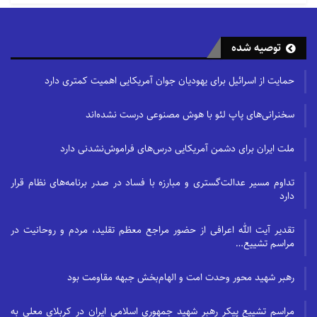
قبایل بدوی عرب هم با نیات مادی و مالی
مسلمان شده بودند؛ قرآن کریم در سوره
حجرات فرموده است که اعراب می‌گویند ما
توصیه شده
ایمان آوردیم ولی خدا فرمود به اینها بگو که
حمایت از اسرائیل برای یهودیان جوان آمریکایی اهمیت کمتری دارد
شما اسلام آورده‌اید و نه ایمان و ایمان در
قلب آنها رسوخ نداشت. مثلا حسان بن
سخنرانی‌های پاپ لئو با هوش مصنوعی درست نشده‌اند
ثابت از کسانی بود که در سقیفه از امام
ملت ایران برای دشمن آمریکایی درس‌های فراموش‌نشدنی دارد
علی(ع) دفاع کرده و شعر گفته و ایشان را
وصی پیامبر(ص) و عالم امت می‌داند ولی در
تداوم مسیر عدالت‌گستری و مبارزه با فساد در صدر برنامه‌های نظام قرار
دوره حکومت امام در برابر ایشان ایستاد و
دارد
عثمانی شد و طلحه و زبیر هم در جمل
تقدیر آیت الله اعرافی از حضور مراجع معظم تقلید، مردم و روحانیت در
مقابل امام قرار گرفتند. نکته قابل ذکر این
مراسم تشییع…
است که افراد زیادی اعتقاد داشتند که حق
رهبر شهید محور وحدت امت و الهام‌بخش جبهه مقاومت بود
با امام علی(ع) است ولی حاضر به
جانفشانی و حمایت و دفاع از او
مراسم تشییع پیکر رهبر شهید جمهوری اسلامی ایران در کربلای معلی به