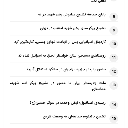
معلی به…
دیگری هم قابل اشاره است و آن اینکه در
حدیث غدیر کسی به عنوان مولا و امام
پایان حماسه تشییع میلیونی رهبر شهید در قم
8
معرفی شده که شخصیتی الهی دارد و
تشییع پیکر مطهر رهبر شهید انقلاب در تهران
9
همین بعد الهی سبب اتحاد جامعه اسلامی
است؛ مردم دیده بودند علی(ع) کسی است
کاردینال اسپانیایی پس از اتهامات تجاوز جنسی، کناره‌گیری کرد
10
که خانه کعبه در تولد وی شکافته و کرامات
روستاهای مسیحی لبنان خواستار الحاق به اسرائیل شده‌اند
متعدد دیگری از او برای مردم ثابت شده
11
بود.وی افزود: البته جریان نفاق، خود
حضور پاپ در جزیره مهاجران در سالگرد استقلال آمریکا
12
پیامبر(ص) را هم قبول نداشتند نه اینکه
پیامبر(ص) را می‌خواستند و امام را قبول
ملت ولایتمدار ایران با حضور در تشییع پیکر امام شهید،
13
حماسه‌ای…
نکردند؛ چندبار اقدام به قتل پیامبر(ص)
کردند ولی موفق نشدند و در نهایت هم
زینبیه‌ی استانبول؛ نبضِ وحدت در سوگِ حسین(ع)
14
همین جمع با امامت و خلافت امام علی(ع)
تشییع باشکوه؛ حماسه‌ای به وسعت تاریخ
مخالفت کردند. نقل است یکی از همین
15
منافقان نزد پیامبر(ص) آمد و با ایشان