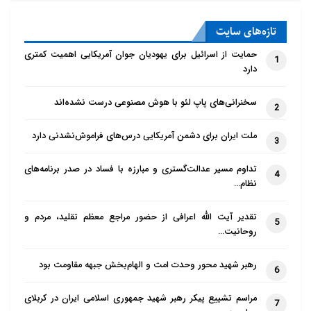
داخلی ایجاد و جامعه اسلامی در برابر
تازه‌‌های سایت
دشمنان خارجی تضعیف می‌شد و از بین
می‌رفت و از طرفی اگر ابوسفیان قدرت
حمایت از اسرائیل برای یهودیان جوان آمریکایی اهمیت کمتری
1
دارد
می‌گرفت، اثری از اسلام باقی نمی‌گذاشت و
با امام(ع) هم مبارزه می‌کرد.عضو هیئت
سخنرانی‌های پاپ لئو با هوش مصنوعی درست نشده‌اند
2
علمی پژوهشگاه فرهنگ و اندیشه اسلامی
ملت ایران برای دشمن آمریکایی درس‌های فراموش‌نشدنی دارد
تصریح کرد: امام در شرایطی که جوانی ۳۳
3
و ۳۴ ساله بودند با مشی درست اسلام را
تداوم مسیر عدالت‌گستری و مبارزه با فساد در صدر برنامه‌های
4
حفظ کرد و اجازه ندادند امت اسلامی متفرق
نظام…
و اسلام متزلزل شود. بنابراین امامت به
تقدیر آیت الله اعرافی از حضور مراجع معظم تقلید، مردم و
عنوان ثمره غدیر عامل اتحاد مسلمین بوده
5
روحانیت…
و امروز هم باید باشد. البته پیکره امت
اسلامی با عدم مبارزه امام(ع) با غاصبان، به
رهبر شهید محور وحدت امت و الهام‌بخش جبهه مقاومت بود
6
بیماری مبتلا شد ولی حیات اسلام و امت
مراسم تشییع پیکر رهبر شهید جمهوری اسلامی ایران در کربلای
7
اسلامی قطع نشد. در مسئله غدیر جهت