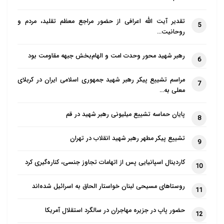
براساس این گزارش، فرانسه کشوری در
تقدیر آیت الله اعرافی از حضور مراجع معظم تقلید، مردم و
5
غرب است و بزرگ‌ترین کشور اروپای غربی و
روحانیت…
اتحادیه اروپا و سومین کشور بزرگ در قاره
رهبر شهید محور وحدت امت و الهام‌بخش جبهه مقاومت بود
6
اروپا به شمار می آید. حضور مسلمانان در
کشور فرانسه به قرن هشتم میلادی بازمی
مراسم تشییع پیکر رهبر شهید جمهوری اسلامی ایران در کربلای
7
معلی به…
گردد. موج بزرگ مهاجرت پس از جنگ
جهانی اول و دوم از کشور مراکش انجام
پایان حماسه تشییع میلیونی رهبر شهید در قم
8
شد، به طوری که می توان گفت که مسجد
بزرگ پاریس در سال 1926 میلادی به دلیل
تشییع پیکر مطهر رهبر شهید انقلاب در تهران
9
جانفشانی های مسلمانان در جنگ جهان
کاردینال اسپانیایی پس از اتهامات تجاوز جنسی، کناره‌گیری کرد
اول ساخته شد.
10
روستاهای مسیحی لبنان خواستار الحاق به اسرائیل شده‌اند
حضور مسلمانان مراکشی در فرانسه زمینه
11
را برای گرایش های
تصوف
و عرفان و مکتب
حضور پاپ در جزیره مهاجران در سالگرد استقلال آمریکا
12
اهل بیت(ع) فراهم کرد. علت این مسئله به