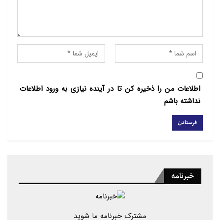
فرهنگی و ایجاد فضایی برای تعاملات مفید
و سازنده بین مسلمانان است.
فعالیت مسلمانان نشان از تمایل آنها در
ایجاد روابط حمایتی برای ارتباط با محیط
های مختلف فرانسوی و اسلامی است، به
اطلاعات من را ذخیره کن تا در آینده نیازی به ورود اطلاعات
همین دلیل دوره های آموزشی سالیانه
نداشته باشم
تخصصی را درباره فرهنگ معاصر و اعتقاد
اسلامی را به دو زبان عربی و فرانسوی و
ترجمه کتاب های آموزشی و تربیتی برای
کودکان و جوانان برگزار می کند.
خبرنامه
در پاریس درسایه گسترش
انجمن اسلامی الغدیر
تصویر مغرضانه ای از اسلام برای امید،
صلح و تسامح و تصحیح چهره دین اسلام در
مشترک خبرنامه ما شوید