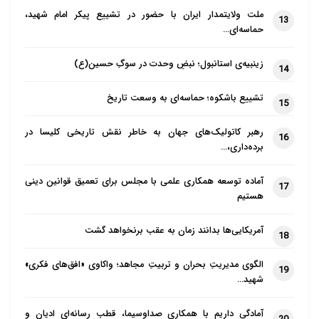
حضور فاطمیان در مراکش برمی گردد. به
ملت ولایتمدار ایران با حضور در تشییع پیکر امام شهید،
13
حماسه‌ای…
همین دلیل این گرایش ها با مهاجرت
مسلمانان مراکشی به کشور دیگر منتقل
زینبیه‌ی استانبول؛ نبضِ وحدت در سوگِ حسین(ع)
14
شد.
تشییع باشکوه؛ حماسه‌ای به وسعت تاریخ
15
در دهه های اخیر مهاجرت مسلمانان به
رهبر کاتولیک‌های جهان به خاطر نقش تاریخی کلیسا در
ویژه شیعیان از کشورهای ایران، لبنان،
16
برده‌داری،…
عراق،پاکستان و افغانستان و کشورهای
دیگر به فرانسه افزایش یافت. این مهاجرت
آماده توسعه همکاری علمی با مجلس برای تعمیق قوانین دینی
17
هستیم
ها باعث شد تا شماری از فرانسوی ها به
اسلام به ویژه مذهب شیعه لبیک بگویند.
آمریکایی‌ها بدانند زمان به عقب برنخواهد گشت
18
براساس آمارغیررسمی سه تا هفت میلیون
الگوی مدیریتِ بحران و تربیتِ مجاهد؛ واکاوی «افق‌های فکری»
19
مسلمان در فرانسه زندگی می کنند. به
شهید…
گزارش انجمن دین و زندگی اجتماعی
آمادگی داریم با همکاری صداوسیما، قطب رسانه‌ای ادیان و