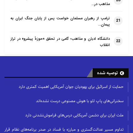
موسسه PEW » » جمعیت شیعیان 71
20
مذاهب در…
هزار تا 106 هزار نفر برآورد شده است.
ترامپ از رهبران مسلمان خواست پس از پایان جنگ ایران به
21
پیمان…
دانشگاه ادیان و مذاهب؛ گامی در تحقق «حوزهٔ پیشرو» در تراز
22
انقلاب
توصیه شده
حمایت از اسرائیل برای یهودیان جوان آمریکایی اهمیت کمتری دارد
سخنرانی‌های پاپ لئو با هوش مصنوعی درست نشده‌اند
ملت ایران برای دشمن آمریکایی درس‌های فراموش‌نشدنی دارد
تداوم مسیر عدالت‌گستری و مبارزه با فساد در صدر برنامه‌های نظام قرار