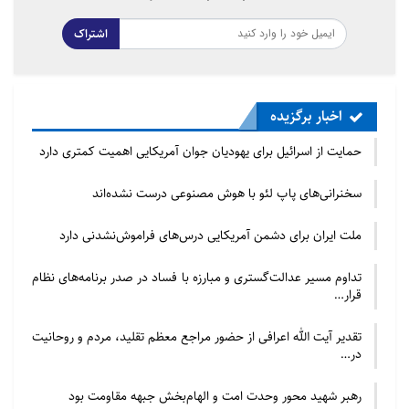
میان غیرمسلمانان فعالیت می کند. طرح
این ارزش ها با اجرای فعالیت های مختلف
اشتراک
در ماه مبارک رمضان، ماه محرم، برپایی
دعای کمیل پنجشنبه و جشن های مختلف
های اسلامی انجام می شود.
اخبار برگزیده
حمایت از اسرائیل برای یهودیان جوان آمریکایی اهمیت کمتری دارد
هرساله این انجمن سفرهای معنوی همچون
سفر به مکه مکرمه برای حج، ایران و عراق
سخنرانی‌های پاپ لئو با هوش مصنوعی درست نشده‌اند
برای زیارت اماکن مقدس و سفرهای دیگر
ملت ایران برای دشمن آمریکایی درس‌های فراموش‌نشدنی دارد
به سراسر جهان با هدف فرهنگی و مذهبی
به راه می اندازد.
تداوم مسیر عدالت‌گستری و مبارزه با فساد در صدر برنامه‌های نظام
قرار…
برای نشان دادن آغوش باز
انجمن اسلامی الغدیر
اسلام پروژه ها و فعالیت هایی را با همکاری
تقدیر آیت الله اعرافی از حضور مراجع معظم تقلید، مردم و روحانیت
در…
انجمن های اسلامی در فرانسه و خارج از
این کشور برگزار می کند.
رهبر شهید محور وحدت امت و الهام‌بخش جبهه مقاومت بود