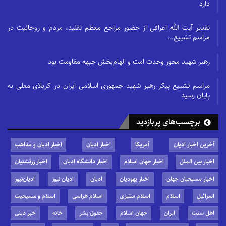
دارد
تقدیر آیت الله اعرافی از حضور مراجع معظم تقلید، مردم و روحانیت در
مراسم تشییع…
رهبر شهید محور وحدت امت و الهام‌بخش جبهه مقاومت بود
مراسم تشییع پیکر رهبر شهید جمهوری اسلامی ایران در کربلای معلی به
پایان رسید
برچسب‌های پربازدید
آخرین اخبار ادیان
آمریکا
اخبار ادیان
اخبار ادیان و مذاهب
اخبار بین الملل
اخبار جهان اسلام
اخبار دانشگاه ادیان
اخبار زرتشتیان
اخبار مسیحیان جهان
اخبار یهودیان
ادیان
ادیان نیوز
ادیان‌نیوز
اسرائیل
اسلام
اسلام ستیزی
اسلام هراسی
اسلام و مسیحیت
اهل سنت
ایران
جهان اسلام
حقوق بشر
خانه
خبر دینی