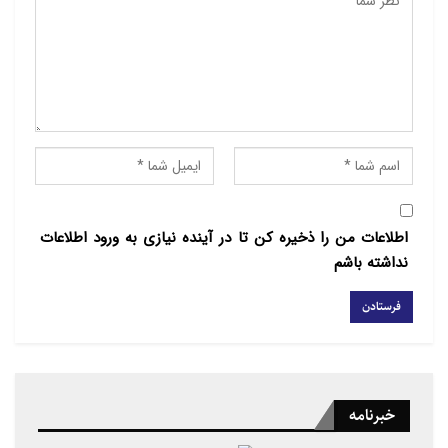
توسعه انسانی و صرف هزینه های سرسام
آور در طول دو دهه اخیر و با وجود سنگینی
بار بازسازی بر دوش مردم ، این سرزمین
همچنان با رنج های عمیق و کاستی های
فراوان روبرو است. علیرغم تمامی کاستی
های داخلی و خارجی پس از گذر از حاکمیت
سیاه طالبان ، بارقه های امید فراوانی برای
زنان افغانستان به وجود آمد، بارقه هایی که
اطلاعات من را ذخیره کن تا در آینده نیازی به ورود اطلاعات
با وجود سخت کوشی و همت والای زنان آن
نداشته باشم
به ارزش های ماندگاری تبدیل شد، ارزش
هایی که حتی برای زنان منطقه نیز نوید
بخش ضرورت بر تغییراتی است که می
توان با اهتمام و پایداری بدان دست یافت.
زنان مصمم و شجاع افغانستان با درک
خبرنامه
تجربیات زیسته ناگوار و البته گران سنگ