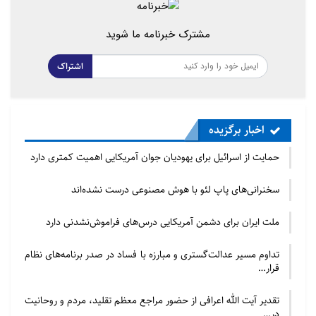
خود در طول حاکمیت طالبان که مملو از
مشترک خبرنامه ما شوید
خشونت های جنسیتی، تحقیرهای فردی و
اجتماعی و تبعیض های غیر قابل جبران
اشتراک
برای دسترسی به حقوق اولیه و طبیعی آنان
بوده است، فرصتی یافتند تا برای از میان
برداشتن نابرابری ها و بی عدالتی ها وارد
اخبار برگزیده
میدان شوند و با وجود تمام موانع عدیده و
حمایت از اسرائیل برای یهودیان جوان آمریکایی اهمیت کمتری دارد
عمیق اجتماعی ، سنتی ، سیاسی و فرهنگی
به دستاوردهای مهمی دست یابند که هر
سخنرانی‌های پاپ لئو با هوش مصنوعی درست نشده‌اند
کدام برای آیندگان این سرزمین مصداقی از
ملت ایران برای دشمن آمریکایی درس‌های فراموش‌نشدنی دارد
فداکاری و همت برای تغییرات بنیادین و
سازنده بوده است.
تداوم مسیر عدالت‌گستری و مبارزه با فساد در صدر برنامه‌های نظام
قرار…
ناباورانه اینکه این روزها باز هم صدای
تقدیر آیت الله اعرافی از حضور مراجع معظم تقلید، مردم و روحانیت
جنگ، خشونت و بازگشت دوباره تعصب ،
در…