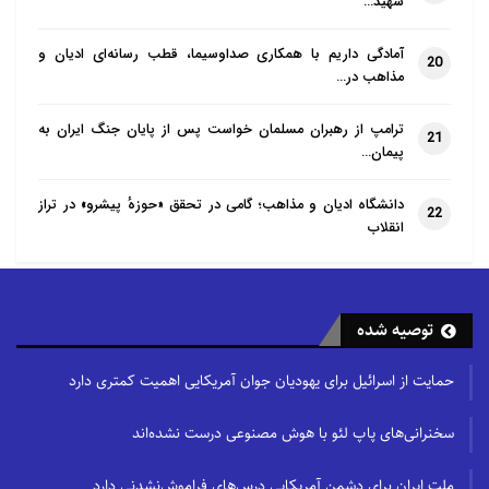
شهید…
دیپلماسی و تعاملات سیاسی دوجانبه و چند
آمادگی داریم با همکاری صداوسیما، قطب رسانه‌ای ادیان و
جانبه ،در مسیر حفظ و تقویت دولت ملی
20
مذاهب در…
در این کشور که بر پایه مشارکت عامه مردم
در دو دهه اخیر به پا شده و جلوگیری از
ترامپ از رهبران مسلمان خواست پس از پایان جنگ ایران به
21
پیمان…
حاکمیت و تسلط طالبان به طور جدی اقدام
نماید .
دانشگاه ادیان و مذاهب؛ گامی در تحقق «حوزهٔ پیشرو» در تراز
22
انقلاب
ما زنان ایرانی از روند یک سویه ای که در
برخی رسانه های داخلی در بزرگنمایی
طالبان و تطهیر این جرثومه خشونت های
توصیه شده
متعصبانه و اقدامات غیر انسانی اتخاذ شده
که یک نمونه آن کشتار دیپلمات های
حمایت از اسرائیل برای یهودیان جوان آمریکایی اهمیت کمتری دارد
ایرانی در مزار شریف در کنار کشتارهای
سخنرانی‌های پاپ لئو با هوش مصنوعی درست نشده‌اند
متعصبانه مردم محلی و اجرای حدود
خودخوانده بر سر زنان و دختران مسلمان
ملت ایران برای دشمن آمریکایی درس‌های فراموش‌نشدنی دارد