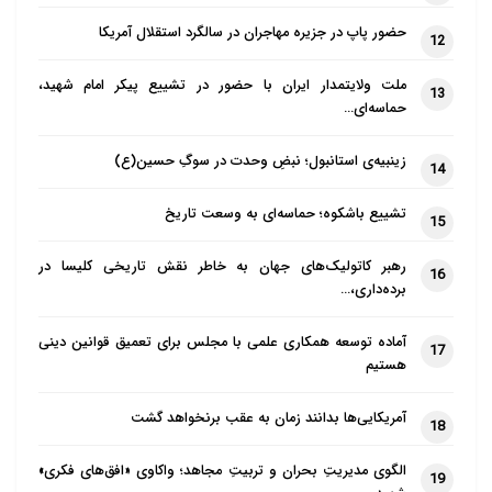
مذهب ، انتظار داریم تا نسبت به این غده
حضور پاپ در جزیره مهاجران در سالگرد استقلال آمریکا
12
سرطانی در جهان اسلام ، اعلام موضع
ملت ولایتمدار ایران با حضور در تشییع پیکر امام شهید،
نمایند.
13
حماسه‌ای…
ما زنان ایرانی از جامعه جهانی به ویژه
زینبیه‌ی استانبول؛ نبضِ وحدت در سوگِ حسین(ع)
14
سازمان ملل متحد انتظار داریم تا با بهره
گیری از ابزارهای لازم و موثر از نظام
تشییع باشکوه؛ حماسه‌ای به وسعت تاریخ
15
جمهوریت در افغانستان حمایت عملی
رهبر کاتولیک‌های جهان به خاطر نقش تاریخی کلیسا در
نموده و با تنها نگذاشتن مردم افغانستان ،
16
برده‌داری،…
از تسلط دوباره طالبان که کارنامه ننگین
حاکمیتش بر مردم این کشور هنوز از خاطره
آماده توسعه همکاری علمی با مجلس برای تعمیق قوانین دینی
17
هستیم
ها نرفته است، جلوگیری نمایند.
آمریکایی‌ها بدانند زمان به عقب برنخواهد گشت
ما زنان ایرانی از سیاستگذاران و دولتمردان
18
جمهوری اسلامی انتظار داریم تا با بهره
الگوی مدیریتِ بحران و تربیتِ مجاهد؛ واکاوی «افق‌های فکری»
19
گیری از تمامی ظرفیت های موثر در