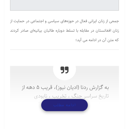
جمعی از زنان ایرانی فعال در حوزه‌های سیاسی و اجتماعی در حمایت از
زنان افغانستان در مقابله با تسلط دوباره طالبان بیانیه‌ای صادر کردند
که متن آن در ادامه می آید؛
به گزارش ردنا (ادیان نیوز)، قریب ۵ دهه از
تاریخ سراسر جنگ ، تخریب ، نابودی
،شهادت ، شکنجه ،خشونت ، آوارگی و
ادامه مطلب
مهاجرت های بی پایان در افغانستان می
گذرد. ۵ دهه ای که مملو از فراز و نشیب