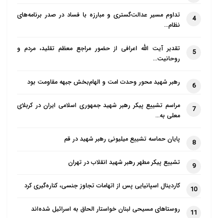
ما زنان ایرانی در همبستگی با مردم و
زنان
تداوم مسیر عدالت‌گستری و مبارزه با فساد در صدر برنامه‌های
4
نظام…
افغانستان
با حساسیت و نگرانی ،سرنوشت
شومی که برای مردم این سرزمین و به ویژه
تقدیر آیت الله اعرافی از حضور مراجع معظم تقلید، مردم و
5
زنان و دخترانش رقم زده شده است را دنبال
روحانیت…
کرده و از هیچ تلاشی برای رسانیدن
رهبر شهید محور وحدت امت و الهام‌بخش جبهه مقاومت بود
6
صدایشان به سیاستگذاران منطقه ای و بین
المللی که فروافتادن ارزش های انسانی
مراسم تشییع پیکر رهبر شهید جمهوری اسلامی ایران در کربلای
7
معلی به…
ملتی را نظاره می کنند ، دریغ نخواهیم
نمود.
پایان حماسه تشییع میلیونی رهبر شهید در قم
8
ما زنان ایرانی نگران از حاکمیت دوباره
تشییع پیکر مطهر رهبر شهید انقلاب در تهران
9
طالبان بر مردم افغانستان و اجرای قرائت
های غیر دینی و ضد انسانی به نام اسلام
کاردینال اسپانیایی پس از اتهامات تجاوز جنسی، کناره‌گیری کرد
10
بخصوص بر زنان و دختران هستیم و از
روستاهای مسیحی لبنان خواستار الحاق به اسرائیل شده‌اند
علمای اندیشمند مسلمان با هر تفاوتی در
11