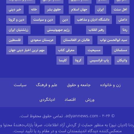
اهل سنت
ایران
جهان اسلام
حقوق بشر
خانه
خبر دینی
داعش
دانشگاه ادیان و مذاهب
دین
دین و سیاست
دین و کرونا
ردنا
رهبر انقلاب
رژیم صهیونیستی
زرتشتیان ایران
سید ابوالحسن نواب
طالبان در افغانستان
عربستان سعودی
فلسطین
مسلمانان
مسیحیت
معرفی کتاب
مهم ترین اخبار دینی جهان
واتیکان
پاپ فرانسیس
کرونا
کلیسا
زن و خانواده
جامعه و حقوق
علم و فرهنگ
سیاست
ورزش
اقتصاد
ادیانگردی
© 2026 - adyannews.com. تمامی حقوق محفوظ است.
ردنا (ادیان نیوز) به منظور حمایت از گردش آزاد اطلاعات، صرفاً بازتاب‌دهندهٔ محتوا و
منعکس‌کننده دیدگاه اندیشمندان است و در مقام رد یا تأیید نیست.