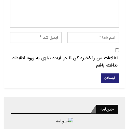
بخش اول این وبینار پیش روی شما است:
در ابتدای بحث بفرمایید که تحلیل فکری
جنبش‌های اسلامی معاصر چه ضرورتی
برای ما دارد؟
اکبری: از ابتکار ایرنا و حضور دکتر میرزایی
اطلاعات من را ذخیره کن تا در آینده نیازی به ورود اطلاعات
متشکرم. اوضاع فعلی منطقه و احیاء مجدد
نداشته باشم
طالبان در کنار ما و حتی داعش و دیگر
جنبش‌های معاصر اسلامی بهانه این بحث
بود. من درس جنبش‌های اسلامی معاصر را
در کارشناسی ارشد ارائه می دهم و خوب
است از نگاهی پژوهشی تحقیقی، به
خبرنامه
موضوع بپردازیم.
جنبش‌های فعال و در حال گسترش در