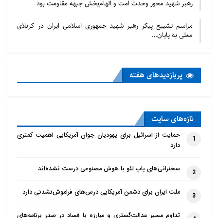
رهبر شهید محور وحدت امت و الهام‌بخش جبهه مقاومت بود
تحلیل‌های بنیادی اولویت می‌دهیم. مثلا در
مراسم تشییع پیکر رهبر شهید جمهوری اسلامی ایران در کربلای
بین الملل، روابط ما با کشورها نوعا یا
معلی به پایان…
امنیتی نظامی است، یا اقتصادی، سیاسی و
به روابط اجتماعی فرهنگی توجه نمی کنیم
در حالی که انقلاب ما فرهنگی بود، با
پربازدید‌های هفته
بنیان‌های فرهنگی شروع کردیم و مسوولان
هم روحانی یا دانشگاهی و بر بستر فرهنگ
بودند. امروز اما دچار سیاست‌زدگی،
تازه‌‌های سایت
اقتصادزدگی، امنیت‌زدگی و غربت فرهنگی
حمایت از اسرائیل برای یهودیان جوان آمریکایی اهمیت کمتری
1
هستیم. در حالی که روابط اقتصادی
دارد
سیاسی امنیتی ما باید پیوستی از روابط
سخنرانی‌های پاپ لئو با هوش مصنوعی درست نشده‌اند
2
فرهنگی باشد، اما در رویکرد سیاستمداران
و مسئولان ما روابط فرهنگی نه تنها اصل
ملت ایران برای دشمن آمریکایی درس‌های فراموش‌نشدنی دارد
3
نیست، بلکه قائل به پیوست فرهنگی هم
تداوم مسیر عدالت‌گستری و مبارزه با فساد در صدر برنامه‌های