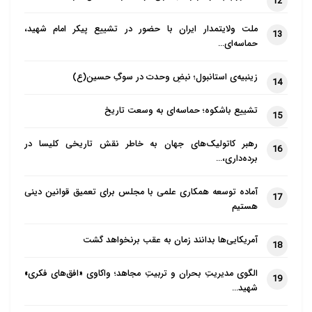
12
جنبش های اسلامی در جمهوری اسلامی
ملت ولایتمدار ایران با حضور در تشییع پیکر امام شهید،
13
ضرورت دارد. وضعیت نابسامان پارادایم
حماسه‌ای…
های حاکم بر جهان اقتضا می کند بازگشت
به دین داشته باشیم.
زینبیه‌ی استانبول؛ نبضِ وحدت در سوگِ حسین(ع)
14
امروز انسانیت با بن‌بست تمدنی روبرو است
تشییع باشکوه؛ حماسه‌ای به وسعت تاریخ
15
ابوالقاسم حاج حمد، متفکر برجسته
رهبر کاتولیک‌های جهان به خاطر نقش تاریخی کلیسا در
16
برده‌داری،…
سودانی از پدران جریان اسلامی سازی
دانش است که آن را باید یک جنبش علمی
آماده توسعه همکاری علمی با مجلس برای تعمیق قوانین دینی
17
اسلامی دانست. ایشان کتابی دارد به نام
هستیم
«منهجیة القرآن المعرفیة» و در مقدمه آن
آمریکایی‌ها بدانند زمان به عقب برنخواهد گشت
18
مدعی شده که امروز انسانیت با بن‌بست
تمدنی روبرو است. فضای فکری او
الگوی مدیریتِ بحران و تربیتِ مجاهد؛ واکاوی «افق‌های فکری»
19
اسلامگرایانه نیست. ما باید بین جنبش‌های
شهید…