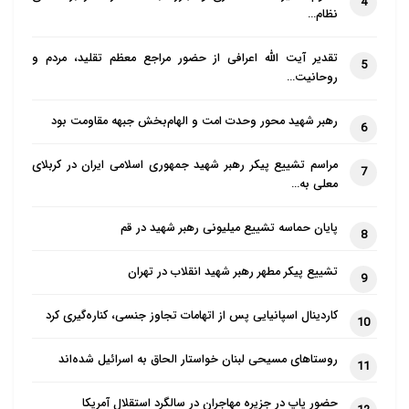
نیستیم.
4
نظام…
در نگاه به جنبش‌های اسلامی به دنبال
تقدیر آیت الله اعرافی از حضور مراجع معظم تقلید، مردم و
5
سطح گفتمان‌ها و اسطوره ها و
روحانیت…
استعاره‌هاییم که لایه های زیرین و باطنی
رهبر شهید محور وحدت امت و الهام‌بخش جبهه مقاومت بود
این جنبش‌ها هستند و عمدتا فکری،
6
فرهنگی و اندیشه‌ورزانه هستند. در این
مراسم تشییع پیکر رهبر شهید جمهوری اسلامی ایران در کربلای
7
بحث می خواهم بازگشتی به زیرساخت های
معلی به…
کلامی فلسفی روانشناختی جامعه شناختی
پایان حماسه تشییع میلیونی رهبر شهید در قم
این جنبش ها بکنیم تا ضرورت این نوع
8
نگاه را زنده کنیم.
تشییع پیکر مطهر رهبر شهید انقلاب در تهران
9
شما هم در مقدمه تعریفی از جنبش های
کاردینال اسپانیایی پس از اتهامات تجاوز جنسی، کناره‌گیری کرد
10
اسلامی معاصر ارائه کنید تا محدوده بحث
مشخص تر شود.
روستاهای مسیحی لبنان خواستار الحاق به اسرائیل شده‌اند
11
میرزایی: ورود عالمانه و فنی به موضوع
حضور پاپ در جزیره مهاجران در سالگرد استقلال آمریکا