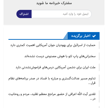
مشترک خبرنامه ما شوید
جهان اسلام اکثرا رویکردها و مبانی فکری،
کلامی و فلسفی دارند. اما خیلی اوقات ما
اشتراک
تنها آنها را جنبش‌های سیاسی و امنیتی
تلقی می کنیم و از لایه های روانشناختی،
جامعه شناختی و فلسفی کلامی آنها
اخبار برگزیده
غافلیم. بازبینی روش تحلیلی جنبش‌ها
حمایت از اسرائیل برای یهودیان جوان آمریکایی اهمیت کمتری دارد
ضرورت دارد. ما با جنبش‌هایی روبرو
سخنرانی‌های پاپ لئو با هوش مصنوعی درست نشده‌اند
هستیم که حامل اندیشه هایی هستند.
ملت ایران برای دشمن آمریکایی درس‌های فراموش‌نشدنی دارد
در جمهوری اسلامی هم لایه سیاست و
تداوم مسیر عدالت‌گستری و مبارزه با فساد در صدر برنامه‌های نظام
اقتصاد را بر لایه فرهنگ اولویت می‌دهیم
قرار…
ما در اوضاع کنونی در جمهوری اسلامی هم
تقدیر آیت الله اعرافی از حضور مراجع معظم تقلید، مردم و روحانیت
در…
لایه سیاست، امنیت و اقتصاد را در
تحلیل‌های بنیادی بر لایه های فرهنگی و