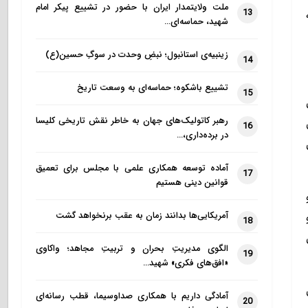
ملت ولایتمدار ایران با حضور در تشییع پیکر امام
13
شهید، حماسه‌ای…
زینبیه‌ی استانبول؛ نبضِ وحدت در سوگِ حسین(ع)
14
تشییع باشکوه؛ حماسه‌ای به وسعت تاریخ
15
رهبر کاتولیک‌های جهان به خاطر نقش تاریخی کلیسا
16
در برده‌داری،…
آماده توسعه همکاری علمی با مجلس برای تعمیق
17
قوانین دینی هستیم
آمریکایی‌ها بدانند زمان به عقب برنخواهد گشت
18
الگوی مدیریتِ بحران و تربیتِ مجاهد؛ واکاوی
19
«افق‌های فکری» شهید…
آمادگی داریم با همکاری صداوسیما، قطب رسانه‌ای
20