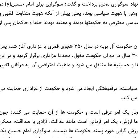
 نهاد سوگواری محرم پرداخت و گفت: سوگواری برای امام حسین(ع) در
وهی با هویت سیاسی بوند، یعنی پیش از آنکه هویت متفاوت فقهی و
سیاسی معترض به حکومتها بودند و معتقد بودند خلفا و حاکمان پس از
وی افزود: سوگواری یکی از مولفه های هویتی است که در دوران حکومت آل بویه در سال ۳۵۰ هجری قمری با عزاداری آغاز شد، پ
از یک قرن در حکومت سلجوقیان ممنوع شد تا اینکه پس از ۳۰۰ سال در دوران حکومت مغول، مجددا عزاداری برقرار گردید و در این
ه ها و حسینیه ها منتقل می شود و ماهیت اعتراضی آن به عرفانی تغییر
 و سیاست، درآمیختگی ایجاد می شود و حکومت از عزاداری حمایت می
 می کند.
 هنجار یک امر عرفی است و حکومت ها از آن حمایت می کنند؛ چون
ما ارزش، یک امر آرمانی است مانند عدالت، آزادی یا صداقت، ممکن
ارزش گرایی مورد پسند حکومت ها نیست. سوگواری امام حسین یک