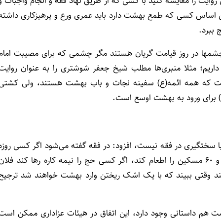
وایت را مقایسه کنید با کسی که از طریق نهاد فقه و انجام واجبات و
ن اساس کسی که طمع بهشت دارد باید عمری ورع و پرهیزکاری داشته
 ببرد.
چشمها در روز قیامت گریان هستند مگر چشمی که برای مصیبت امام
اریم؛ مثلا منبری‌ها مطلب شیخ جعفر شوشتری را به عنوان روایت
ست که همه ائمه(ع) سفینه نجات و باب بهشت هستند، ولی کشتی
) برای ورود به بهشت اوسع است.
ه با سختگیری در فقه نیست، افزود: در فقه گفته می‌شود اگر کسی روزه
را عمدا افطار کند باید کفاره جمع بدهد و ۶۰ روز روزه بگیرد و ۶۰ مسکین را اطعام کند، اگر کسی حج را نیمه کاره رها کند فلان
ند وقتی ببیند که با یک اشک ریختن وارد بهشت خواهند شد ترجیح
ست هم داستانی وجود دارد، این اتفاق در هیئات عزاداری ممکن است