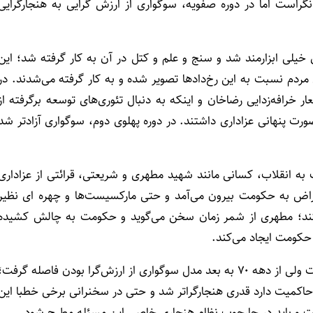
راست اما در دوره صفویه، سوگواری از ارزش گرایی به هنجارگرایی
ی خیلی ابزارمند شد و سنج و علم و کتل در آن به کار گرفته شد؛ این
ای مردم نسبت به این رخ‌دادها تصویر شده و به کار گرفته می‌شدند. در
ر خرافه‌زدایی رضاخان و اینکه به دنبال تئوری‌های توسعه برگرفته از
رت پنهانی عزاداری داشتند. در دوره پهلوی دوم، سوگواری آزادتر شد
 به انقلاب، کسانی مانند شهید مطهری و شریعتی، قرائتی از عزاداری
راض به حکومت بیرون می‌آمد و حتی مارکسیست‌ها و چهره ای نظیر
اختند؛ مطهری از شمر زمان سخن می‌گوید و حکومت به چالش کشیده
حکومت ایجاد می‌کند.
تصریح کرد: بعد از انقلاب هم این کیفیت وجود داشت ولی از دهه ۷۰ به بعد مدل سوگواری از ارزش‌گرا بودن فاصله گرفت؛
 حاکمیت دارد قدری هنجارگراتر شد و حتی در سخنرانی برخی خطبا این
ت و باید در چارچوب نظام هنجاری خاصی این مسئله مطرح شود.