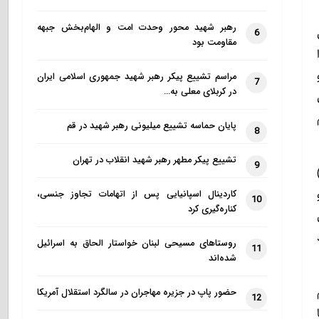
رهبر شهید محور وحدت امت و الهام‌بخش جبهه
6
مقاومت بود
مراسم تشییع پیکر رهبر شهید جمهوری اسلامی ایران
7
در کربلای معلی به…
پایان حماسه تشییع میلیونی رهبر شهید در قم
8
تشییع پیکر مطهر رهبر شهید انقلاب در تهران
9
کاردینال اسپانیایی پس از اتهامات تجاوز جنسی،
10
کناره‌گیری کرد
روستاهای مسیحی لبنان خواستار الحاق به اسرائیل
11
شده‌اند
حضور پاپ در جزیره مهاجران در سالگرد استقلال آمریکا
12