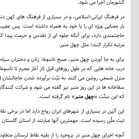
کشورمان اجرا می ­شود.
در فرهنگ ایرانی-اسلامی، و در بسیاری از فرهنگ­ های کهن دنیا
بار معنایی ویژه­ ای را با خود به همراه داشته است. پس عجی
حاجت­مندی دارد، برای آنکه جلوه ­ای از تقدس و حرمت پیدا 
مرتبه تکرار کنند؛ مثل چهل منبر.
برای به ­جا آوردن چهل منبر، صبح تاسوعا، زنان و دختران سیا
درب خانه ­هایی که در طول روزهای قبل (از آغاز محرم تا تاسوعا
منزل شمعی روشن می­ کنند به نیّت برآورده شدن حاجاتشان (
سقاخانه­ ها در این روز منبر نیز گفته می ­شود و شرکت­ کنند
که این سنّت «
چهل منبر
» نام گرفته است.
این آئین در بسیاری از شهرهای ایران رواج دارد اما در برخی ن
ثبت ملّی رسیده است. مهمترینِ آنها عبارتند از استان گلستان 
آنچه اجرای چهل­ منبر در بروجرد را از بقیه نقاط لرستان متفا