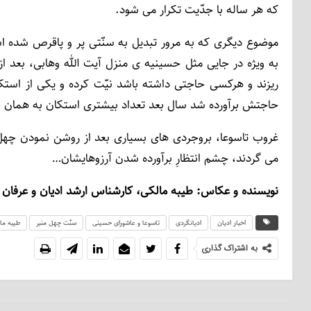
که هر ساله با جدّیت تکرار می ­شود.
موضوع دیگری که به مرور تبدیل به سنّتی پر و پاقرص شده ا
ریزند و هرکسی حاجتی داشته باشد نیّت کرده و یکی از استکان­ه
حاجتش برآورده شد سال بعد تعداد بیشتری استکان به همان ح
غروب تاسوعا، بروجردی­ های بسیاری بعد از روشن نمودن چهل
می ­گردند، چشم انتظارِ برآورده شدن آرزوهایشان…
نویسنده و عکاس: طیبه مالکی، کارشناس ارشد ادیان و عرفان 
اخبار ادیان
ادیانگردی
تاسوعا و عاشورای حسینی
سنّت چهل منبر
طیبه ما
به اشتراک گذاری