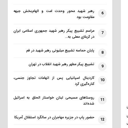
رهبر شهید محور وحدت امت و الهام‌بخش جبهه
6
مقاومت بود
مراسم تشییع پیکر رهبر شهید جمهوری اسلامی ایران
7
در کربلای معلی به…
پایان حماسه تشییع میلیونی رهبر شهید در قم
8
تشییع پیکر مطهر رهبر شهید انقلاب در تهران
9
کاردینال اسپانیایی پس از اتهامات تجاوز جنسی،
10
کناره‌گیری کرد
روستاهای مسیحی لبنان خواستار الحاق به اسرائیل
11
شده‌اند
حضور پاپ در جزیره مهاجران در سالگرد استقلال آمریکا
12