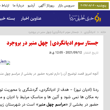
سرویس بازار
رپورتاژ آگهی
آرشیو
دربارۀ ما
ارتباط ب
پنج‌شنبه - 2026/08/06
عناوین اخبار
بسته خبر
خانه
ادیانگردی
جستار سوم ادیانگردی| چهل منبر در بروجرد
جستار سوم ادیانگردی| چهل منبر در بروجرد
تاریخ انتشار:
2021/09/12 - 12:05 ق.ظ
آنچه امروز قصد توضیح آن را دارم تجربه حضور در بخشی از مراسم چهل منب
ردنا (ادیان نیوز) – هدف از ادیانگردی، گردشگری با محوریت ت
به مکان ­ها نمی ­شود و آئین ­ها و مناسکِ مرتبط با ادیان و م
حضور در بخشی از «
مراسم چهل منبر
» است در شهرستان زیبای 