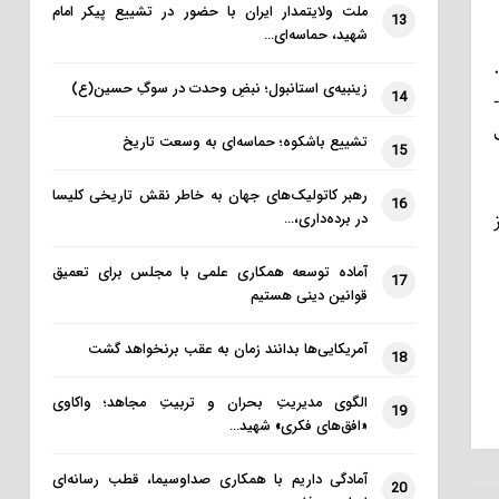
ملت ولایتمدار ایران با حضور در تشییع پیکر امام
13
شهید، حماسه‌ای…
زینبیه‌ی استانبول؛ نبضِ وحدت در سوگِ حسین(ع)
14
به ویژه در جایی مثل حسینیه­ ی منزل آیت ­الله وهابی، بعد از پذیرایی از عزادارن حسینی، استکان ­ها را در حوض وسط حیاط می­
تشییع باشکوه؛ حماسه‌ای به وسعت تاریخ
15
رهبر کاتولیک‌های جهان به خاطر نقش تاریخی کلیسا
16
در برده‌داری،…
آماده توسعه همکاری علمی با مجلس برای تعمیق
17
قوانین دینی هستیم
آمریکایی‌ها بدانند زمان به عقب برنخواهد گشت
18
الگوی مدیریتِ بحران و تربیتِ مجاهد؛ واکاوی
19
«افق‌های فکری» شهید…
آمادگی داریم با همکاری صداوسیما، قطب رسانه‌ای
20