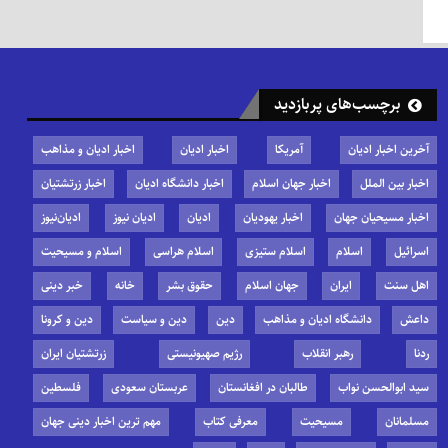
برچسب‌های پربازدید
آخرین اخبار ادیان
آمریکا
اخبار ادیان
اخبار ادیان و مذاهب
اخبار بین الملل
اخبار جهان اسلام
اخبار دانشگاه ادیان
اخبار زرتشتیان
اخبار مسیحیان جهان
اخبار یهودیان
ادیان
ادیان نیوز
ادیان‌نیوز
اسرائیل
اسلام
اسلام ستیزی
اسلام هراسی
اسلام و مسیحیت
اهل سنت
ایران
جهان اسلام
حقوق بشر
خانه
خبر دینی
داعش
دانشگاه ادیان و مذاهب
دین
دین و سیاست
دین و کرونا
ردنا
رهبر انقلاب
رژیم صهیونیستی
زرتشتیان ایران
سید ابوالحسن نواب
طالبان در افغانستان
عربستان سعودی
فلسطین
مسلمانان
مسیحیت
معرفی کتاب
مهم ترین اخبار دینی جهان