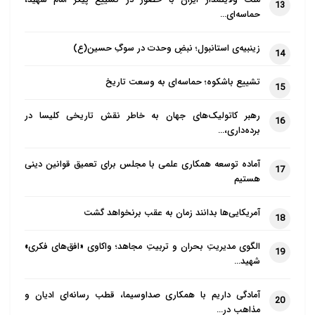
13
حماسه‌ای…
زینبیه‌ی استانبول؛ نبضِ وحدت در سوگِ حسین(ع)
14
تشییع باشکوه؛ حماسه‌ای به وسعت تاریخ
15
رهبر کاتولیک‌های جهان به خاطر نقش تاریخی کلیسا در
16
برده‌داری،…
آماده توسعه همکاری علمی با مجلس برای تعمیق قوانین دینی
17
هستیم
آمریکایی‌ها بدانند زمان به عقب برنخواهد گشت
18
الگوی مدیریتِ بحران و تربیتِ مجاهد؛ واکاوی «افق‌های فکری»
19
شهید…
آمادگی داریم با همکاری صداوسیما، قطب رسانه‌ای ادیان و
20
مذاهب در…