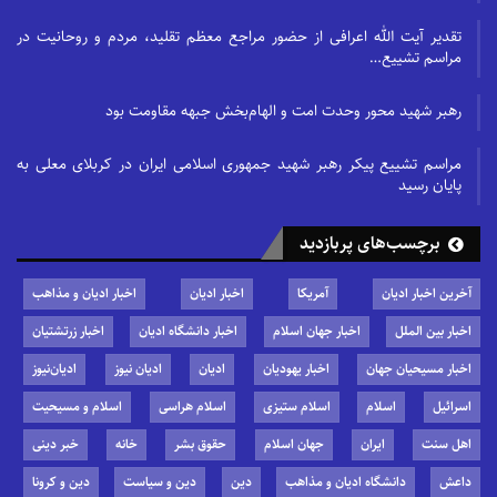
تقدیر آیت الله اعرافی از حضور مراجع معظم تقلید، مردم و روحانیت در
مراسم تشییع…
رهبر شهید محور وحدت امت و الهام‌بخش جبهه مقاومت بود
مراسم تشییع پیکر رهبر شهید جمهوری اسلامی ایران در کربلای معلی به
پایان رسید
برچسب‌های پربازدید
آخرین اخبار ادیان
آمریکا
اخبار ادیان
اخبار ادیان و مذاهب
اخبار بین الملل
اخبار جهان اسلام
اخبار دانشگاه ادیان
اخبار زرتشتیان
اخبار مسیحیان جهان
اخبار یهودیان
ادیان
ادیان نیوز
ادیان‌نیوز
اسرائیل
اسلام
اسلام ستیزی
اسلام هراسی
اسلام و مسیحیت
اهل سنت
ایران
جهان اسلام
حقوق بشر
خانه
خبر دینی
داعش
دانشگاه ادیان و مذاهب
دین
دین و سیاست
دین و کرونا