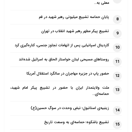
معلی به…
پایان حماسه تشییع میلیونی رهبر شهید در قم
8
تشییع پیکر مطهر رهبر شهید انقلاب در تهران
9
کاردینال اسپانیایی پس از اتهامات تجاوز جنسی، کناره‌گیری کرد
10
روستاهای مسیحی لبنان خواستار الحاق به اسرائیل شده‌اند
11
حضور پاپ در جزیره مهاجران در سالگرد استقلال آمریکا
12
ملت ولایتمدار ایران با حضور در تشییع پیکر امام شهید،
13
حماسه‌ای…
زینبیه‌ی استانبول؛ نبضِ وحدت در سوگِ حسین(ع)
14
تشییع باشکوه؛ حماسه‌ای به وسعت تاریخ
15