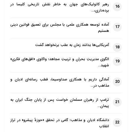
رهبر کاتولیک‌های جهان به خاطر نقش تاریخی کلیسا در
16
برده‌داری،…
آماده توسعه همکاری علمی با مجلس برای تعمیق قوانین دینی
17
هستیم
آمریکایی‌ها بدانند زمان به عقب برنخواهد گشت
18
الگوی مدیریتِ بحران و تربیتِ مجاهد؛ واکاوی «افق‌های فکری»
19
شهید…
آمادگی داریم با همکاری صداوسیما، قطب رسانه‌ای ادیان و
20
مذاهب در…
ترامپ از رهبران مسلمان خواست پس از پایان جنگ ایران به
21
پیمان…
دانشگاه ادیان و مذاهب؛ گامی در تحقق «حوزهٔ پیشرو» در تراز
22
انقلاب