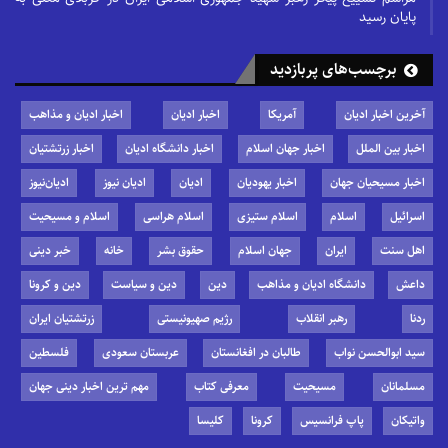
پایان رسید
برچسب‌های پربازدید
آخرین اخبار ادیان
آمریکا
اخبار ادیان
اخبار ادیان و مذاهب
اخبار بین الملل
اخبار جهان اسلام
اخبار دانشگاه ادیان
اخبار زرتشتیان
اخبار مسیحیان جهان
اخبار یهودیان
ادیان
ادیان نیوز
ادیان‌نیوز
اسرائیل
اسلام
اسلام ستیزی
اسلام هراسی
اسلام و مسیحیت
اهل سنت
ایران
جهان اسلام
حقوق بشر
خانه
خبر دینی
داعش
دانشگاه ادیان و مذاهب
دین
دین و سیاست
دین و کرونا
ردنا
رهبر انقلاب
رژیم صهیونیستی
زرتشتیان ایران
سید ابوالحسن نواب
طالبان در افغانستان
عربستان سعودی
فلسطین
مسلمانان
مسیحیت
معرفی کتاب
مهم ترین اخبار دینی جهان
واتیکان
پاپ فرانسیس
کرونا
کلیسا