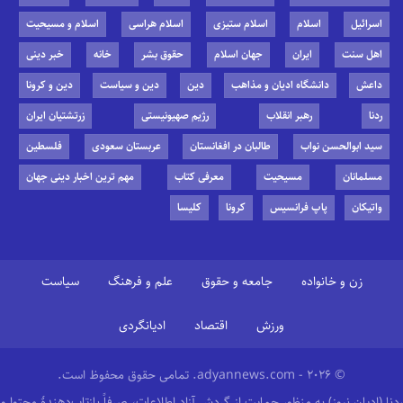
اسرائیل
اسلام
اسلام ستیزی
اسلام هراسی
اسلام و مسیحیت
اهل سنت
ایران
جهان اسلام
حقوق بشر
خانه
خبر دینی
داعش
دانشگاه ادیان و مذاهب
دین
دین و سیاست
دین و کرونا
ردنا
رهبر انقلاب
رژیم صهیونیستی
زرتشتیان ایران
سید ابوالحسن نواب
طالبان در افغانستان
عربستان سعودی
فلسطین
مسلمانان
مسیحیت
معرفی کتاب
مهم ترین اخبار دینی جهان
واتیکان
پاپ فرانسیس
کرونا
کلیسا
زن و خانواده
جامعه و حقوق
علم و فرهنگ
سیاست
ورزش
اقتصاد
ادیانگردی
© 2026 - adyannews.com. تمامی حقوق محفوظ است.
ردنا (ادیان نیوز) به منظور حمایت از گردش آزاد اطلاعات، صرفاً بازتاب‌دهندهٔ محتوا و