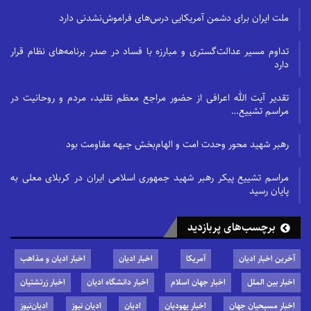
ملت ایران برای دشمن آمریکایی درس‌های فراموش‌نشدنی دارد
تداوم مسیر عدالت‌گستری و مبارزه با فساد در صدر برنامه‌های نظام قرار
دارد
تقدیر آیت الله اعرافی از حضور مراجع معظم تقلید، مردم و روحانیت در
مراسم تشییع…
رهبر شهید محور وحدت امت و الهام‌بخش جبهه مقاومت بود
مراسم تشییع پیکر رهبر شهید جمهوری اسلامی ایران در کربلای معلی به
پایان رسید
برچسب‌های پربازدید
آخرین اخبار ادیان
آمریکا
اخبار ادیان
اخبار ادیان و مذاهب
اخبار بین الملل
اخبار جهان اسلام
اخبار دانشگاه ادیان
اخبار زرتشتیان
اخبار مسیحیان جهان
اخبار یهودیان
ادیان
ادیان نیوز
ادیان‌نیوز