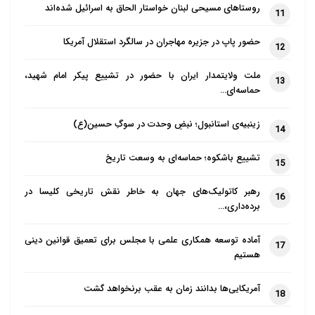
روستاهای مسیحی لبنان خواستار الحاق به اسرائیل شده‌اند
11
حضور پاپ در جزیره مهاجران در سالگرد استقلال آمریکا
12
ملت ولایتمدار ایران با حضور در تشییع پیکر امام شهید،
13
حماسه‌ای…
زینبیه‌ی استانبول؛ نبضِ وحدت در سوگِ حسین(ع)
14
تشییع باشکوه؛ حماسه‌ای به وسعت تاریخ
15
رهبر کاتولیک‌های جهان به خاطر نقش تاریخی کلیسا در
16
برده‌داری،…
آماده توسعه همکاری علمی با مجلس برای تعمیق قوانین دینی
17
هستیم
آمریکایی‌ها بدانند زمان به عقب برنخواهد گشت
18