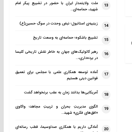
ملت ولایتمدار ایران با حضور در تشییع پیکر امام
13
شهید، حماسه‌ای…
زینبیه‌ی استانبول؛ نبضِ وحدت در سوگِ حسین(ع)
14
تشییع باشکوه؛ حماسه‌ای به وسعت تاریخ
15
رهبر کاتولیک‌های جهان به خاطر نقش تاریخی کلیسا
16
در برده‌داری،…
آماده توسعه همکاری علمی با مجلس برای تعمیق
17
قوانین دینی هستیم
آمریکایی‌ها بدانند زمان به عقب برنخواهد گشت
18
الگوی مدیریتِ بحران و تربیتِ مجاهد؛ واکاوی
19
«افق‌های فکری» شهید…
آمادگی داریم با همکاری صداوسیما، قطب رسانه‌ای
20