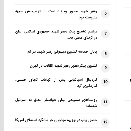
رهبر شهید محور وحدت امت و الهام‌بخش جبهه
6
مقاومت بود
مراسم تشییع پیکر رهبر شهید جمهوری اسلامی ایران
7
در کربلای معلی به…
پایان حماسه تشییع میلیونی رهبر شهید در قم
8
تشییع پیکر مطهر رهبر شهید انقلاب در تهران
9
کاردینال اسپانیایی پس از اتهامات تجاوز جنسی،
10
کناره‌گیری کرد
روستاهای مسیحی لبنان خواستار الحاق به اسرائیل
11
شده‌اند
حضور پاپ در جزیره مهاجران در سالگرد استقلال آمریکا
12