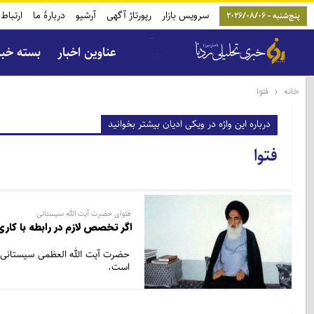
سرویس بازار
رپورتاژ آگهی
آرشیو
دربارۀ ما
ارتباط 
پنج‌شنبه - 2026/08/06
عناوین اخبار
بسته خب
خانه
فتوا
درباره این واژه در ویکی ادیان بیشتر بخوانید
فتوا
فتوای حضرت آیت الله سیستانی
اگر تخصص لازم در رابطه با کاری
حضرت آیت الله العظمی سیستانی ب
است.