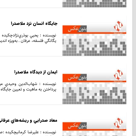
جايگاه انسان نزد ملاصدرا
نویسنده : يحيي بوذري‌نژادچکيده :
يگانگي فلسفه، عرفان ـ به‌ويژه اند
ايمان از ديدگاه ملاصدرا
نویسنده : شهاب‌الدين وحيدي مهر
پرداختن به ماهيت و تعيين جايگاه 
معاد صدرايي و ريشه‌هاي عرفان
نویسنده : عليرضا كرمانيچكيده :ص