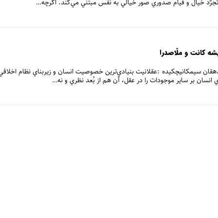
رّد خيال و قيام صدوري صور خيالي به نفس مبتني‌ مي‌كند. اگرچه…
شه كانت و ملّاصدرا
دهقان سيمكانيچكيده :عقلانيت بنيادي‌ترين خصوصيت انسان و زيربناي نظام اخلاقي
ي انسان بر ساير موجودات را در عقل، آن هم از بُعد نظري و نه…