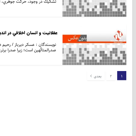
تشكيك در وجود، حركت جوهري،‌ تج
عقلانيت و انسان اخلاقي در اندي
نویسندگان : عسكر ديرباز / رحيم 
صدرالمتالّهين است؛ زيرا صدرا برتر
1
2
بعدی