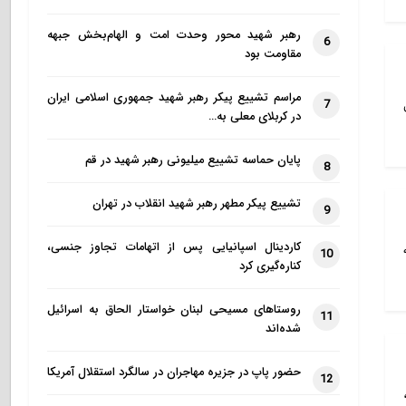
رهبر شهید محور وحدت امت و الهام‌بخش جبهه
6
مقاومت بود
مراسم تشییع پیکر رهبر شهید جمهوری اسلامی ایران
7
در کربلای معلی به…
پایان حماسه تشییع میلیونی رهبر شهید در قم
8
تشییع پیکر مطهر رهبر شهید انقلاب در تهران
9
کاردینال اسپانیایی پس از اتهامات تجاوز جنسی،
10
کناره‌گیری کرد
روستاهای مسیحی لبنان خواستار الحاق به اسرائیل
11
شده‌اند
حضور پاپ در جزیره مهاجران در سالگرد استقلال آمریکا
12