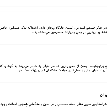
در تفکر فلسفي اسلامي، انسان جايگاه ويژه‌اي دارد. ازآنجاکه تفکر صدرايي، حاصل
يشه‌هاي ابن‌عربي ـ و وحي و روايات معصومين مي‌باشد، به…
جرديچكيده :ايمان از محوري‌ترين عناصر اديان به شمار مي‌رود؛ به گونه‌اي كه
آن در اديان، یکی از اصلي‌ترين مباحث متكلمان اديان بزرگ است. در…
ي آن
درالمتألّهين تبيين عقلي معاد جسماني را بر اصول و مقدّماتي همچون اصالت وجود،