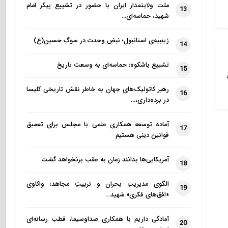
ملت ولایتمدار ایران با حضور در تشییع پیکر امام
13
شهید، حماسه‌ای…
زینبیه‌ی استانبول؛ نبضِ وحدت در سوگِ حسین(ع)
14
تشییع باشکوه؛ حماسه‌ای به وسعت تاریخ
15
رهبر کاتولیک‌های جهان به خاطر نقش تاریخی کلیسا
16
در برده‌داری،…
آماده توسعه همکاری علمی با مجلس برای تعمیق
17
قوانین دینی هستیم
آمریکایی‌ها بدانند زمان به عقب برنخواهد گشت
18
الگوی مدیریتِ بحران و تربیتِ مجاهد؛ واکاوی
19
«افق‌های فکری» شهید…
آمادگی داریم با همکاری صداوسیما، قطب رسانه‌ای
20